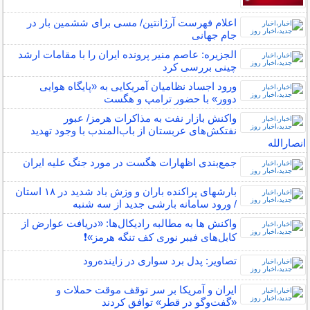
اعلام فهرست آرژانتین/ مسی برای ششمین بار در
جام جهانی
الجزیره: عاصم منیر پرونده ایران را با مقامات ارشد
چینی بررسی کرد
ورود اجساد نظامیان آمریکایی به «پایگاه هوایی
دوور» با حضور ترامپ و هگست
واکنش بازار نفت به مذاکرات هرمز/ عبور
نفتکش‌های عربستان از باب‌المندب با وجود تهدید
انصارالله
جمع‌بندی اظهارات هگست در مورد جنگ علیه ایران
بارشهای پراکنده باران و وزش باد شدید در ۱۸ استان
/ ورود سامانه بارشی جدید از سه شنبه
واکنش ها به مطالبه رادیکال‌ها: «دریافت عوارض از
کابل‌های فیبر نوری کف تنگه هرمز»❗️
تصاویر: پدل برد سواری در زاینده‌رود
ایران و آمریکا بر سر توقف موقت حملات و
«گفت‌وگو در قطر» توافق کردند