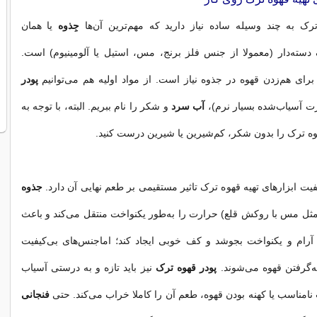
رک به چند وسیله ساده نیاز دارید که مهم‌ترین آن‌ها‌
جِذوه
یا همان
سته‌دار (معمولا از جنس فلز برنج، مس، استیل یا آلومینیوم) است.
رای هم‌زدن قهوه در جذوه نیاز است. از مواد اولیه هم می‌توانیم
پودر
ت آسیاب‌شده بسیار نرم)،
آب سرد
و شکر را نام ببریم. البته، با توجه به
هوه ترک را بدون شکر، کم‌شیرین یا شیرین درست کنید.
یفیت ابزارهای تهیه قهوه ترک تاثیر مستقیمی بر طعم نهایی آن دارد.
جذوه
ثل مس با روکش قلع) حرارت را به‌طور یکنواخت منتقل می‌کند و باعث
آرام و یکنواخت بجوشد و کف خوبی ایجاد کند؛ اماجنس‌های بی‌کیفیت
ه‌گرفتن قهوه می‌شوند.
پودر قهوه ترک
نیز باید تازه و به ‌درستی آسیاب
نامناسب یا کهنه بودن قهوه، طعم آن را کاملا خراب می‌کند. حتی
فنجانی