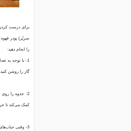
سرپُر) پودر قهوه
را انجام دهید:
1- با توجه به تع
گاز را روشن کنید،
2- جذوه را روی
ش
کمک می‌کند تا حرا
3- وقتی حباب‌های ریز دور لبه قهوه ظاهر شدند و