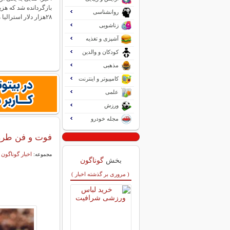
بازگردانده شد که هزی
روانشناسی
۲۸هزار دلار استرالیا می‌رسید. همشهری…
زناشویی
آشپزی و تغذیه
کودکان و والدین
مذهبی
کامپیوتر و اینترنت
علمی
ورزش
مجله خودرو
فوت و فن طرز 
اخبار گوناگون
مجموعه:
بخش
گوناگون
( مروری بر گذشته اخبار )