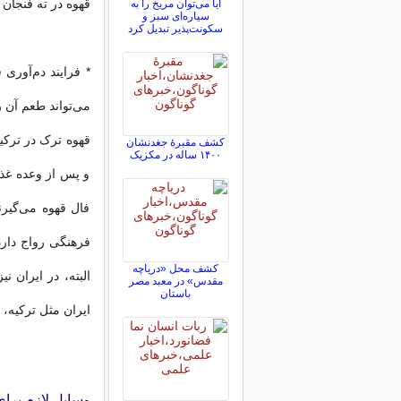
قهوه در ته فنجان 
آیا می‌توان مریخ را به
سیاره‌ای سبز و
سکونت‌پذیر تبدیل کرد
* فرایند دم‌آوری
می‌تواند طعم آن 
قهوه ترک در ترکی
کشف مقبرۀ جغدنشان
۱۴۰۰ ساله در مکزیک
و پس از وعده غذا
فال قهوه می‌گیرن
فرهنگی رواج دار
کشف محل «دریاچه
البته، در ایران ن
مقدس» در معبد مصر
باستان
ایران مثل ترکیه، 
وسایل لازم برای