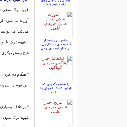
امکان رزرو هتل روی
ماه فراهم شد!
قهوه ترک نوعی قه
آورده می‌شود. ا
می‌کند، می‌توانیم 
عکس روز ناسا از
* قهوه ترک با پود
گنجینه‌های «شکارچی»
بر فراز کوه‌های برفی
هیچ روش دیگری به‌
* هنگام دم کردن
پادشاه جنگجویی که
این فوم در سرو ق
اولین کتابخانۀ جهان را
ساخت
* برخلاف بسیاری 
قهوه ترک بدون اس