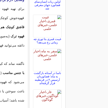
اولین ربات انسان‌نمای
فضانورد جهان معرفی
شد
برای تهیه قهوه ت
قهوه‌جوش کوچک د
قاشق کوچک هم
ب
قهوه ترک
(به‌صور
غیبت قمری بتا توری چه
زمانی رخ می‌دهد؟
ذائقه می‌توانید ق
ناگفته نماند که ک
با جنس مناسب
(م
ناسا در آستانه بازگشت
به ماه؛ فضانوردان
آرتمیس ۲ در قرنطینه
می‌شود که قهوه 
قرار گرفته‌اند
باعث سوختن یا ت
شده باشد؛ آسیاب 