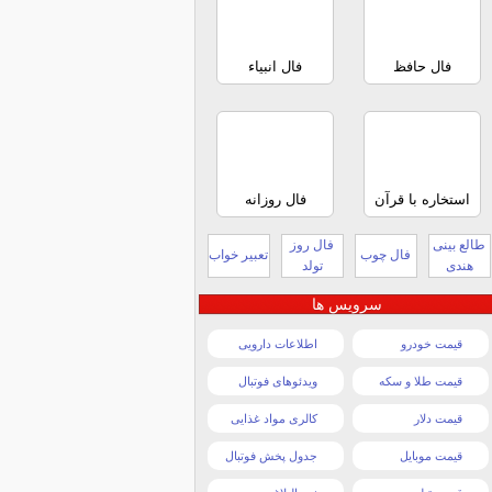
فال حافظ
فال انبیاء
استخاره با قرآن
فال روزانه
طالع بینی
فال روز
فال چوب
تعبیر خواب
هندی
تولد
سرویس ها
قیمت خودرو
اطلاعات دارویی
قیمت طلا و سکه
ویدئوهای فوتبال
قیمت دلار
کالری مواد غذایی
قیمت موبایل
جدول پخش فوتبال