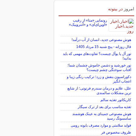
امروز
در بیتوته
رونمایی «متا» از رقیب
«اوپن‌ای‌آی» و «آنتروپیک»
هوش مصنوعی جدید، انسان از آب درآمد!
فال روزانه - پنج شنبه 15 مرداد 1405
تور آل یا یوآل چیست؟ تفاوت‌های مهمی که باید
بدانید!
نور خورشید و دشمن خاموش چشمان شما؛
آفتاب سوختگی چشم چیست؟
دکوراسیون بنفش و زرد؛ ترکیب رنگی زیبا و
اعجاب انگیز
علل، علایم و درمان سندرم فرتوتی؛ از شایع
ترین مشکلات سالمندی
کاریکاتور تغذیه سالم
تغذیه مناسب برای بعد از ترک سیگار
هوش مصنوعی جمینای به عینک هوشمند
سامسونگ رسید
فواید سلامتی و موارد مصرف بابونه رومی
ظروف مخصوص فر