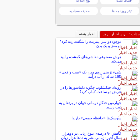
قیمت تبلت
نهج البلاغه
تیتر روزنامه ها
صحیفه سجادیه
جذاب تـــرین اخبار : روز
اخبار هفته
موجود دو سر اینترنت را شگفت‌زده کرد /
دو مغز و یک بدن
هوش مصنوعی نقاشی‌های گمشده را پیدا
می‌کند
شیء تزیینی روی میز، یک «بمب واقعی»
160 ساله از آب درآمد
رویداد چیکشلوب چگونه دایناسورها را در
عرض دو ساعت کباب کرد؟
چهارمین جنگلِ درمانی جهان در پرتغال به
ثبت رسید
سوسک‌ها «حافظه جمعی» دارند!
کاهش ۹۰ درصدی تنوع زبانی در دوهزار
سال اخیر؛ زمانی بشر به ده‌ها هزار زبان