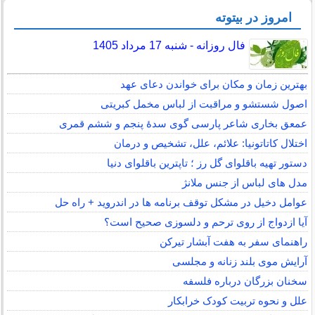
امروز در بیتوته
فال روزانه - شنبه 17 مرداد 1405
بهترین زمان و مکان برای خواندن دعای عهد
اصول شستشو و مراقبت از لباس مخمل کبریتی
عمعق بخاری شاعر پارسی گوی سدهٔ پنجم و ششم قمری
اختلال کاتاتونیا: علائم، علل، تشخیص و درمان
دستور تهیه باقلوای گل رز ؛ تاپترین باقلوای دنیا
مدل های لباس از جنس ملانژ
عوامل دخیل در مشکل توقف برنامه ها در اندروید + راه حل
آیا ازدواج از روی ترحم و دلسوزی صحیح است؟
راهنمای سفر به هفت آبشار تیرکن
آرایش موی بلند زنانه و مجلسی
سخنان بزرگان درباره فلسفه
علل و نحوه تربیت کودک خرابکار