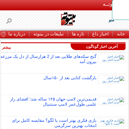
بـیتوتــه
منو
خانه
اخبار داغ
تازه ها
تبلیغات در بیتوته
درباره ما
ت
آخرین اخبار گوناگون
بیشتر »
گنج سکه‌های طلایی بعد از 2 هزارسال از دل یک مزرعه
بیرون آمد
بازگشت کتابی بعد از ۱۵۰سال
قدیمی‌ترین لامپ جهان ۱۲۵ ساله شد؛ افشای راز
علمی طول‌عمر لامپ سنتنیال
بازی فکری بهتر است یا لگو؟ مقایسه کامل برای
انتخاب بهترین سرگرمی