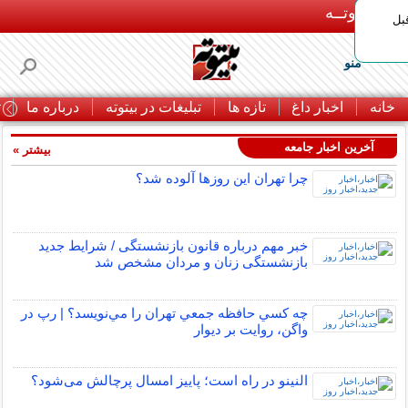
بـیتوتــه
بل
منو
خانه
اخبار داغ
تازه ها
تبلیغات در بیتوته
درباره ما
ت
آخرین اخبار جامعه
بیشتر »
چرا تهران این روزها آلوده شد؟
خبر مهم درباره قانون بازنشستگی / شرایط جدید
بازنشستگی زنان و مردان مشخص شد
چه كسي حافظه جمعي تهران را مي‌نويسد؟ | رپ در
واگن، روايت بر ديوار
النینو در راه است؛ پاییز امسال پرچالش می‌شود؟