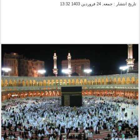
تاریخ انتشار : جمعه, 24 فروردين 1403 13:32