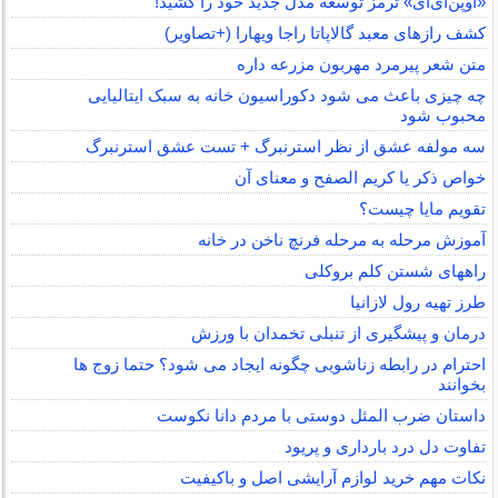
«اوپن‌ای‌آی» ترمز توسعه مدل جدید خود را کشید!
کشف رازهای معبد گالاپاتا راجا ویهارا (+تصاویر)
متن شعر پیرمرد مهربون مزرعه داره
چه چیزی باعث می شود دکوراسیون خانه به سبک ایتالیایی
محبوب شود
سه مولفه عشق از نظر استرنبرگ + تست عشق استرنبرگ
خواص ذکر یا کریم الصفح و معنای آن
تقویم مایا چیست؟
آموزش مرحله به مرحله فرنچ ناخن در خانه
راههای شستن کلم بروکلی
طرز تهیه رول لازانیا
درمان و پیشگیری از تنبلی تخمدان با ورزش
احترام در رابطه زناشویی چگونه ایجاد می شود؟ حتما زوج ها
بخوانند
داستان ضرب المثل دوستی با مردم دانا نكوست
تفاوت دل درد بارداری و پریود
نکات مهم خرید لوازم آرایشی اصل و باکیفیت