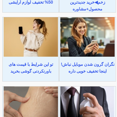
زخم◀خرید جدیدترین
50% تخفیف لوازم آرایشی
محصول+مشاوره
نگران گرون شدن موبایل نباش!
تو این شرایط با قیمت های
اینجا تخفیف خوبی داره
باورنکردنی گوشی بخرید