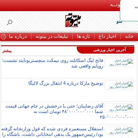
بـیتوتــه
ات
منو
خانه
اخبار داغ
تازه ها
تبلیغات در بیتوته
درباره ما
ت
آخرین اخبار ورزشی
بیشتر »
فاتح لیگ اسکاتلند روی نیمکت منچستریونایتد نشست؛
رویایم واقعی شد
توضیح مارکا درباره 4 انتقال بزرگ لالیگا
آقای رضاییان؛ حتی با درخشش در جام جهانی قیمت
شما ۴۸٬۰۰۰٬۰۰۰٬۰۰۰ تومان است نه
۲۵۰٬۰۰۰٬۰۰۰٬۰۰۰
استقلال مستعمره فردی شده که قول وزارتخانه گرفته
بود/ رئیس‌جمهور یک بدهی انتخاباتی داشت، باشگاه را