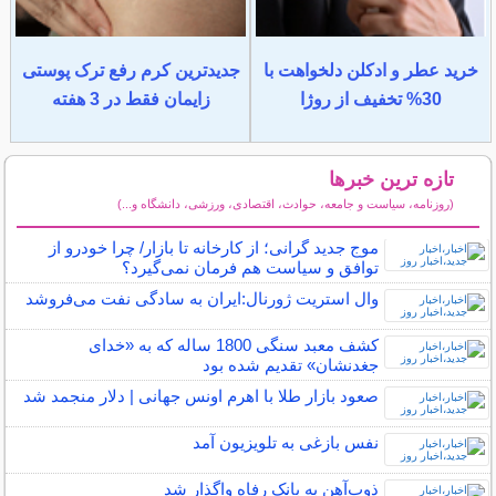
خرید عطر و ادکلن دلخواهت با
جدیدترین کرم رفع ترک پوستی
30% تخفیف از روژا
زایمان فقط در 3 هفته
تازه ترین خبرها
(روزنامه، سیاست و جامعه، حوادث، اقتصادی، ورزشی، دانشگاه و...)
سایر خبرهای داغ
موج جدید گرانی؛ از کارخانه تا بازار/ چرا خودرو از
توافق و سیاست هم فرمان نمی‌گیرد؟
وال استریت ژورنال:ایران به سادگی نفت می‌فروشد
کشف معبد سنگی 1800 ساله که به «خدای
جغدنشان» تقدیم شده بود
صعود بازار طلا با اهرم اونس جهانی | دلار منجمد شد
نفس بازغی به تلویزیون آمد
ذوب‌آهن به بانک رفاه واگذار شد