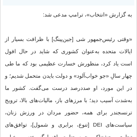
به گزارش «انتخاب»، ترامپ مدعی شد:
«وقتی رئیس‌جمهور شی [جین‌پینگ] با ظرافت بسیار از
ایالات متحده به‌عنوان کشوری که شاید در حال افول
است یاد کرد، منظورش خسارت عظیمی بود که ما طی
چهار سالِ «جو خواب‌آلود» و دولت بایدن متحمل شدیم؛ و
در این مورد، او صددرصد درست می‌گفت. کشور ما
به‌شدت آسیب دید؛ با مرزهای باز، مالیات‌های بالا، ترویج
ترنسجندر برای همه، حضور مردان در ورزش زنان،
سیاست‌های DEI [تنوع، برابری و شمول]، توافق‌های
تجاری وحشتناک، جرم‌وجنایت افسارگسیخته و خیلی