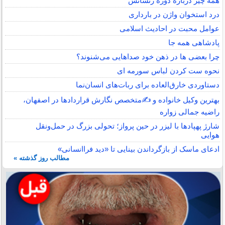
همه چیز درباره دوره رنسانس
درد استخوان واژن در بارداری
عوامل محبت در احادیث اسلامى
پادشاهی همه جا
چرا بعضی ها در ذهن خود صداهایی می‌شنوند؟
نحوه ست کردن لباس سورمه ای
دستاوردی خارق‌العاده برای ربات‌های انسان‌نما
بهترین وکیل خانواده و ✍️متخصص نگارش قراردادها در اصفهان،
راضیه جمالی زواره
شارژ پهپادها با لیزر در حین پرواز؛ تحولی بزرگ در حمل‌ونقل
هوایی
ادعای ماسک از بازگرداندن بینایی تا «دید فراانسانی»
مطالب روز گذشته »