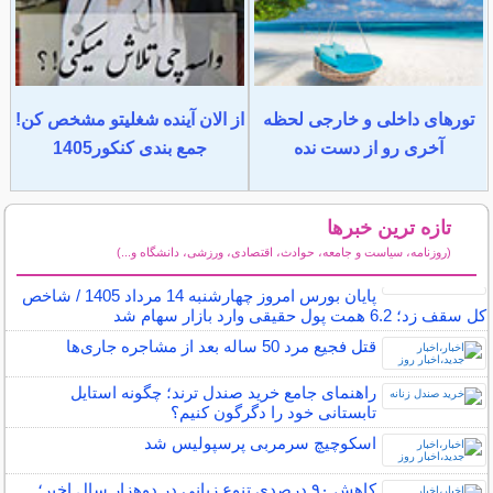
تورهای داخلی و خارجی لحظه
از الان آینده شغلیتو مشخص کن!
آخری رو از دست نده
جمع بندی کنکور1405
تازه ترین خبرها
(روزنامه، سیاست و جامعه، حوادث، اقتصادی، ورزشی، دانشگاه و...)
سایر خبرهای داغ
پایان بورس امروز چهارشنبه 14 مرداد 1405 / شاخص
کل سقف زد؛ 6.2 همت پول حقیقی وارد بازار سهام شد
قتل فجیع مرد 50 ساله بعد از مشاجره جاری‌ها
راهنمای جامع خرید صندل ترند؛ چگونه استایل
تابستانی خود را دگرگون کنیم؟
اسکوچیچ سرمربی پرسپولیس شد
کاهش ۹۰ درصدی تنوع زبانی در دوهزار سال اخیر؛