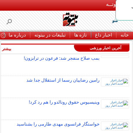
بـیتوتــه
منو
خانه
اخبار داغ
تازه ها
تبلیغات در بیتوته
درباره ما
ت
آخرین اخبار ورزشی
بیشتر »
بمب صلاح منفجر شد: فرعون در ترابزون!
رامین رضاییان رسما از استقلال جدا شد
وینیسیوس حقوق رونالدو را هم رد کرد!
خواستگار فرانسوی مهدی طارمی را بشناسید