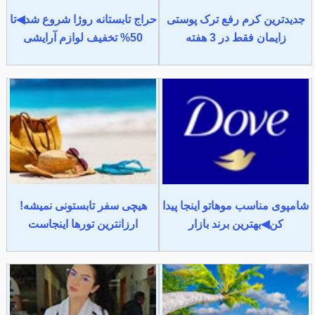
جدیدترین کرم رفع ترک پوستی
حراج تابستانه روژا شروع شد◀تا
زایمان فقط در 3 هفته
50% تخفیف لوازم آرایشی
شامپوی مناسب موهاتو اینجا پیدا
هیچی سفر تابستونی نمیشه!
کن◀بهترین برند بازار
ارزانترین تورها اینجاست