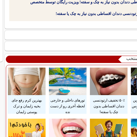
طی دندان بدون نیاز به چک و سفته! ویزیت رایگان توسط متخصص
منتخب
ین
۵۰٪ تخفیف ارتودنسی
تورهای داخلی و خارجی
بهترین کرم رفع جای
وس
دندان اقساطی بدون
لحظه آخری رو از دست
بخیه زایمان و ترک
چک یا سفته!
نده
پوستی زایمان