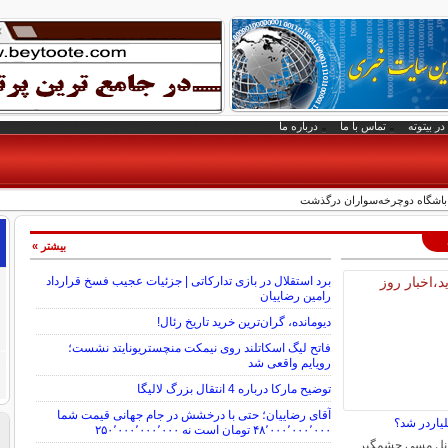
در بیتوته
تماس با ما
درباره ما
ده باشگاه دوچرخه‌سواران درگذشت
بیشتر »
برد استقلال در بازی تدارکاتی | جزئیات عجیب فسخ قرارداد
رامین رضاییان
دیومانده، گران‌ترین خرید تاریخ رئال!
فاتح لیگ اسکاتلند روی نیمکت منچستریونایتد نشست؛
رویایم واقعی شد
توضیح مارکا درباره 4 انتقال بزرگ لالیگا
آقای رضاییان؛ حتی با درخشش در جام جهانی قیمت شما
یاردر شد؟
۴۸٬۰۰۰٬۰۰۰٬۰۰۰ تومان است نه ۲۵۰٬۰۰۰٬۰۰۰٬۰۰۰
لیونل مسی چشمگیر