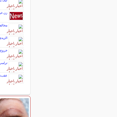
لیگ بر
زن خیا
مخالفا
الزید
خروج 
ترامپ:
عقب‌نش