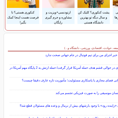
ی
پشت کنکوری؟ کلیک کن
ارتودنسی+ویزیت و
کنکوری هستی؟ تا
ها
و سال دیگه تو بهترین
مشاوره و جرم گیری
فرصت هست اینجا کمک
دانشگاه هستی
رایگان
بگیر!
معه، حوادث، اقتصادی، ورزشی، دانشگاه و...)
خبر اجرای من برای تیم فوتبال در جام جهانی صحت ندارد
نقطه‌ای در حوالی قشم هدف حمله آمریکا قرار گرفت/ حمله ارتش به 2 پایگاه مهم آمریکا در
نی فضای مجازی یا پاسکاری مسئولیت؛ مأموریت تازه عارف دقیقا چیست؟
نسان موسیقی را به صورت فیزیکی تجسم می‌کند
«زاینده رود» با وجود بارشهای بیش از نرمال و وعده های مسئولان قطع شد!!