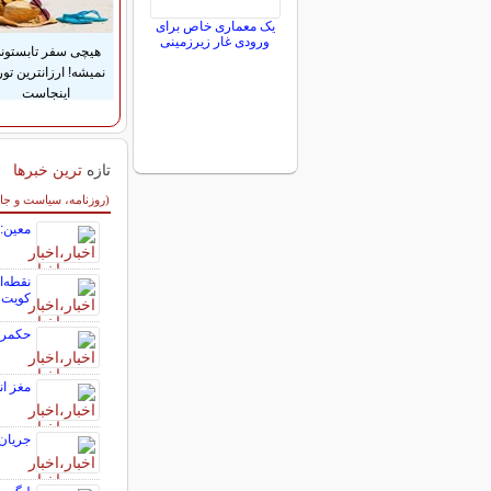
یک معماری خاص برای
ورودی غار زیرزمینی
هیچی سفر تابستون
نمیشه! ارزانترین تور
اینجاست
تازه
ترین خبرها
سایر خبرهای داغ
(روزنامه، سیاست و جا
معین: 
کویت
حکمرا
مغز ا
جریان 