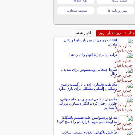
قیمت تبلت
نهج البلاغه
تیتر روزنامه ها
صحیفه سجادیه
جذاب تـــرین اخبار : روز
اخبار هفته
انتخاب رودری از بین بارسلونا و رئال
مادرید
ترامپ پاسخ اینفانتینو را نمی‌دهد!
شرط جنجالی وینیسیوس برای تمدید با
رئال!
مخالفت بختیاری‌زاده با بازگشت رامین
رضائیان |آسانی مشکلی برای بازی ندارد
مقصران ناکامی تیم ملی در جام جهانی،
طوری رفتار کردند انگار دستاورد بزرگی
داشته‌ایم
مدافع پرسپولیس علیه تصمیم باشگاه؛
معاوضه نمی‌شوم، قراردادم را فسخ کنید!
چرخش ناگهانی: نکونام نبست، ساکت