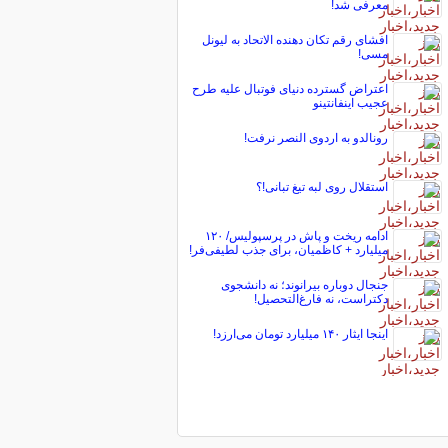
معرفی شد!
افشای رقم تکان دهنده الاتحاد به لیونل
مسی!
اعتراض گسترده دنیای فوتبال علیه طرح
عجیب اینفانتینو
رونالدو به اردوی النصر نرفت!
استقلال روی لبه تیغ تبانی!؟
ادامه ریخت و پاش در پرسپولیس/ ۱۲۰
میلیارد + کاظمیان، برای جذب لطیفی‌فر!
جنجال دوباره بیرانوند؛ نه دانشجوی
دکتراست، نه فارغ‌التحصیل!
اینجا ایثار ۱۴۰‌ میلیارد تومان می‌ارزد!