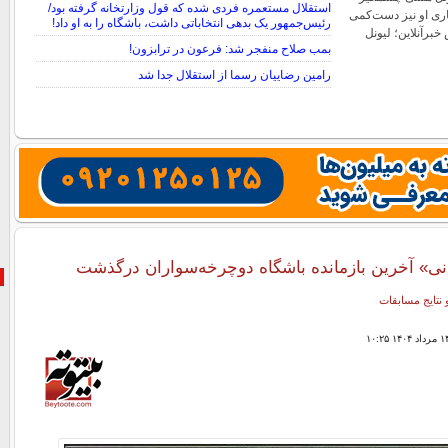
استقلال مستعمره فردی شده که قول وزارتخانه گرفته بود/
اری او نیز دست‌کمی
رئیس‌جمهور یک بدهی انتخاباتی داشت، باشگاه را به او داد!
 خبرآنلاین؛ لیونل
بمب صلاح منفجر شد: فرعون در ترابزون!
رامین رضاییان رسما از استقلال جدا شد
نانی» آخرین بازمانده باشگاه دوچرخه‌سواران درگذشت
 نتایج مسابقات