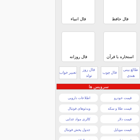
فال حافظ
فال انبیاء
استخاره با قرآن
فال روزانه
طالع بینی
فال روز
فال چوب
تعبیر خواب
هندی
تولد
سرویس ها
قیمت خودرو
اطلاعات دارویی
قیمت طلا و سکه
ویدئوهای فوتبال
قیمت دلار
کالری مواد غذایی
قیمت موبایل
جدول پخش فوتبال