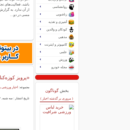
باشد، فعالیت‌های تج
روانشناسی
از آن ندارد. به گزارش
زناشویی
مسی در دو…
آشپزی و تغذیه
کودکان و والدین
مذهبی
کامپیوتر و اینترنت
علمی
ورزش
مجله خودرو
«پرویز کوزه‌ک
اخبار ورزشی و
مجموعه:
بخش
گوناگون
( مروری بر گذشته اخبار )
تاریخ انتشار : سه شنبه, ۱۴ مرداد ۱۴۰۴ ۱۰:۲۵