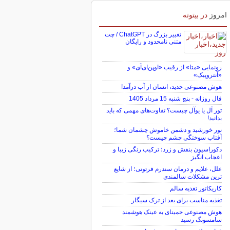
امروز
در بیتوته
تغییر بزرگ در ChatGPT / چت
متنی نامحدود و رایگان
رونمایی «متا» از رقیب «اوپن‌ای‌آی» و
«آنتروپیک»
هوش مصنوعی جدید، انسان از آب درآمد!
فال روزانه - پنج شنبه 15 مرداد 1405
تور آل یا یوآل چیست؟ تفاوت‌های مهمی که باید
بدانید!
نور خورشید و دشمن خاموش چشمان شما؛
آفتاب سوختگی چشم چیست؟
دکوراسیون بنفش و زرد؛ ترکیب رنگی زیبا و
اعجاب انگیز
علل، علایم و درمان سندرم فرتوتی؛ از شایع
ترین مشکلات سالمندی
کاریکاتور تغذیه سالم
تغذیه مناسب برای بعد از ترک سیگار
هوش مصنوعی جمینای به عینک هوشمند
سامسونگ رسید