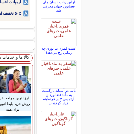
ایمپلنت اقسا
اولین ربات انسان‌نمای
فضانورد جهان معرفی
شد
۵۰٪ تخفیف ارتودنسی دندان اقساطی بدون نیاز به چک یا سفته!
غیبت قمری بتا توری چه
زمانی رخ می‌دهد؟
کالا ها و خدمات 
ناسا در آستانه بازگشت
به ماه؛ فضانوردان
ارزانترین و راحت تر
آرتمیس ۲ در قرنطینه
قرار گرفته‌اند
روش خرید بلیط اتوب
برای همه