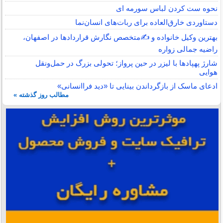
نحوه ست کردن لباس سورمه ای
دستاوردی خارق‌العاده برای ربات‌های انسان‌نما
بهترین وکیل خانواده و ✍️متخصص نگارش قراردادها در اصفهان،
راضیه جمالی زواره
شارژ پهپادها با لیزر در حین پرواز؛ تحولی بزرگ در حمل‌ونقل
هوایی
ادعای ماسک از بازگرداندن بینایی تا «دید فراانسانی»
مطالب روز گذشته »