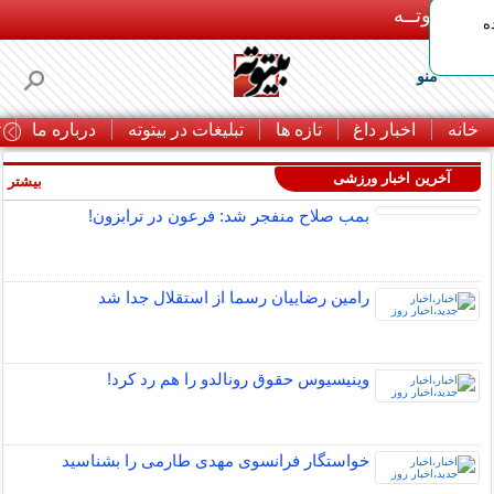
بـیتوتــه
ه
منو
خانه
اخبار داغ
تازه ها
تبلیغات در بیتوته
درباره ما
ت
آخرین اخبار ورزشی
بیشتر »
بمب صلاح منفجر شد: فرعون در ترابزون!
رامین رضاییان رسما از استقلال جدا شد
وینیسیوس حقوق رونالدو را هم رد کرد!
خواستگار فرانسوی مهدی طارمی را بشناسید