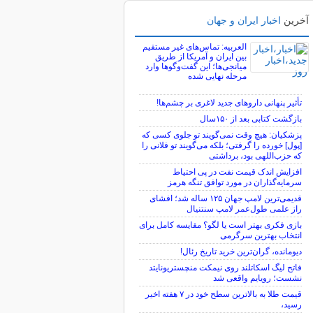
آخرین
اخبار ایران و جهان
العربیه: تماس‌های غیر مستقیم
بین ایران و آمریکا از طریق
میانجی‌ها؛ این گفت‌و‌گو‌ها وارد
مرحله نهایی شده
تأثیر پنهانی داروهای جدید لاغری بر چشم‌ها!
بازگشت کتابی بعد از ۱۵۰سال
پزشکیان: هیچ وقت نمی‌گویند تو جلوی کسی که
[پول] خورده را گرفتی؛ بلکه می‌گویند تو فلانی را
که حزب‌اللهی بود، برداشتی
افزایش اندک قیمت نفت در پی احتیاط
سرمایه‌گذاران در مورد توافق تنگه هرمز
قدیمی‌ترین لامپ جهان ۱۲۵ ساله شد؛ افشای
راز علمی طول‌عمر لامپ سنتنیال
بازی فکری بهتر است یا لگو؟ مقایسه کامل برای
انتخاب بهترین سرگرمی
دیومانده، گران‌ترین خرید تاریخ رئال!
فاتح لیگ اسکاتلند روی نیمکت منچستریونایتد
نشست؛ رویایم واقعی شد
قیمت طلا به بالاترین سطح خود در ۷ هفته اخیر
رسید،