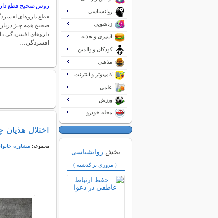
روش صحیح قطع دار
روانشناسی
قطع داروهای افسردگ
زناشویی
صحیح همه چیز دربا
داروهای افسردگی دا
آشپزی و تغذیه
افسردگی…
کودکان و والدین
مذهبی
کامپیوتر و اینترنت
علمی
ورزش
مجله خودرو
اختلال هذیان 
مشاوره خانواد
مجموعه:
بخش
روانشناسی
( مروری بر گذشته )