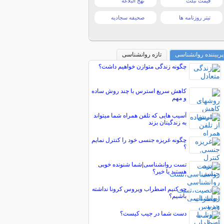
قیمت تبلت
نهج البلاغه
تیتر روزنامه ها
صحیفه سجادیه
پربیننده روانشناسی
تازه روانشناسی
چگونه زندگی متوازن خواهیم داشت؟
کاهش سریع استرس با چند روش ساده
و مهم
آسیب هایی که تلفن همراه شما میتواند
به زندگیتان بزند
چگونه غریزه جنسی خود را کنترل نمایم
؟
تست روانشناسی|شما شنونده خوبی
هستید یا خیر؟
چه کنیم اضطراب ویروس کرونا نداشته
باشیم؟
دست شما در جیب کیست؟