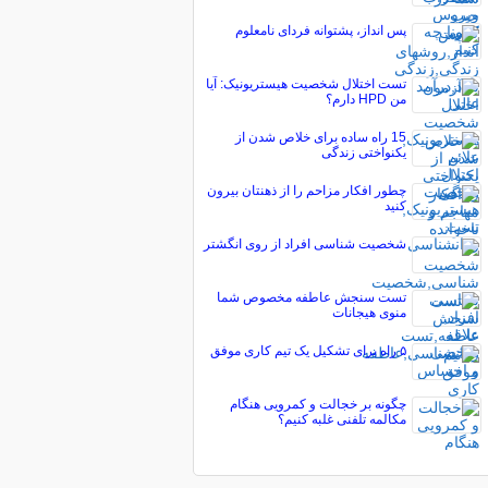
پس انداز، پشتوانه فردای نامعلوم
تست اختلال شخصیت هیستریونیک: آیا
من HPD دارم؟
15 راه ساده برای خلاص شدن از
یکنواختی زندگی
چطور افکار مزاحم را از ذهنتان بیرون
کنید
شخصیت شناسی افراد از روی انگشتر
تست سنجش عاطفه مخصوص شما
منوی هیجانات
۵ راه برای تشکیل یک تیم کاری موفق
چگونه بر خجالت و کمرویی هنگام
مکالمه تلفنی غلبه کنیم؟