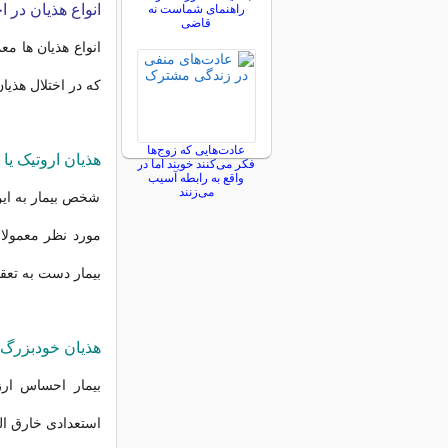
انواع هذیان در ا
راهنمای شماست نه
قاضی
انواع هذیان ها م
که در اختلال هذیان
عادت‌هایی که زوج‌ها
هذیان اروتیک یا
فکر می‌کنند خوبند اما در
واقع به رابطه آسیب
می‌زنند
شخص بیمار به این
مورد نظر معمول
بیمار دست به تع
هذیان خودبزرگ 
بیمار احساس ار
استعدادی خارق ال