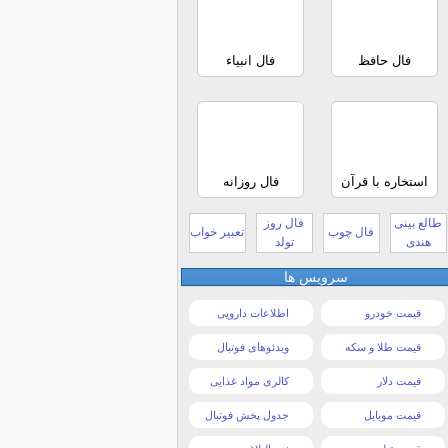
فال حافظ
فال انبیاء
استخاره با قرآن
فال روزانه
طالع بینی
فال روز
فال چوب
تعبیر خواب
هندی
تولد
سرویس ها
قیمت خودرو
اطلاعات دارویی
قیمت طلا و سکه
ویدئوهای فوتبال
قیمت دلار
کالری مواد غذایی
قیمت موبایل
جدول پخش فوتبال