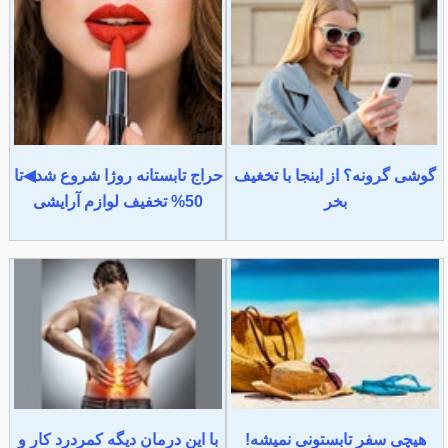
گوشی گرونه؟ از اینجا با تخغیف
حراج تابستانه روژا شروع شد◀تا
بخر
50% تخفیف لوازم آرایشی
هیچی سفر تابستونی نمیشه!
با این درمان دیگه کمردرد کار و