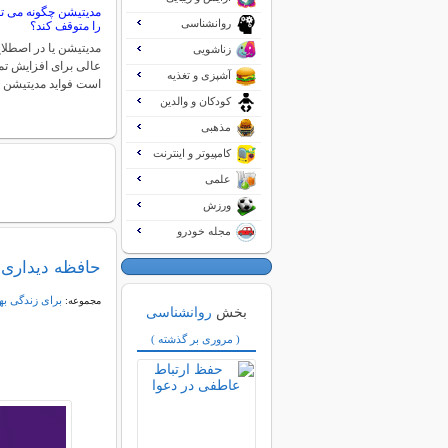
مدیتیشن چگونه می تو
روانشناسی
را متوقف کند؟
مدیتیشن یا در اصطلا
زناشویی
عالی برای افزایش تم
آشپزی و تغذیه
است فواید مدیتیشن 
کودکان و والدین
مذهبی
کامپیوتر و اینترنت
علمی
ورزش
مجله خودرو
حافظه دیداری
برای زندگی به
مجموعه:
بخش
روانشناسی
( مروری بر گذشته )