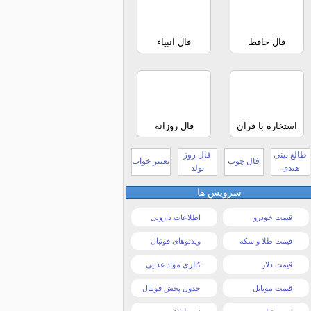
فال حافظ
فال انبیاء
استخاره با قرآن
فال روزانه
طالع بینی
فال روز
فال چوب
تعبیر خواب
هندی
تولد
سرویس ها
قیمت خودرو
اطلاعات دارویی
قیمت طلا و سکه
ویدئوهای فوتبال
قیمت دلار
کالری مواد غذایی
قیمت موبایل
جدول پخش فوتبال