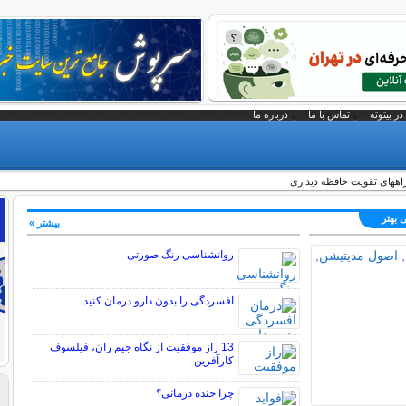
در بیتوته
تماس با ما
درباره ما
ههای تقویت حافظه دیداری
 بهتر
بیشتر »
روانشناسی رنگ صورتی
افسردگی را بدون دارو درمان کنید
13 راز موفقیت از نگاه جیم ران، فیلسوف
کارآفرین
چرا خنده درمانی؟