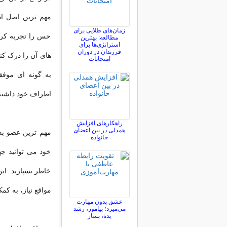
مهم ترین اصل اد
زمان‌های طلایی برای
حس را تجربه کرده
مطالعه: بهترین
استراتژی‌ها برای
فرزندان در دوران
های آن را درک کنی
امتحانات
به گونه ای موفق
اطراف خود داشته
راهکارهای افزایش
همدلی در بین اعضای
مهم ترین عضو بد
خانواده
خود می توانید جه
خاطر بسپارید. ا
مواقع نیاز، به کمک
عشق بدون مهارت
می‌میرد؛ بیاموز، رشد
بده، بساز