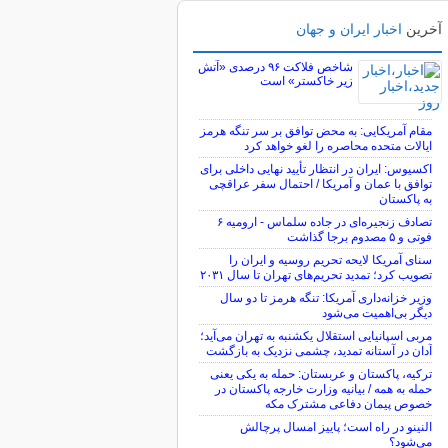
آخرین
اخبار ایران و جهان
شاخص فلاکت ۹۶ درصدی «آتش
زیر خاکستر» است
مقام آمریکایی: به محض توافق بر سر تنگه هرمز
ایالات متحده محاصره را لغو خواهد کرد
اکسیوس: ایران در انتظار تأیید نهایی داخلی برای
توافق با عمان و آمریکا / احتمال سفر عراقچی
به پاکستان
تصادف زنجیره‌ای در جاده سلماس - ارومیه ۶
فوتی و ۵ مصدوم برجا گذاشت
سنای آمریکا لایحه تحریم روسیه و ایران را
تصویب کرد؛ تمدید تحریم‌های تهران تا سال ۲۰۳۱
وزیر خزانه‌داری آمریکا: تنگه هرمز تا دو سال
دیگر بی‌اهمیت می‌شود
مربی اسپانیایی استقلال یکشنبه به تهران می‌آید؛
آدان در آستانه تمدید، چشمی نزدیک به بازگشت
ترکیه، پاکستان و عربستان: حمله به یکی یعنی
حمله به همه / بیانیه وزارت خارجه پاکستان در
خصوص پیمان دفاعی مشترک مکه
النینو در راه است؛ پاییز امسال پرچالش
می‌شود؟