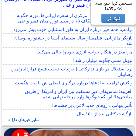
مشخص کن! جمع بندی
تورم میان فقیر و غنی
کنکور1405
گزارش تکان‌ دهنده بانک مرکزی از سفره ایرانی‌ها؛ تورم چگونه
کلیک کن
فقرا را فقیرتر کرد؟/ شکاف ۱۵ درصدی تورم میان فقیر و غنی
ترامپ: همه چیز درباره ایران به طور استثنایی خوب پیش می‌رود
بازیگر مالزیایی، فیلمساز سال سینمای آسیا در جشنواره بوسان
شد
چرا مغز در هنگام خواب، انرژی خود را خالی می‌کند
لیونل مسی چگونه میلیاردر شد؟
برد استقلال در بازی تدارکاتی | جزئیات عجیب فسخ قرارداد رامین
رضاییان
واکنش ترامپ به ادعاها درباره درگیری لفظی‌اش با پیت هگست
العربیه: تماس‌های غیر مستقیم بین ایران و آمریکا از طریق
میانجی‌ها؛ این گفت‌و‌گو‌ها وارد مرحله نهایی شده
تأثیر پنهانی داروهای جدید لاغری بر چشم‌ها!
بازگشت کتابی بعد از ۱۵۰سال
سایر خبرهای داغ »