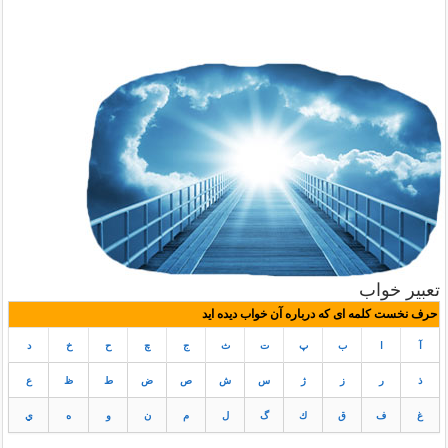
تعبیر خواب
حرف نخست کلمه ای که درباره آن خواب دیده اید
آ
ا
ب
پ
ت
ث
ج
چ
ح
خ
د
ذ
ر
ز
ژ
س
ش
ص
ض
ط
ظ
ع
غ
ف
ق
ك
گ
ل
م
ن
و
ه
ي