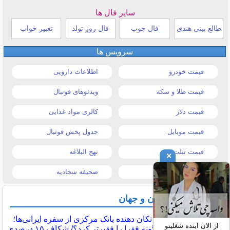
سایر فال ها
طالع بینی هندی
فال چوب
فال روز تولد
تعبیر خواب
سرویس ها
قیمت خودرو
اطلاعات دارویی
قیمت طلا و سکه
ویدئوهای فوتبال
قیمت دلار
کالری مواد غذایی
قیمت موبایل
جدول پخش فوتبال
قیمت تبلت
نهج البلاغه
×
تیتر روزنامه ها
صحیفه سجادیه
آخرین اخبار ایران و جهان
گزارش تکان‌ دهنده بانک مرکزی از سفره ایرانی‌ها؛
از الان آینده شغلیتو
تورم چگونه فقرا را فقیرتر کرد؟/ شکاف ۱۵ درصدی