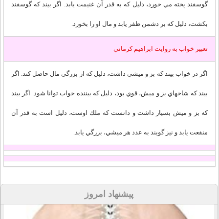
گوسفند پخته مي خورد، دليل كه به قدر آن غنيمت يابد. اگر بيند كه گوسفند
بكشت، دليل كه بر دشمن ظفر يابد و مال او را بخورد.
تعبير خواب به روايت ابراهيم کرماني
اگر در خواب بيند كه بز و ميشي داشت، دليل كه از بزرگي مال حاصل كند. اگر
بيند كه شاخهاي بز و ميش، قوي بود، دليل كه بيننده خواب توانا شود. اگر بيند
كه بز و ميش بسيار داشت و دانست كه ملك اوست، دليل است به قدر آن
منفعت يابد و نيز گويند به عدد هر ميشي، بزرگي يابد.
پیشنهاد امروز