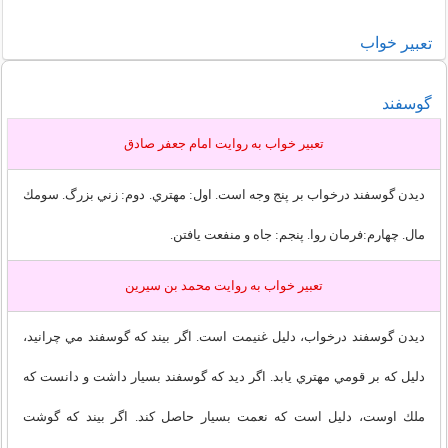
خواب
تعبير
گوسفند
تعبير خواب به روايت امام جعفر صادق
ديدن گوسفند درخواب بر پنج وجه است. اول: مهتري. دوم: زني بزرگ. سومك
مال. چهارم:فرمان روا. پنجم: جاه و منفعت يافتن.
تعبير خواب به روايت محمد بن سيرين
ديدن گوسفند درخواب، دليل غنيمت است. اگر بيند كه گوسفند مي چرانيد،
دليل كه بر قومي مهتري يابد. اگر ديد كه گوسفند بسيار داشت و دانست كه
ملك اوست، دليل است كه نعمت بسيار حاصل كند. اگر بيند كه گوشت