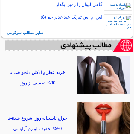
گاهی ليوان را زمين بگذار
اس ام اس تبریک عید غدیر خم (8)
سایر مطالب سرگرمی
خرید عطر و ادکلن دلخواهت با
30% تخفیف از روژا
حراج تابستانه روژا شروع شد◀تا
50% تخفیف لوازم آرایشی