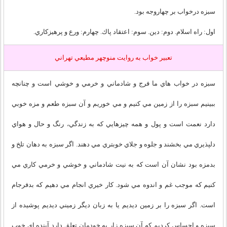
سبزه درخواب بر چهاروجه بود.
اول: راه اسلام. دوم: دين. سوم: اعتقاد پاك. چهارم: ورع و پرهيزكاري.
تعبير خواب به روايت منوچهر مطيعي تهراني
سبزه در خواب هاي ما فرج و شادماني و خرمي و خوشي است و چنانچه
ببينيم سبزه را از زمين مي کنيم و مي خوريم و آن سبزه طعم و مزه خوبي
دارد نعمت است و پول و همه چيزهايي که به زندگي، رنگ و حال و هواي
دلپذيري مي بخشند و جلوه و جلاي خوبتري مي دهند. اگر سبزه به دهان تلخ و
بدمزه بود نشان آن است که به نيت شادماني و خوشي و خرمي کاري مي
کنيم که موجب غم و اندوه مي شود. کار خيري انجام مي دهيم که بدفرجام
است. اگر سبزه را بر زمين ديديم يا به زبان ديگر زميني ديديم پوشيده از
سبزه و احساس کرديم که آن سبزه زار به خودمان تعلق دارد آينده اي خوب