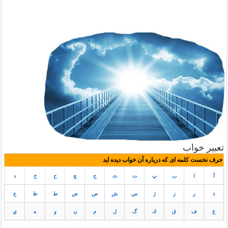
تعبیر خواب
حرف نخست کلمه ای که درباره آن خواب دیده اید
آ
ا
ب
پ
ت
ث
ج
چ
ح
خ
د
ذ
ر
ز
ژ
س
ش
ص
ض
ط
ظ
ع
غ
ف
ق
ك
گ
ل
م
ن
و
ه
ي