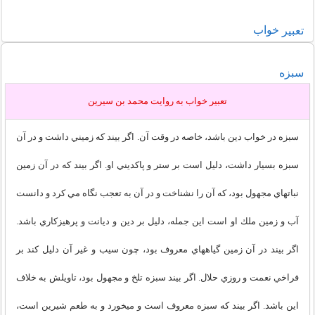
خواب
تعبير
سبزه
تعبير خواب به روايت محمد بن سيرين
سبزه در خواب دين باشد، خاصه در وقت آن. اگر بيند كه زميني داشت و در آن
سبزه بسيار داشت، دليل است بر ستر و پاكديني او. اگر بيند كه در آن زمين
نباتهاي مجهول بود، كه آن را نشناخت و در آن به تعجب نگاه مي كرد و دانست
آب و زمين ملك او است اين جمله، دليل بر دين و ديانت و پرهيزكاري باشد.
اگر بيند در آن زمين گياههاي معروف بود، چون سيب و غير آن دليل كند بر
فراخي نعمت و روزي حلال. اگر بيند سبزه تلخ و مجهول بود، تاويلش به خلاف
اين باشد. اگر بيند كه سبزه معروف است و ميخورد و به طعم شيرين است،