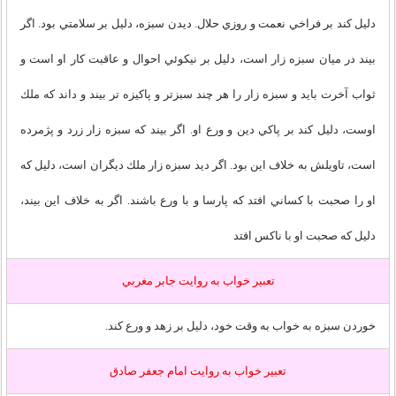
دليل كند بر فراخي نعمت و روزي حلال. ديدن سبزه، دليل بر سلامتي بود. اگر
بيند در ميان سبزه زار است، دليل بر نيكوئي احوال و عاقبت كار او است و
ثواب آخرت بايد و سبزه زار را هر چند سبزتر و پاكيزه تر بيند و داند كه ملك
اوست، دليل كند بر پاكي دين و ورع او. اگر بيند كه سبزه زار زرد و پژمرده
است، تاويلش به خلاف اين بود. اگر ديد سبزه زار ملك ديگران است، دليل كه
او را صحبت با كساني افتد كه پارسا و با ورع باشند. اگر به خلاف اين بيند،
دليل كه صحبت او با ناكس افتد
تعبير خواب به روايت جابر مغربي
خوردن سبزه به خواب به وقت خود، دليل بر زهد و ورع كند.
تعبير خواب به روايت امام جعفر صادق