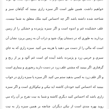
خواهيم داشت. همين طور است اگر سبزه زاري ببينيد که گياهان سبز و
شناخته شده داشته باشد اگر چه احساس کنيد ملک متعلق به شما نيست،
علف خشکيده غم و اندوه است و اگر سبزه پژمرده و خشکي را از زمين
برداريد به طوري که در دستتان پوک شود و ذرات آن به زمين بريزد نشان آن
است که مالي را از دست مي دهيد يا هزينه مي کنيد. سبزه زاري که به جاي
سبزي و خرمي زرد و پژمرده باشد آينده اي است غم آلود و پر از رنج و
گرفتاري. اگر ببينيد که مشتي علف زرد در دست داريد رنجوري و بيماري است
و اگر علف زرد به کسي بدهيد ستم مي کنيد. اگر سبزه يا سبزه زاري در خواب
ببينيد که احساس کنيد خودتان کاشته ايد نيکي و نيکوکاري است و اگر سبزه
زاري باشد که احساس کنيد ديگري کاشته و شما به نيت تفرج بر آن راه مي
رويد بهره مندي است از نيکي ديگران. چنانچه بر همين سبزه زار به نيت