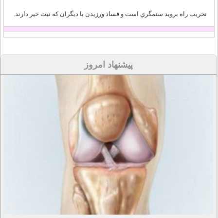
تخريب راه برويد ستمگري است و فساد ورزيدن با ديگران که نيت خير دارند.
پیشنهاد امروز