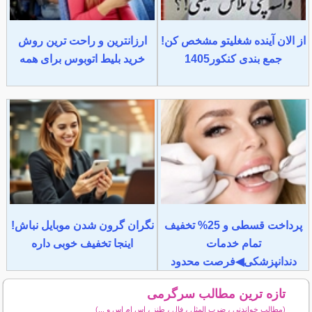
از الان آینده شغلیتو مشخص کن!
ارزانترین و راحت ترین روش
جمع بندی کنکور1405
خرید بلیط اتوبوس برای همه
پرداخت قسطی و 25% تخفیف
نگران گرون شدن موبایل نباش!
تمام خدمات
اینجا تخفیف خوبی داره
دندانپزشکی◀فرصت محدود
تازه ترین مطالب سرگرمی
(مطالب خواندنی ، ضرب المثل ، فال ، طنز ، اس ام اس و ...)