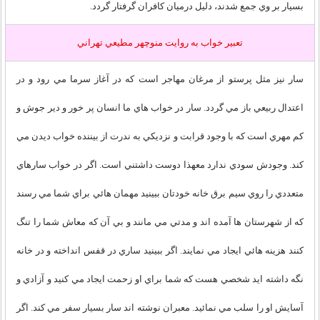
بسيار بر وي جمع شدند، دليل درميان كافران گرفتار گردد.
تعبير خواب به روايت منوچهر مطيعي تهراني
سار نيز مثل پرستو از مرغان مهاجر است که در آغاز سرما مي رود و در
اعتدال ربيعي باز مي گردد. سار در خواب هاي ما انسان پر خور و دير جوش و
کم مهري است که با وجود قرابت و نزديکي به ندرت از بيننده خواب ديدن مي
کند. وجودش سودي ندارد معهذا دوست داشتني است. اگر در خواب سارهاي
متعددي را روي سيم برق خانه خودتان ببينيد مهمان هائي براي شما مي رسند
که از شهرستان ها آمده اند و مدتي مي مانند و بي آن که معاش شما را تنگ
کنند هزينه هائي ايجاد مي نمايند. اگر ببينيد ساري در قفس انداخته و در خانه
نگه داشته ايد شخصي هست که شما براي او زحمت ايجاد مي کنيد و آزادي و
آسايش او را سلب مي نمائيد. معبران نوشته اند سار بسيار سفر مي کند. اگر