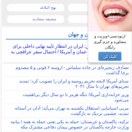
قیمت تبلت
نهج البلاغه
تیتر روزنامه ها
صحیفه سجادیه
آخرین اخبار ایران و جهان
ارتودنسی+ویزیت و
مشاوره و جرم گیری
اکسیوس: ایران در انتظار تأیید نهایی داخلی برای
رایگان
توافق با عمان و آمریکا / احتمال سفر عراقچی به
کلیک کن
پاکستان
تصادف زنجیره‌ای در جاده سلماس - ارومیه ۶ فوتی و ۵ مصدوم
برجا گذاشت
سنای آمریکا لایحه تحریم روسیه و ایران را تصویب کرد؛ تمدید
تحریم‌های تهران تا سال ۲۰۳۱
وزیر خزانه‌داری آمریکا: تنگه هرمز تا دو سال دیگر بی‌اهمیت
می‌شود
مربی اسپانیایی استقلال یکشنبه به تهران می‌آید؛ آدان در آستانه
تمدید، چشمی نزدیک به بازگشت
ترکیه، پاکستان و عربستان: حمله به یکی یعنی حمله به همه / بیانیه
وزارت خارجه پاکستان در خصوص پیمان دفاعی مشترک مکه