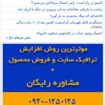
النینو در راه است؛ پاییز امسال پرچالش می‌شود؟
ترامپ با بازنشر مقاله‌ای مدعی پیروزی در جنگ با ایران شد
فاجعه‌ای که میلاد محمدی به بار آورد!
دستگیری قاتل قهرمان کراسفیت کشور بعد از ۱۱ ماه زندگی
مخفیانه
احتمال وجود حیات در اقیانوس مدفون «اروپا»
سایر خبرهای داغ »