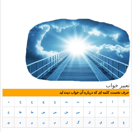
تعبیر خواب
حرف نخست کلمه ای که درباره آن خواب دیده اید
آ
ا
ب
پ
ت
ث
ج
چ
ح
خ
د
ذ
ر
ز
ژ
س
ش
ص
ض
ط
ظ
ع
غ
ف
ق
ك
گ
ل
م
ن
و
ه
ي