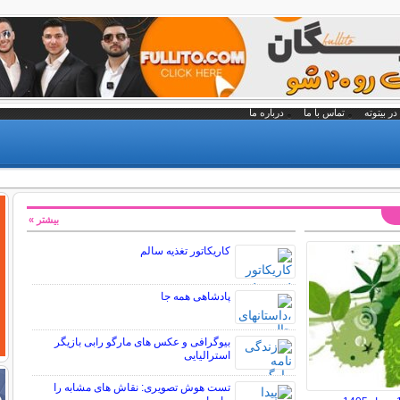
در بیتوته
تماس با ما
درباره ما
بیشتر »
کاریکاتور تغذیه سالم
پادشاهی همه جا
بیوگرافی و عکس های مارگو رابی بازیگر
استرالیایی
تست هوش تصویری: نقاش های مشابه را