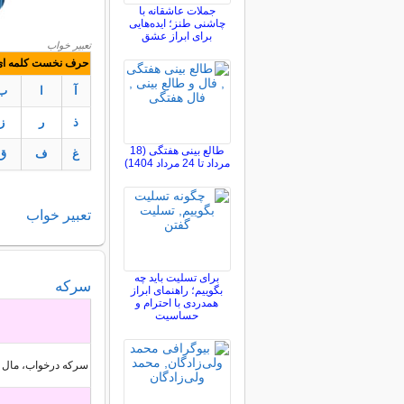
جملات عاشقانه با
چاشنی طنز؛ ایده‌هایی
برای ابراز عشق
تعبیر خواب
حرف نخست کلمه ای ک
آ
ا
ب
ذ
ر
ز
طالع بینی هفتگی (18
غ
ف
ق
مرداد تا 24 مرداد 1404)
تعبير
خواب
برای تسلیت باید چه
سرکه
بگوییم؛ راهنمای ابراز
همدردی با احترام و
حساسیت
سركه درخواب، مال حل