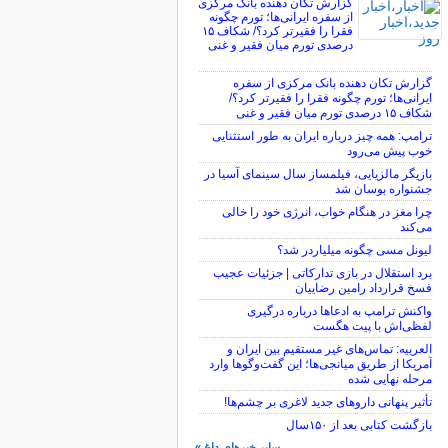
گزارش تکان‌ دهنده بانک مرکزی
از سفره ایرانی‌ها؛ تورم چگونه
فقرا را فقیرتر کرد؟/ شکاف ۱۵
درصدی تورم میان فقیر و غنی
گزارش تکان‌ دهنده بانک مرکزی از سفره
ایرانی‌ها؛ تورم چگونه فقرا را فقیرتر کرد؟/
شکاف ۱۵ درصدی تورم میان فقیر و غنی
ترامپ: همه چیز درباره ایران به طور استثنایی
خوب پیش می‌رود
بازیگر مالزیایی، فیلمساز سال سینمای آسیا در
جشنواره بوسان شد
چرا مغز در هنگام خواب، انرژی خود را خالی
می‌کند
لیونل مسی چگونه میلیاردر شد؟
برد استقلال در بازی تدارکاتی | جزئیات عجیب
فسخ قرارداد رامین رضاییان
واکنش ترامپ به ادعاها درباره درگیری
لفظی‌اش با پیت هگست
العربیه: تماس‌های غیر مستقیم بین ایران و
آمریکا از طریق میانجی‌ها؛ این گفت‌و‌گو‌ها وارد
مرحله نهایی شده
تأثیر پنهانی داروهای جدید لاغری بر چشم‌ها!
بازگشت کتابی بعد از ۱۵۰سال
سایر خبرهای داغ »