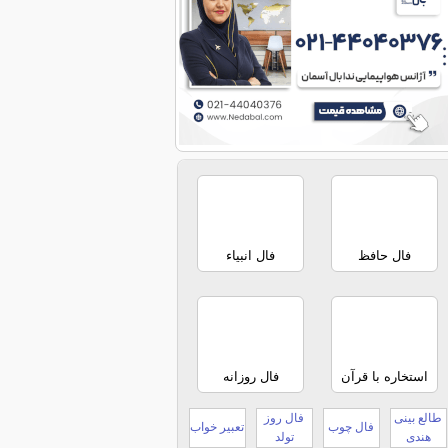
فال حافظ
فال انبیاء
استخاره با قرآن
فال روزانه
طالع بینی
فال روز
فال چوب
تعبیر خواب
هندی
تولد