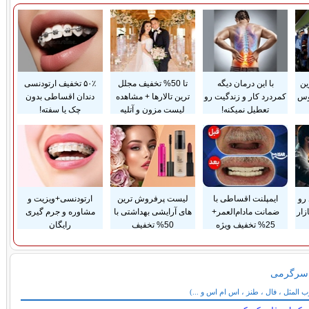
ین
با این درمان دیگه
تا 50% تخفیف مجلل
۵۰٪ تخفیف ارتودنسی
وس
کمردرد کار و زندگیت رو
ترین تالارها + مشاهده
دندان اقساطی بدون
تعطیل نمیکنه!
لیست مزون و آتلیه
چک یا سفته!
 رو
ایمپلنت اقساطی با
لیست پرفروش ترین
ارتودنسی+ویزیت و
زار
ضمانت مادام‌العمر+
های آرایشی بهداشتی با
مشاوره و جرم گیری
25% تخفیف ویژه
50% تخفیف
رایگان
 سرگرمی
می
المثل ، فال ، طنز ، اس ام اس و ...)