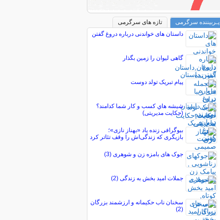
پـربیننده سرگرمی
تازه های سرگرمی
داستان های خواندنی درباره دروغ گفتن
گاهی ليوان را زمين بگذار
پیام تبریک تولد دوست
شيشه هاي كسب و كار شما كدامند؟
(حکایت مدیریتی)
بیوگرافی زنده یاد «بهناز نازی»؛
بازیگری که زندگی‌اش را وقف تئاتر کرد
جوک های بامزه زن و شوهری (3)
جملات امید بخش به زندگی (2)
سخنان ناب حکیمانه و ارزشمند بزرگان
(2)