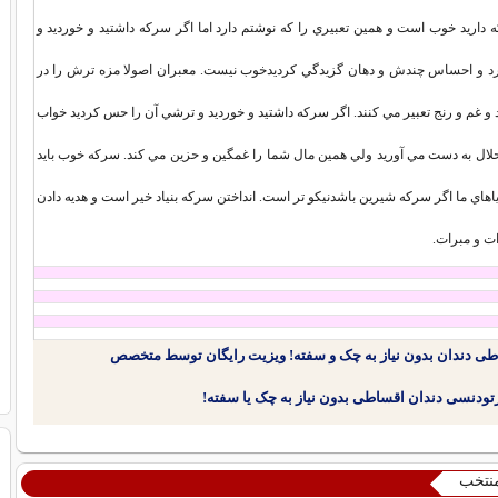
 داريد خوب است و همين تعبيري را که نوشتم دارد اما اگر سرکه داشتيد و خورديد و
رد و احساس چندش و دهان گزيدگي کرديدخوب نيست. معبران اصولا مزه ترش را در
و غم و رنج تعبير مي کنند. اگر سرکه داشتيد و خورديد و ترشي آن را حس کرديد خواب
لال به دست مي آوريد ولي همين مال شما را غمگين و حزين مي کند. سرکه خوب بايد
اهاي ما اگر سرکه شيرين باشدنيکو تر است. انداختن سرکه بنياد خير است و هديه دادن
ت و مبرات.
طی دندان بدون نیاز به چک و سفته! ویزیت رایگان توسط متخصص
منتخب