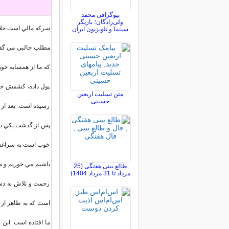
بیوگرافی محمد
ولی‌زادگان؛ بازیگر
سرکه مالي است حلال
سینما و تلویزیون ایران
مطلب جالبي مي گفت 
که ما از همسايه خ
پول داده، کشمش خري
متن تسلیت اربعین
حسینی
رسيده است. بعد از 
پس از گذشت يکي دو 
خوب است به سراغش 
باشيم مي خوريم و مي
طالع بینی هفتگی (25
مرداد تا 31 مرداد 1404)
زحمت و تلاش به دس
است که به ظاهر از 
ما افتاده است. ابن