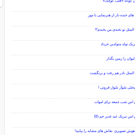
ن کوتاه «قلب کوچک»
ی خنده دار از هنرنمایی با موز
لمثل تو نخندی من بخندم؟!
بریک تولد متولدین خرداد
يوان را زمين بگذار
لمثل نادر هم رفت و برنگشت
حلی سُوآر سُوار قروتی !
 اس شب جمعه برای اموات
اس تبریک عید غدیر خم (8)
وش تصویری: نقاش های مشابه را بیابید!