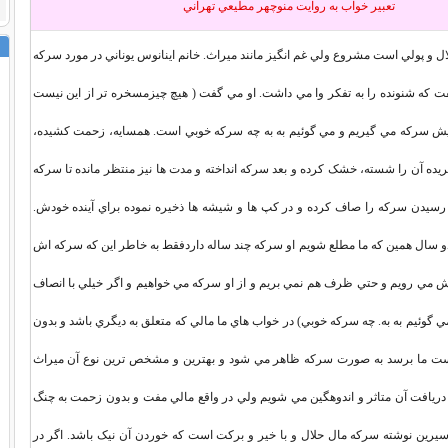
تعبير خواب به روايت منوچهر مطيعي تهراني
 و پولي است مشروع ولي غم انگيز مانند ميراث. خانم اينانوس يوناني در مورد سرکه
که شنونده را به تفکر وا مي داشت. او مي گفت ( هيچ چيزمسخره تر از اين نيست
ويش سرکه مي گيريم و مي گوئيم به به چه سرکه خوبي است. همسايه، زحمت کشيده،
ده آن را شسته، خشک کرده و بعد سرکه انداخته و مدت ها نيز منتظر مانده تا سرکه
رسيدن سرکه را صاف کرده و در کپ ها و شيشه ها ذخيره نموده براي آينده خودش.
سال همين که ما مطلع شويم او سرکه چند ساله داردفقط به خاطر اين که سرکه اش
مي رويم و حتي ظرف هم نمي بريم و از او سرکه مي خواهيم و اگر خيلي با انصاف
 گوئيم به به. چه سرکه خوبي) در خواب هاي ما مالي که متعلق به ديگري باشد و بدون
ت ما برسد به صورت سرکه ظاهر مي شود و بهترين و مشخص ترين نوع آن ميراث
دريافت آن متاثر و اندوهگين مي شويم ولي در واقع مالي مفت و بدون زحمت به چنگ
 سيرين نوشته سرکه مال حلال و با خير و برکت است که خوردن آن نيک باشد. اگر در