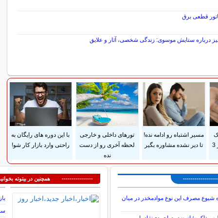
اتور قطعی برق
یز درباره ستایش موسوی: زندگی شخصی، آثار و علایق
سایر مطالب سرگرمی
ک
مسیر اشتباه رو ادامه نده!
تورهای داخلی و خارجی
با این دوره های رایگان به
پوستی زایمان فقط در 3
تا دیر نشده مشاوره بگیر
لحظه آخری رو از دست
راحتی وارد بازار کار شو!
نده
---------------
---------------- همچنین در بیتوته بخوانید
 شیوع مصرف این نوع موادمخدر در میان
باز
سوم