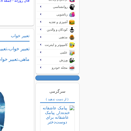
فال روزانه - جمعه 16 مرداد 1405
روانشناسی
زناشویی
آشپزی و تغذیه
کودکان و والدین
تعبیر خواب
مذهبی
کامپیوتر و اینترنت
تعبیر خواب،تعبی
علمی
ماهی،تعبیر خوا
ورزش
مجله خودرو
سرگرمی
( از دست ندهید )