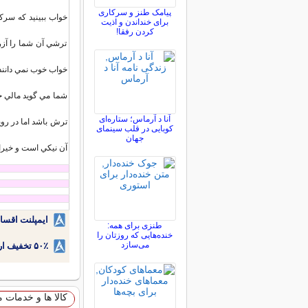
پیامک طنز و سرکاری
خواب ببينيد که سرکه
برای خنداندن و اذیت
کردن رفقا!
ترشي آن شما را آز
خواب خوب نمي دانند 
شما مي گويد مالي ح
آنا د آرماس؛ ستاره‌ای
ترش باشد اما در روي
کوبایی در قلب سینمای
جهان
آن نيکي است و خيرا
ایمپلنت اقسا
طنزی برای همه:
خنده‌هایی که روزتان را
می‌سازد
۵۰٪ تخفیف ارتودنسی دندان اقساطی بدون نیاز به چک یا سفته!
کالا ها و خدمات 