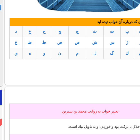
ه درباره آن خواب دیده اید
پ
ت
ث
ج
چ
ح
خ
د
ژ
س
ش
ص
ض
ط
ظ
ع
ك
گ
ل
م
ن
و
ه
ي
تعبير خواب به روايت محمد بن سيرين
الِ با بركت بود و خوردن او به تاويل نيك است.