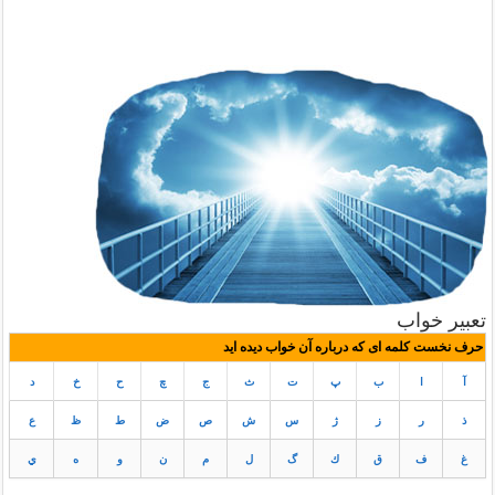
تعبیر خواب
حرف نخست کلمه ای که درباره آن خواب دیده اید
آ
ا
ب
پ
ت
ث
ج
چ
ح
خ
د
ذ
ر
ز
ژ
س
ش
ص
ض
ط
ظ
ع
غ
ف
ق
ك
گ
ل
م
ن
و
ه
ي