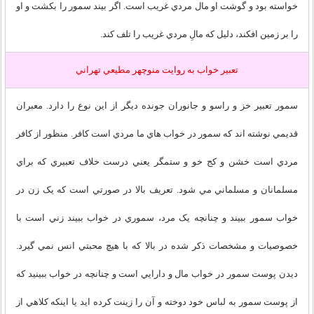
خواسته بود و گوشت او مال مردي غريب است. اگر بيند سمور را بكشت و او
را بر زمين افكند، دليل كه مالِ مردي غريب را تلف كند.
تعبير خواب به روايت منوچهر مطيعي تهراني
سمور تعبير خز و راسو و جانوران جونده ديگر از اين نوع را دارد. معبران
قديمي نوشته اند که سمور در خواب هاي ما مردي است کافر. منظور از کافر
مردي است خشن و کج خو و ستمگر يعني درست خلاف تعبيري که براي
مسلمانان و مسلماني مي شود. تعريف بالا در صورتي است که يک زن در
خواب سمور ببيند و چنانچه يک مرد، سموري در خواب ببيند زني است با
خصوصيات و مشخصات ذکر شده در بالا که با هيچ محبتي انس نمي گيرد.
ديدن پوست سمور در خواب مال و دارايي است و چنانچه در خواب ببينيد که
از پوست سمور به لباس خود دوخته و آن را زينت کرده ايد يا اينکه کلاهي از