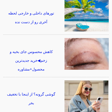
تورهای داخلی و خارجی لحظه
آخری رو از دست نده
کاهش محسوس جای بخیه و
زخم◀خرید جدیدترین
محصول+مشاوره
گوشی گرونه؟ از اینجا با تخغیف
بخر