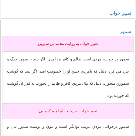
خواب
تعبير
سمور
تعبير خواب به روايت محمد بن سيرين
سمور در خواب، مردي است ظالم و كافر و راهزن. اگر بيند با سمور جنگ و
نبرد مي كرد، دليل كه بامردي چنين او را خصومت افتد. اگر بيند كه گوشت
سموري ميخورد، دليل كه مال مردي كافر و ظالم را بخورد، به قدر آن گوشت
كه خورده بود.
تعبير خواب به روايت ابراهيم کرماني
سمور درخواب، مردي غريب توانگر است و موي و پوست سمور مال و