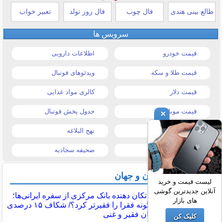
طالع بینی هندی
فال چوب
فال روز تولد
تعبیر خواب
سرویس ها
قیمت خودرو
اطلاعات دارویی
قیمت طلا و سکه
ویدئوهای فوتبال
قیمت دلار
کالری مواد غذایی
قیمت موبایل
جدول پخش فوتبال
×
قیمت تبلت
نهج البلاغه
تیتر روزنامه ها
صحیفه سجادیه
آخرین اخبار ایران و جهان
لیست قیمت و خرید
آنلاین جدیدترین گوشی
گزارش تکان‌ دهنده بانک مرکزی از سفره ایرانی‌ها؛
های بازار
تورم چگونه فقرا را فقیرتر کرد؟/ شکاف ۱۵ درصدی
تورم میان فقیر و غنی
کلیک کن