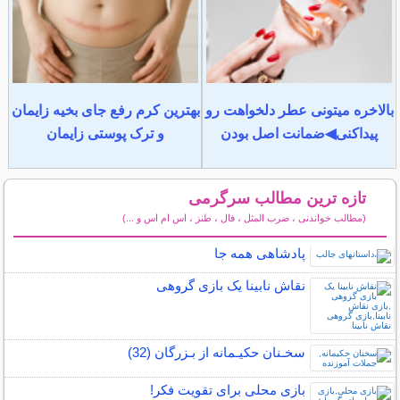
بالاخره میتونی عطر دلخواهت رو
بهترین کرم رفع جای بخیه زایمان
پیداکنی◀ضمانت اصل بودن
و ترک پوستی زایمان
تازه ترین مطالب سرگرمی
(مطالب خواندنی ، ضرب المثل ، فال ، طنز ، اس ام اس و ...)
سایر مطالب سرگرمی
پادشاهی همه جا
نقاش نابینا یک بازی گروهی
سخـنان حکیـمانه از بـزرگان (32)
بازی محلی برای تقویت فکر!