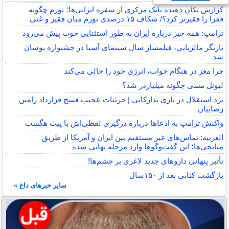
گزارش تکان‌ دهنده بانک مرکزی از سفره ایرانی‌ها؛ تورم چگونه
فقرا را فقیرتر کرد؟/ شکاف ۱۵ درصدی تورم میان فقیر و غنی
ترامپ: همه چیز درباره ایران به طور استثنایی خوب پیش می‌رود
بازیگر مالزیایی، فیلمساز سال سینمای آسیا در جشنواره بوسان
شد
چرا مغز در هنگام خواب، انرژی خود را خالی می‌کند
لیونل مسی چگونه میلیاردر شد؟
برد استقلال در بازی تدارکاتی | جزئیات عجیب فسخ قرارداد رامین
رضاییان
واکنش ترامپ به ادعاها درباره درگیری لفظی‌اش با پیت هگست
العربیه: تماس‌های غیر مستقیم بین ایران و آمریکا از طریق
میانجی‌ها؛ این گفت‌و‌گو‌ها وارد مرحله نهایی شده
تأثیر پنهانی داروهای جدید لاغری بر چشم‌ها!
بازگشت کتابی بعد از ۱۵۰سال
سایر خبرهای داغ »