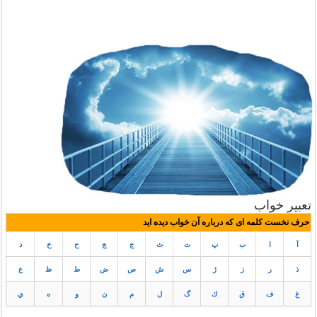
تعبیر خواب
حرف نخست کلمه ای که درباره آن خواب دیده اید
آ
ا
ب
پ
ت
ث
ج
چ
ح
خ
د
ذ
ر
ز
ژ
س
ش
ص
ض
ط
ظ
ع
غ
ف
ق
ك
گ
ل
م
ن
و
ه
ي