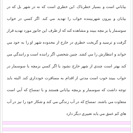
بياباني است و بسيار خطرناک. اين خطري است که نه در شهر بل که در
بيابان و بيرون شهربيننده خواب را تهديد مي کند. اگر کسي در خواب
سوسمار يا بز مچه ببيند و مشاهده کند که از طرف اين جانور مورد تهديد قرار
گرفت و ترسيد و گريخت خطري در خارج از محدوده شهر او را به خود مي
خواند و انتظارش را مي کشد. چنين شخصي اگر راننده است و رانندگي مي
کند بهتر است چندي از شهر خارج نشود يا اگر کسي بزمچه يا سوسمار در
خواب ببيند خوب است مدتي از اقدام به مسافرت خودداري کند. البته بايد
توجه داشت که سوسمار و بزمچه بياباني هستند و با تمساح که آبي است
متفاوت مي باشند. تمساح که در آب زندگي مي کند و شکار خود را نيز در آب
هاي کم عمق مي يابد تعبيري ديگر دارد