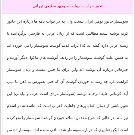
تعبير خواب به روايت منوچهر مطيعي تهراني
سوسمار جانور بومي ايران نيست وآن چه در خواب نامه ها درباره اين جانور
کريه نوشته شده مطالبي است که از زبان عربي به فارسي برگردانده يا
ريشه عربي دارد. گفته اند که اعراب قديم گوشت سوسمار را مي خورده اند
به همين علت گوشت سوسمار را در رديف گوشت هاي ماکول ديگر آورده و
چيزهائي درباره آن نوشته اند ولي براي ما چنين نيست و ديدن سوسمار
کراهت دارد چه رسد به خوردن گوشت آن که حتي تصورش به ذهن ما نمي
آيد. کرماني عليه الرحمه نوشته (سوسمار مردي است عرب و بياباني) اين
تعبير ناشي از همان القا باورهاي جاهليت اعراب است که متاسفانه در اسلام
نيز ماند. در حالي که شرع مقدس اسلام خوردن گوشت سوسمار را منع کرده
است ليکن تعابيري که درباره سوسمار شده باقي مانده اند. سوسمار دشمن