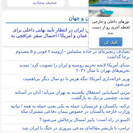
تیتر روزنامه ها
صحیفه سجادیه
آخرین اخبار ایران و جهان
تورهای داخلی و خارجی
لحظه آخری رو از دست
اکسیوس: ایران در انتظار تأیید نهایی داخلی برای
نده
توافق با عمان و آمریکا / احتمال سفر عراقچی به
پاکستان
کلیک کن
تصادف زنجیره‌ای در جاده سلماس - ارومیه ۶ فوتی و ۵ مصدوم
برجا گذاشت
سنای آمریکا لایحه تحریم روسیه و ایران را تصویب کرد؛ تمدید
تحریم‌های تهران تا سال ۲۰۳۱
وزیر خزانه‌داری آمریکا: تنگه هرمز تا دو سال دیگر بی‌اهمیت
می‌شود
مربی اسپانیایی استقلال یکشنبه به تهران می‌آید؛ آدان در آستانه
تمدید، چشمی نزدیک به بازگشت
ترکیه، پاکستان و عربستان: حمله به یکی یعنی حمله به همه / بیانیه
وزارت خارجه پاکستان در خصوص پیمان دفاعی مشترک مکه
النینو در راه است؛ پاییز امسال پرچالش می‌شود؟
ترامپ با بازنشر مقاله‌ای مدعی پیروزی در جنگ با ایران شد