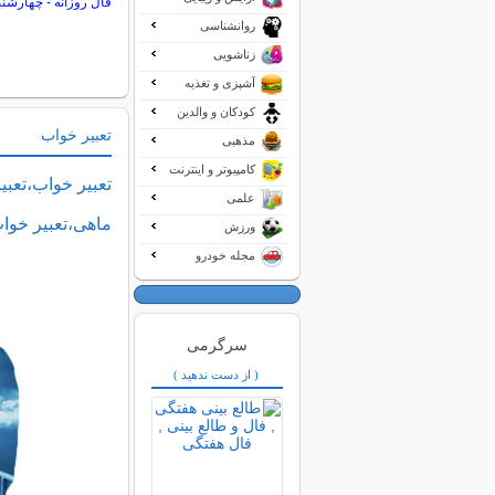
فال روزانه - چهارشنبه 14 مرداد 5
روانشناسی
زناشویی
آشپزی و تغذیه
کودکان و والدین
تعبیر خواب
مذهبی
کامپیوتر و اینترنت
تعبیر خواب،تعبی
علمی
ماهی،تعبیر خوا
ورزش
مجله خودرو
سرگرمی
( از دست ندهید )