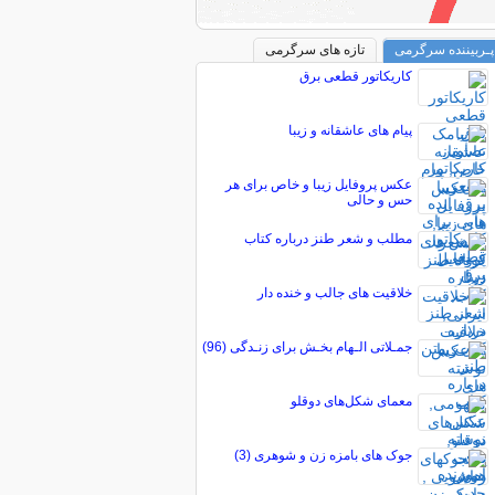
پـربیننده سرگرمی
تازه های سرگرمی
کاریکاتور قطعی برق
پیام های عاشقانه و زیبا
عکس پروفایل زیبا و خاص برای هر
حس و حالی
مطلب و شعر طنز درباره کتاب
خلاقیت های جالب و خنده دار
جمـلاتی الـهام بخـش برای زنـدگی (96)
معمای شکل‌های دوقلو
جوک های بامزه زن و شوهری (3)