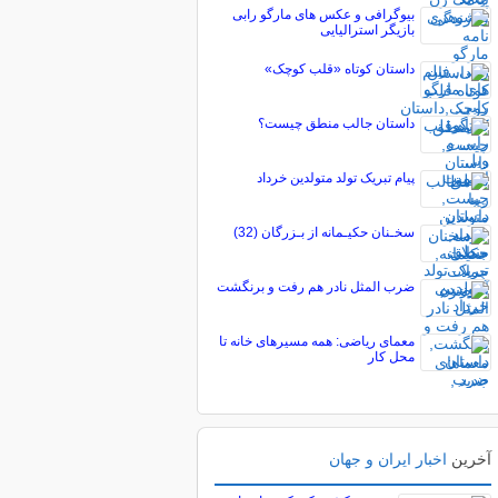
بیوگرافی و عکس های مارگو رابی
بازیگر استرالیایی
داستان کوتاه «قلب کوچک»
داستان جالب منطق چیست؟
پیام تبریک تولد متولدین خرداد
سخـنان حکیـمانه از بـزرگان (32)
ضرب المثل نادر هم رفت و برنگشت
معمای ریاضی: همه مسیرهای خانه تا
محل کار
آخرین
اخبار ایران و جهان