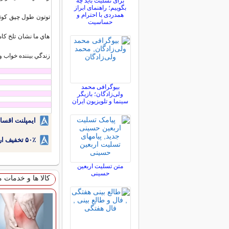
برای تسلیت باید چه
بگوییم؛ راهنمای ابراز
همدردی با احترام و
توتون طول چپق کوتاه
حساسیت
هاي ما نشان تلخ کام
زندگي بيننده خواب و 
بیوگرافی محمد
ولی‌زادگان؛ بازیگر
سینما و تلویزیون ایران
ایمپلنت اقسا
۵۰٪ تخفیف ارتودنسی دندان اقساطی بدون نیاز به چک یا سفته!
متن تسلیت اربعین
حسینی
کالا ها و خدمات 