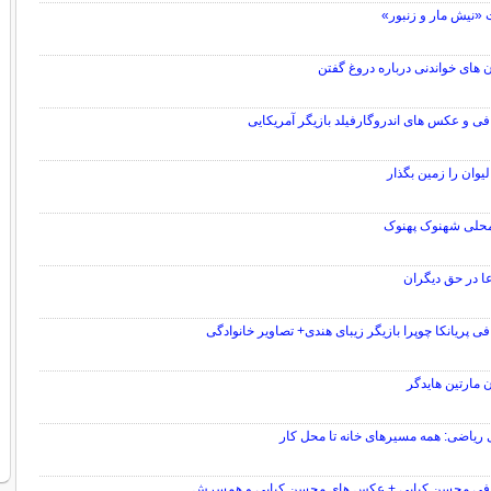
 «نیش مار و زنبور»
 های خواندنی درباره دروغ گفتن
فی و عکس های اندروگارفیلد بازیگر آمریکایی
يوان را زمين بگذار
محلی شهنوک پهنوک
عا در حق دیگران
فی پریانکا چوپرا بازیگر زیبای هندی+ تصاویر خانوادگی
 مارتین هایدگر
 ریاضی: همه مسیرهای خانه تا محل کار
افی محسن کیایی + عکس های محسن کیایی و همسرش