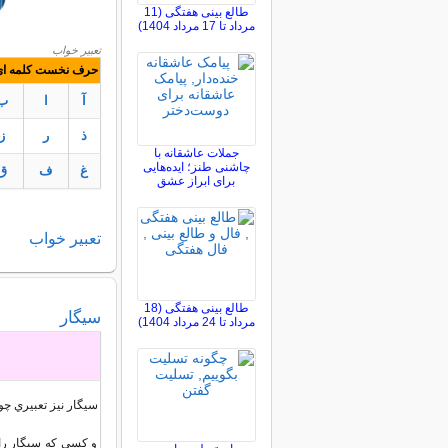
طالع بینی هفتگی (11
مرداد تا 17 مرداد 1404)
تعبیر خواب
حرف نخست کلمه ای ک
آ
ا
ب
ذ
ر
ز
جملات عاشقانه با
چاشنی طنز؛ ایده‌هایی
غ
ف
ق
برای ابراز عشق
تعبير
خواب
طالع بینی هفتگی (18
سیگار
مرداد تا 24 مرداد 1404)
سيگار نيز تعبيري چو
و کسي که سيگار را م