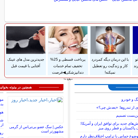
سایر مطالب سرگرمی
و
با این درمان دیگه کمردرد
پرداخت قسطی و 25%
جدیدترین مدل های عینک
ند
کار و زندگیت رو تعطیل
تخفیف تمام خدمات
آفتابی با قیمت قبل
نمیکنه!
دندانپزشکی◀فرصت
محدود
---------------
---------------- همچنین در بیتوته بخوانید
گ و خودرو
موج
بد
ی از تندروها: «بعدش چی؟»
هوش
بن‌بست تصمیم
ش‌های جدید برای توافق ایران و آمریکا؛
از 
عکس | سگ عضو بی‌تی‌اس از گرمی
پاکستان و قطر روی میز
مشهورتر است
روی
 موضوع حماس با ترامپ اختلاف‌نظر دارم
سا