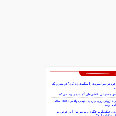
 -----------------------
ود دو سر اینترنت را شگفت‌زده کرد / دو مغز و یک
ن
 مصنوعی نقاشی‌های گمشده را پیدا می‌کند
شیء تزیینی روی میز، یک «بمب واقعی» 160 ساله
آب درآمد
داد چیکشلوب چگونه دایناسورها را در عرض دو
عت کباب کرد؟