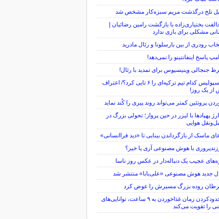
یل تلخ درگذشت مریم سبزه‌کار مشخص شد
لفت بختیاری‌زاده با بازگشت رامین رضائیان |
نی مشکلی برای بازی ندارد
خاب رودری از بین بارسلونا و رئال مادرید
مپ پاسخ اینفانتینو را نمی‌دهد!
 جنجالی وینیسیوس برای تمدید با رئال!
پرسپولیس کدام تیم ترکیه‌ای را ۶ تایی کرد؟/ اعتراف
از یک روز!
دن پروتئین کمتر می‌تواند روند پیری را کُند نماید
ژ پهپادها با لیزر در حین پرواز؛ تحولی بزرگ در
‌ونقل هوایی
ای ماسک از بازگرداندن بینایی تا «دید فراانسانی»
ندپروری با هوش مصنوعی آری یا خیر؟
‌های عجیب یک دنباله‌دار در عکس روز ناسا
ل جدید هوش مصنوعی «علی‌بابا» منتشر شد
طان روده بزرگ مسیرش را عوض کرد
محدودکردن زمان غذاخوردن به ۹ ساعت، توانایی‌های
ی را تقویت می‌کند