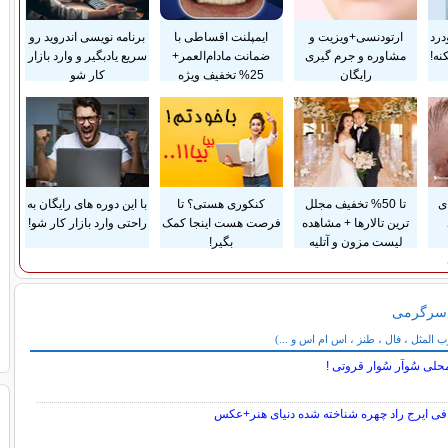
درد
ارتودنسی+ویزیت و
ایمپلنت اقساطی با
برنامه نویسی اندروید رو
نه!
مشاوره و جرم گیری
ضمانت مادام‌العمر+
سریع یادبگیر و وارد بازار
رایگان
25% تخفیف ویژه
کار شو
ی
تا 50% تخفیف مجلل
کنکوری هستی؟ تا
با این دوره های رایگان به
ترین تالارها + مشاهده
فرصت هست اینجا کمک
راحتی وارد بازار کار شو!
لیست مزون و آتلیه
بگیر!
 سرگرمی
می
المثل ، فال ، طنز ، اس ام اس و ...)
حلی سُوآر سُوار قروتی !
افی ایرج راد چهره شناخته شده دنیای هنر+عکس