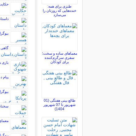
حکایت
طنزی برای همه:
خنده‌هایی که روزتان را
می‌سازد
داستان
بیوگرا
گاهی ل
معماهای ساده و سخت؛
سفری سرگرم‌کننده
برای کودکان
بازی 
پیام د
بیوگرا
طالع بینی هفتگی (01
شهریور تا 07 شهریور
سخنان
1404)
معمای
بیوگر