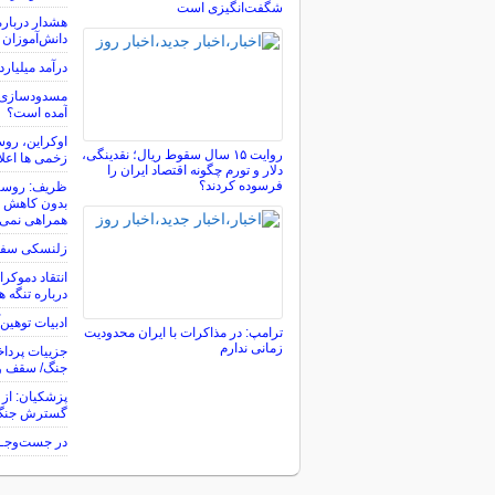
شگفت‌انگیزی است
هشدار درباره
دانش‌آموزان
درآمد میلیارد
مسدودسازی ب
آمده است؟
اوکراین، روس
روایت ۱۵ سال سقوط ریال؛ نقدینگی،
زخمی ها اعل
دلار و تورم چگونه اقتصاد ایران را
فرسوده کردند؟
ظریف: روسیه 
بدون کاهش تن
همراهی نمی‌ک
زلنسکی سفیر 
انتقاد دموکرا
درباره تنگه ه
ادبیات توهین‌
ترامپ: در مذاکرات با ایران محدودیت
زمانی ندارم
جزییات پردا
جنگ/ سقف و
پزشکیان: از ح
گسترش جنگ 
در جست‌وجــ