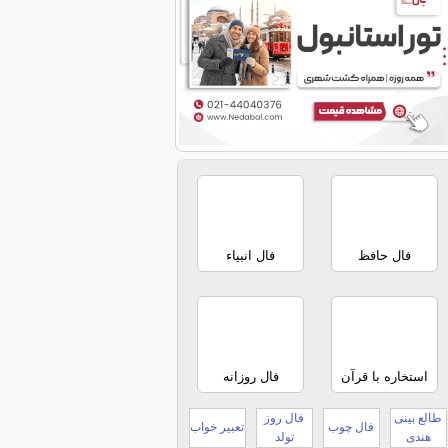
فال حافظ
فال انبیاء
استخاره با قرآن
فال روزانه
طالع بینی
فال روز
فال چوب
تعبیر خواب
هندی
تولد