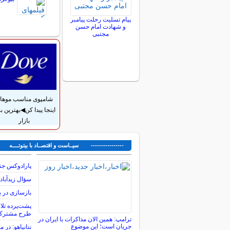
پیام تسلیت رحلت پیامبر
و شهادت امام حسن
مجتبی
شامپوی مناسب موهات
اینجا پیدا کن◀بهترین بر
بازار
---------------- سیــاست و اقتصــاد با بیتوتــــه ---
پارادوکس جن
سؤال زیدآباد
بازسازی در 
پشت‌پرده تلا
طرح مشترک 
ترامپ: همین الان مذاکرات با ایران در
جریان است؛ این موضوع
نتانیاهو: در