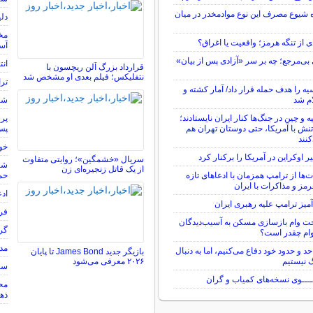
 شیوع مصرف این نوع موادمخدر در میان
دل
مخا
ی از تنگه هرمز؛ واقعیت یا اغراق؟
آسا
ی‌مرجع؛ چه بر سر «آزادی پس از بیان»
انت
قرارداد بزرگ آلن ریچسون با
نتفلیکس؛ فیلم بعدی او مشخص شد
ترا
یه را هدف حمله قرار داد/ آمار کشته و
ام شد
شرط
و چین در جنگ‌ها کنار ایران نایستادند؛
ش با آمریکا، حتی دوستان تهران هم
پس 
نند
خور
اوکراین در آمریکا را برکنار کرد
سریال «خشمگین»؛ روایتی متفاوت
شار
از یک قاتل زنجیره‌ای زن
ت‌ها از ترامپ همزمان با ادعاهای تازه
حمل
رمز و مذاکرات با ایران
ادع
آمیز ترامپ علیه رهبری ایران
فرز
خت وام بازسازی مسکن به آسیب‌دیدگان
گره
ام چقدر است؟
مد
د و حدود خود دفاع می‌کنیم، اما به دنبال
بازیگر جدید James Bond تا پایان
نیستیم
۲۰۲۶ معرفی می‌شود
سر
ـــوی نسخه‌های کمیاب و گران
ذهن