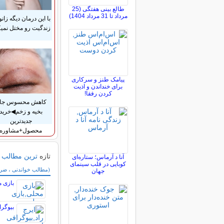
طالع بینی هفتگی (25
مرداد تا 31 مرداد 1404)
با این درمان دیگه زانو
زندگیت رو مختل نمیک
پیامک طنز و سرکاری
برای خنداندن و اذیت
کردن رفقا!
کاهش محسوس جا
بخیه و زخم◀خرید
جدیدترین
محصول+مشاوره
تازه
ترین مطالب
آنا د آرماس؛ ستاره‌ای
کوبایی در قلب سینمای
سایر مطالب سرگر
(مطالب خواندنی ، ضرب 
جهان
بازی م
بیوگر