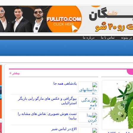
در بیتوته
تماس با ما
درباره ما
بیشتر »
پادشاهی همه جا
بیوگرافی و عکس های مارگو رابی بازیگر
استرالیایی
تست هوش تصویری: نقاش های مشابه را
بیابید!
الاغ در لباس شیر