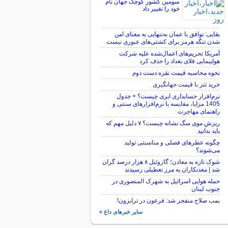
سومین کشور کوچک جهان نام
خود را تغییر داد
بقایی: توافق با عمان به‌تنهایی به معنای امن
شدن تنگه هرمز برای کشتی‌های عبوری نیست
آمریکا تحریم‌های اعمال‌شده علیه شرکت
هواپیمایی فلای بغداد را حذف کرد
نحوه محاسبه قیمت نقره دست دوم
خرید تتر با قیمت جهانگیری
نرم‌افزار حسابداری ابری چیست؟ + جدول
1405 مزایا، مقایسه با نرم‌افزارهای سنتی و
راهنمای مهاجرت
ریزش موی سگ نشانه چیست؟ ۷ دلیل مهم که
باید بدانید
چگونه عطرهای فصلی و مناسبتی تولید
می‌شوند؟
شوک تازه به معادن؛ گازوئیل ۸ هزار درصد گران
شد | معدنکاران به مرز تعطیلی رسیدند
حمله هوایی اسرائیل به شهرک المنصوری در
جنوب لبنان
بمب صلاح منفجر شد: فرعون در ترابزون!
سایر خبرهای داغ »