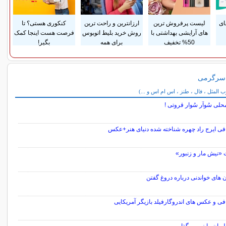
ای
لیست پرفروش ترین
ارزانترین و راحت ترین
کنکوری هستی؟ تا
های آرایشی بهداشتی با
روش خرید بلیط اتوبوس
فرصت هست اینجا کمک
50% تخفیف
برای همه
بگیر!
 سرگرمی
می
المثل ، فال ، طنز ، اس ام اس و ...)
حلی سُوآر سُوار قروتی !
افی ایرج راد چهره شناخته شده دنیای هنر+عکس
 «نیش مار و زنبور»
 های خواندنی درباره دروغ گفتن
فی و عکس های اندروگارفیلد بازیگر آمریکایی