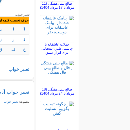
طالع بینی هفتگی (11
مرداد تا 17 مرداد 1404)
تعبیر خواب
حرف نخست کلمه ای ک
آ
ا
ب
ذ
ر
ز
جملات عاشقانه با
چاشنی طنز؛ ایده‌هایی
غ
ف
ق
برای ابراز عشق
تعبير
خواب
طالع بینی هفتگی (18
تعبیر خواب آد
مرداد تا 24 مرداد 1404)
تعبير خواب
مجموعه: