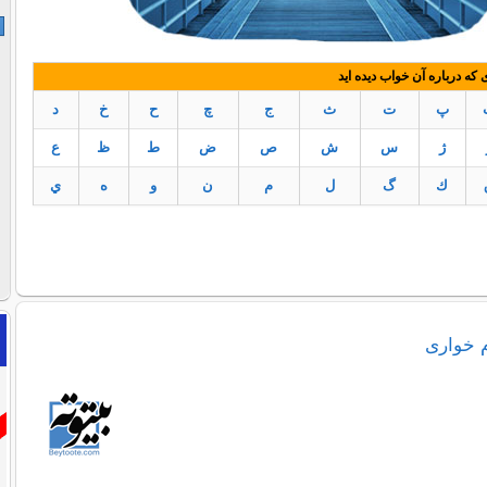
ه درباره آن خواب دیده اید
پ
ت
ث
ج
چ
ح
خ
د
ژ
س
ش
ص
ض
ط
ظ
ع
ك
گ
ل
م
ن
و
ه
ي
م خواری