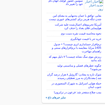
سومین کشور کوچک جهان نام
خود را تغییر داد
بقایی: توافق با عمان به‌تنهایی به معنای امن
شدن تنگه هرمز برای کشتی‌های عبوری نیست
آمریکا تحریم‌های اعمال‌شده علیه شرکت
هواپیمایی فلای بغداد را حذف کرد
نحوه محاسبه قیمت نقره دست دوم
خرید تتر با قیمت جهانگیری
نرم‌افزار حسابداری ابری چیست؟ + جدول
1405 مزایا، مقایسه با نرم‌افزارهای سنتی و
راهنمای مهاجرت
ریزش موی سگ نشانه چیست؟ ۷ دلیل مهم که
باید بدانید
چگونه عطرهای فصلی و مناسبتی تولید
می‌شوند؟
شوک تازه به معادن؛ گازوئیل ۸ هزار درصد گران
شد | معدنکاران به مرز تعطیلی رسیدند
حمله هوایی اسرائیل به شهرک المنصوری در
جنوب لبنان
بمب صلاح منفجر شد: فرعون در ترابزون!
سایر خبرهای داغ »