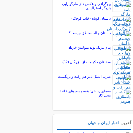
بیوگرافی و عکس های مارگو رابی
بازیگر استرالیایی
داستان کوتاه «قلب کوچک»
داستان جالب منطق چیست؟
پیام تبریک تولد متولدین خرداد
سخـنان حکیـمانه از بـزرگان (32)
ضرب المثل نادر هم رفت و برنگشت
معمای ریاضی: همه مسیرهای خانه تا
محل کار
آخرین
اخبار ایران و جهان