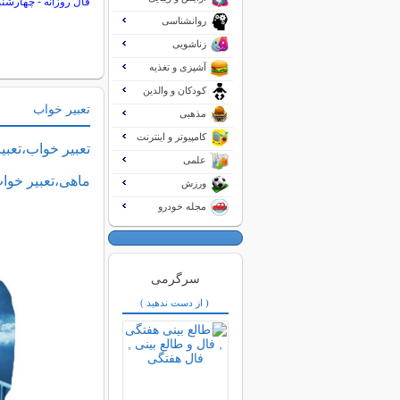
فال روزانه - چهارشنبه 14 مرداد 5
روانشناسی
زناشویی
آشپزی و تغذیه
کودکان و والدین
تعبیر خواب
مذهبی
کامپیوتر و اینترنت
تعبیر خواب،تعبی
علمی
ماهی،تعبیر خوا
ورزش
مجله خودرو
سرگرمی
( از دست ندهید )