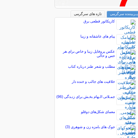
پـربیننده سرگرمی
تازه های سرگرمی
کاریکاتور قطعی برق
پیام های عاشقانه و زیبا
عکس پروفایل زیبا و خاص برای هر
حس و حالی
مطلب و شعر طنز درباره کتاب
خلاقیت های جالب و خنده دار
جمـلاتی الـهام بخـش برای زنـدگی (96)
معمای شکل‌های دوقلو
جوک های بامزه زن و شوهری (3)