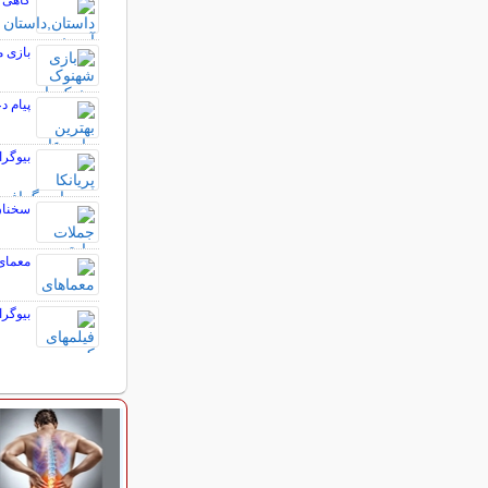
گاهی ل
بازی 
پیام د
بیوگرا
سخنان
معمای
بیوگر