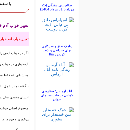
یا سفته
طالع بینی هفتگی (25
مرداد تا 31 مرداد 1404)
تعبیر خواب آدم خ
تعبير خواب آدم خوار
پیامک طنز و سرکاری
برای خنداندن و اذیت
اگر در خواب آدمی را
کردن رفقا!
آدمخواری در خواب رو
وحشیانی که فقط مغز 
ناگفته نماند عمل نا
آنا د آرماس؛ ستاره‌ای
کوبایی در قلب سینمای
انسان متمدن میل بس
جهان
موضوع اصلی خواب قر
پرخوری و جود دارد.