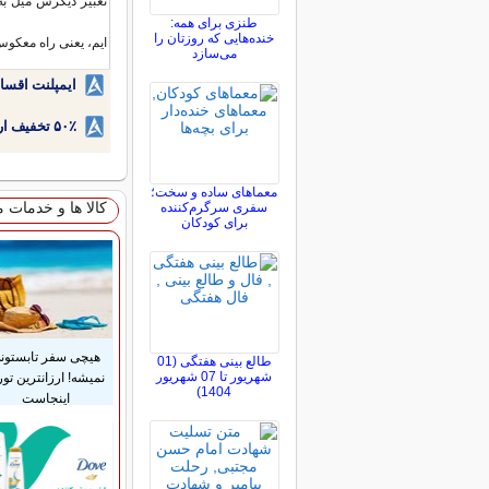
تعبیر دیگرش میل به
طنزی برای همه:
خنده‌هایی که روزتان را
ایم، یعنی راه معکوس
می‌سازد
ایمپلنت اقسا
۵۰٪ تخفیف ارتودنسی دندان اقساطی بدون نیاز به چک یا سفته!
معماهای ساده و سخت؛
کالا ها و خدمات 
سفری سرگرم‌کننده
برای کودکان
هیچی سفر تابستون
طالع بینی هفتگی (01
شهریور تا 07 شهریور
نمیشه! ارزانترین تور
1404)
اینجاست