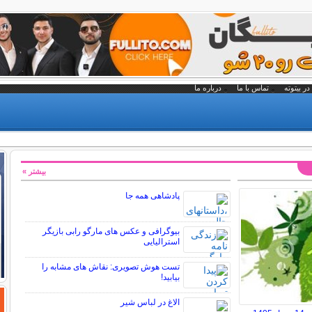
در بیتوته
تماس با ما
درباره ما
بیشتر »
پادشاهی همه جا
بیوگرافی و عکس های مارگو رابی بازیگر
استرالیایی
تست هوش تصویری: نقاش های مشابه را
بیابید!
الاغ در لباس شیر