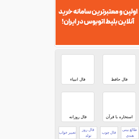
فال حافظ
فال انبیاء
استخاره با قرآن
فال روزانه
طالع بینی
فال روز
فال چوب
تعبیر خواب
هندی
تولد