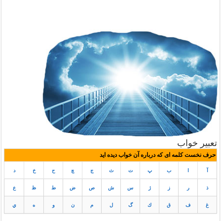
تعبیر خواب
حرف نخست کلمه ای که درباره آن خواب دیده اید
آ
ا
ب
پ
ت
ث
ج
چ
ح
خ
د
ذ
ر
ز
ژ
س
ش
ص
ض
ط
ظ
ع
غ
ف
ق
ك
گ
ل
م
ن
و
ه
ي