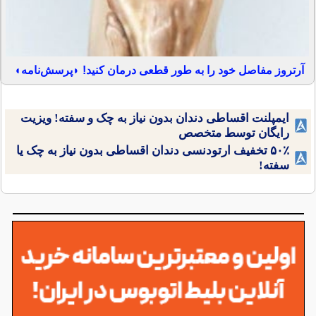
آرتروز مفاصل خود را به طور قطعی درمان کنید! ◗پرسش‌نامه◖
ایمپلنت اقساطی دندان بدون نیاز به چک و سفته! ویزیت
رایگان توسط متخصص
۵۰٪ تخفیف ارتودنسی دندان اقساطی بدون نیاز به چک یا
سفته!