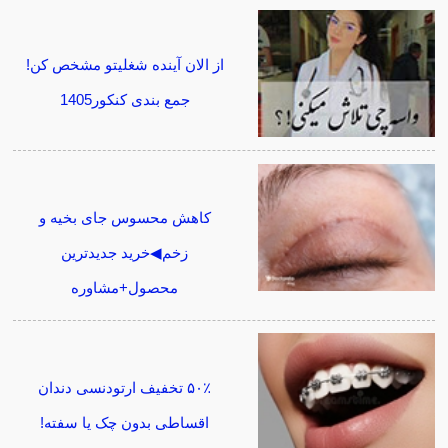
از الان آینده شغلیتو مشخص کن!
جمع بندی کنکور1405
کاهش محسوس جای بخیه و
زخم◀خرید جدیدترین
محصول+مشاوره
۵۰٪ تخفیف ارتودنسی دندان
اقساطی بدون چک یا سفته!