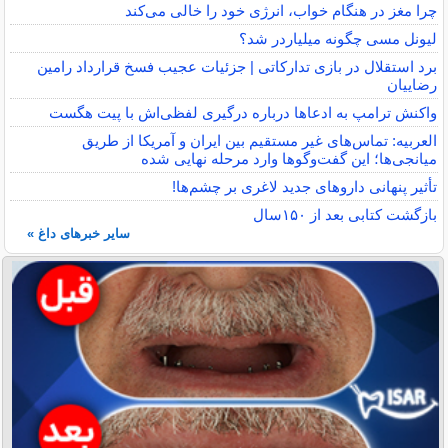
چرا مغز در هنگام خواب، انرژی خود را خالی می‌کند
لیونل مسی چگونه میلیاردر شد؟
برد استقلال در بازی تدارکاتی | جزئیات عجیب فسخ قرارداد رامین
رضاییان
واکنش ترامپ به ادعاها درباره درگیری لفظی‌اش با پیت هگست
العربیه: تماس‌های غیر مستقیم بین ایران و آمریکا از طریق
میانجی‌ها؛ این گفت‌و‌گو‌ها وارد مرحله نهایی شده
تأثیر پنهانی داروهای جدید لاغری بر چشم‌ها!
بازگشت کتابی بعد از ۱۵۰سال
سایر خبرهای داغ »