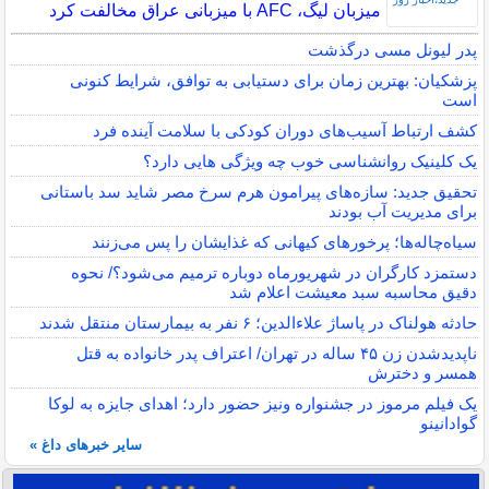
میزبان لیگ، AFC با میزبانی عراق مخالفت کرد
پدر لیونل مسی درگذشت
پزشکیان: بهترین زمان برای دستیابی به توافق، شرایط کنونی
است
کشف ارتباط آسیب‌های دوران کودکی با سلامت آینده فرد
یک کلینیک روانشناسی خوب چه ویژگی هایی دارد؟
تحقیق جدید: سازه‌های پیرامون هرم سرخ مصر شاید سد باستانی
برای مدیریت آب بودند
سیاه‌چاله‌ها؛ پرخورهای کیهانی که غذایشان را پس می‌زنند
دستمزد کارگران در شهریورماه دوباره ترمیم می‌شود؟/ نحوه
دقیق محاسبه سبد معیشت اعلام شد
حادثه هولناک در پاساژ علاءالدین؛ ۶ نفر به بیمارستان منتقل شدند
ناپدیدشدن زن ۴۵ ساله در تهران/ اعتراف پدر خانواده به قتل
همسر و دخترش
یک فیلم مرموز در جشنواره ونیز حضور دارد؛ اهدای جایزه به لوکا
گوادانینو
سایر خبرهای داغ »