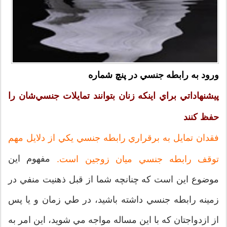
ورود به رابطه جنسي در پنچ شماره
پيشنهاداتي براي اينكه زنان بتوانند تمايلات جنسي‌شان را
حفظ كنند
فقدان تمايل به برقراري رابطه جنسي يكي از دلايل مهم
مفهوم اين
توقف رابطه جنسي ميان زوجين است.
موضوع اين است كه چنانچه شما از قبل ذهنيت منفي در
زمينه رابطه جنسي داشته باشيد، در طي زمان و يا پس
از ازدواجتان كه با اين مساله مواجه مي شويد، اين امر به