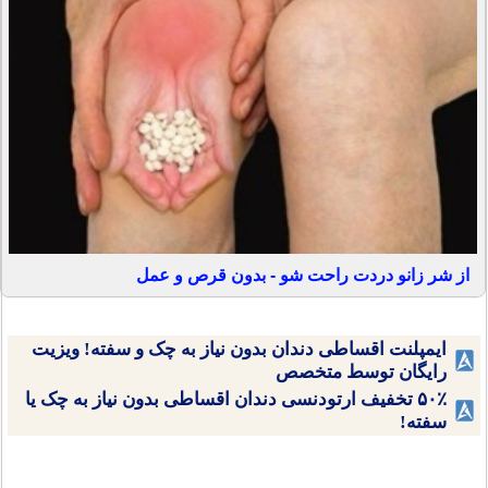
از شر زانو دردت راحت شو - بدون قرص و عمل
ایمپلنت اقساطی دندان بدون نیاز به چک و سفته! ویزیت
رایگان توسط متخصص
۵۰٪ تخفیف ارتودنسی دندان اقساطی بدون نیاز به چک یا
سفته!