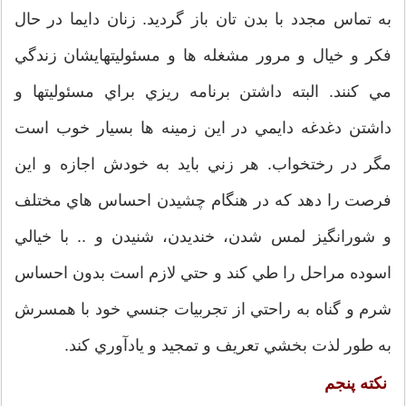
به تماس مجدد با بدن تان باز گرديد. زنان دايما در حال
فكر و خيال و مرور مشغله ها و مسئوليتهايشان زندگي
مي كنند. البته داشتن برنامه ريزي براي مسئوليتها و
داشتن دغدغه دايمي در اين زمينه ها بسيار خوب است
مگر در رختخواب. هر زني بايد به خودش اجازه و اين
فرصت را دهد كه در هنگام چشيدن احساس هاي مختلف
و شورانگيز لمس شدن، خنديدن، شنيدن و .. با خيالي
اسوده مراحل را طي كند و حتي لازم است بدون احساس
شرم و گناه به راحتي از تجربيات جنسي خود با همسرش
به طور لذت بخشي تعريف و تمجيد و يادآوري كند.
نكته پنجم