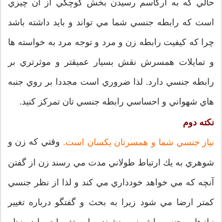
حالي كه به ارگاسم رسيدن بخش كوچكي از آن چيزي
است كه رابطه جنسي شما مي تواند و بايد داشته باشد
چرا كه كيفيت رابطه زن و مرد و توجه مرد به خواسته ها
و تمايلات همسرش نقش بسيار عميقتر و موثرتري بر
رابطه جنسي دارد. لذا ضروري است مجددا بر روي جنبه
هاي شهواني و احساسي رابطه جنسي تان تمركز كنيد.
نكته دوم
وقتي كه زن و
نياز جنسي شما و همسرتان يكسان است.
شوهري به يك ارتباط طولاني مدت مي رسند زن از گفتن
آنچه كه مي خواهد خودداري مي كند و لذا از نظر جنسي
كمتر ارضا مي شود زيرا به بحث و گفتگو درباره تغيير
نيازهايي جنسي اش نمي نشيند و اين تغييرات را در نظر