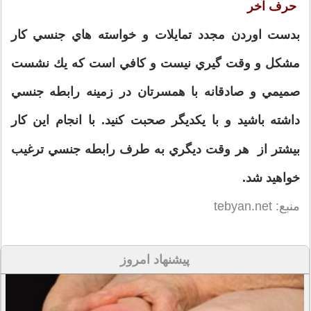
حرف آخر
بدست اوردن مجدد تمايلات و خواسته هاي جنسي كار
مشكل و وقت گيري نيست و كافي است كه يك نشست
صميمي و صادقانه با همسرتان در زمينه رابطه جنسي
داشته باشيد و با يكديگر صحبت كنيد. با انجام اين كار
بيشتر از هر وقت ديگري به طرف رابطه جنسي ترغيب
خواهيد شد.
منبع: tebyan.net
پیشنهاد امروز