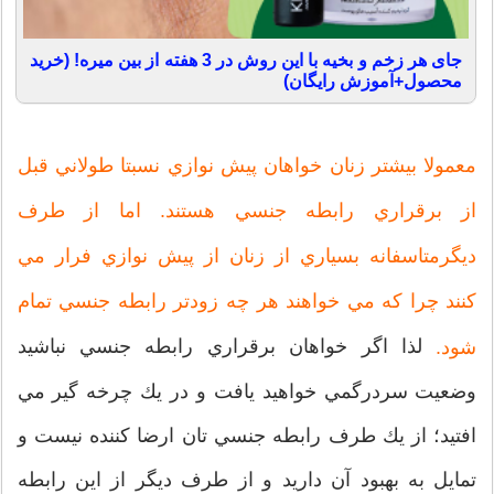
جای هر زخم و بخیه با این روش در 3 هفته از بین میره! (خرید
محصول+آموزش رایگان)
معمولا بيشتر زنان خواهان پيش نوازي نسبتا طولاني قبل
از برقراري رابطه جنسي هستند. اما از طرف
ديگرمتاسفانه بسياري از زنان از پيش نوازي فرار مي
كنند چرا كه مي خواهند هر چه زودتر رابطه جنسي تمام
لذا اگر خواهان برقراري رابطه جنسي نباشيد
شود.
وضعيت سردرگمي خواهيد يافت و در يك چرخه گير مي
افتيد؛ از يك طرف رابطه جنسي تان ارضا كننده نيست و
تمايل به بهبود آن داريد و از طرف ديگر از اين رابطه