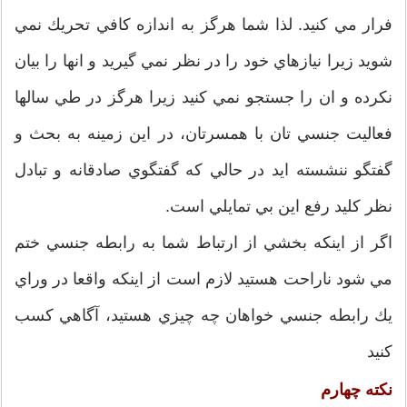
فرار مي كنيد. لذا شما هرگز به اندازه كافي تحريك نمي
شويد زيرا نيازهاي خود را در نظر نمي گيريد و انها را بيان
نكرده و ان را جستجو نمي كنيد زيرا هرگز در طي سالها
فعاليت جنسي تان با همسرتان، در اين زمينه به بحث و
گفتگو ننشسته ايد در حالي كه گفتگوي صادقانه و تبادل
نظر كليد رفع اين بي تمايلي است.
اگر از اينكه بخشي از ارتباط شما به رابطه جنسي ختم
مي شود ناراحت هستيد لازم است از اينكه واقعا در وراي
يك رابطه جنسي خواهان چه چيزي هستيد، آگاهي كسب
كنيد
نكته چهارم