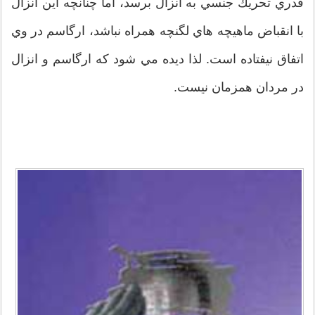
قدري تحريك جنسي به انزال برسد، اما چنانچه اين انزال
با انقباض ماهيچه هاي لگنچه همراه نباشد، ارگاسم در وي
اتفاق نيفتاده است. لذا ديده مي شود كه ارگاسم و انزال
در مردان همزمان نيست.