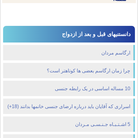
دانستنیهای قبل و بعد از ازدواج
ارگاسم مردان
چرا زمان ارگاسم بعضی ها کوتاهتر است؟
10 مساله اساسی در یک رابطه جنسی
اسراری که آقایان باید درباره ارضای جنسی خانمها بدانند (18+)
5 اشـتـبـاه جـنـسـی مـردان