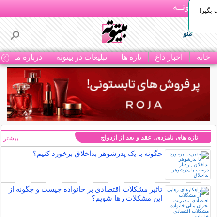
بـیتوتــه
بگیر!
منو
خانه
اخبار داغ
تازه ها
تبلیغات در بیتوته
درباره ما
ت
تازه های نامزدی، عقد و بعد از ازدواج
بیشتر »
چگونه با یک پدرشوهر بداخلاق برخورد کنیم؟
تاثیر مشکلات اقتصادی بر خانواده چیست و چگونه از
این مشکلات رها شویم؟