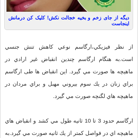
دیگه از جای زخم و بخیه خجالت نکش! کلیک کن درمانش
اینجاست
از نظر فيزيكي،ارگاسم نوعي كاهش تنش جنسي
است.به هنگام ارگاسم چندين انقباض غير ارادي در
ماهيچه ها صورت مي گيرد. اين انقباض ها طی ارگاسم
براي زنان در يك سوم بيروني مهبل و براي مردان در
ماهيچه هاي لگنچه صورت مي گيرد.
ارگاسم حدود 3 تا 10 ثانيه طول مي كشد و انقباض هاي
ماهيچه اي در فواصل كمتر از يك ثانيه صورت مي گيرد.به