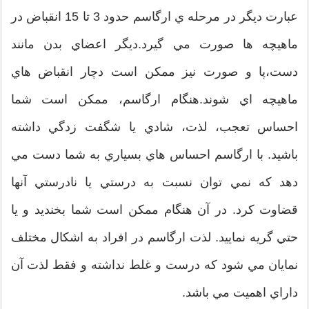
عبارت ديگر در مرحله ي ارگاسم حدود 3 تا 15 انقباض در
ماهيچه ها صورت مي گيرد.ديگر اعضاي بدن مانند
دست،پا و صورت نيز ممكن است دچار انقباض هاي
ماهيچه اي شوند.هنگام ارگاسم، ممكن است شما
احساس تعجب، لذت، شادي يا شگفت زدگي داشته
باشيد. با ارگاسم احساس هاي بسياري به شما دست مي
دهد كه نمي توان نسبت به درستي يا نادرستي آنها
قضاوت كرد. در آن هنگام ممكن است شما بخنديد و يا
حتي گريه نماييد. لذت ارگاسم در افراد به اشكال مختلف
نمايان مي شود كه درست و غلط نداشته و فقط لذت آن
داراي اهميت مي باشد.