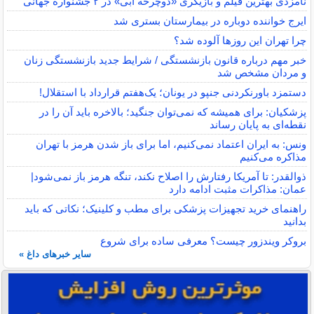
نامزدی بهترین فیلم و بازیگری «دوچرخه آبی» در ۲ جشنواره جهانی
ایرج خواننده دوباره در بیمارستان بستری شد
چرا تهران این روزها آلوده شد؟
خبر مهم درباره قانون بازنشستگی / شرایط جدید بازنشستگی زنان
و مردان مشخص شد
دستمزد باورنکردنی جنپو در یونان؛ یک‌هفتم قرارداد با استقلال!
پزشکیان: برای همیشه که نمی‌توان جنگید؛ بالاخره باید آن را در
نقطه‌ای به پایان رساند
ونس: به ایران اعتماد نمی‌کنیم، اما برای باز شدن هرمز با تهران
مذاکره می‌کنیم
ذوالقدر: تا آمریکا رفتارش را اصلاح نکند، تنگه هرمز باز نمی‌شود|
عمان: مذاکرات مثبت ادامه دارد
راهنمای خرید تجهیزات پزشکی برای مطب و کلینیک؛ نکاتی که باید
بدانید
بروکر ویندزور چیست؟ معرفی ساده برای شروع
سایر خبرهای داغ »