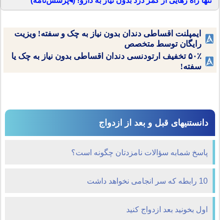
تنها راه رهایی از کمر درد بدون نیاز به دارو! (◂پرسش‌نامه)
ایمپلنت اقساطی دندان بدون نیاز به چک و سفته! ویزیت
رایگان توسط متخصص
۵۰٪ تخفیف ارتودنسی دندان اقساطی بدون نیاز به چک یا
سفته!
دانستنیهای قبل و بعد از ازدواج
پاسخ شمابه سؤالات نامزدتان چگونه است؟
10 رابطه که سر انجامی نخواهد داشت
اول بخونيد بعد ازدواج کنيد