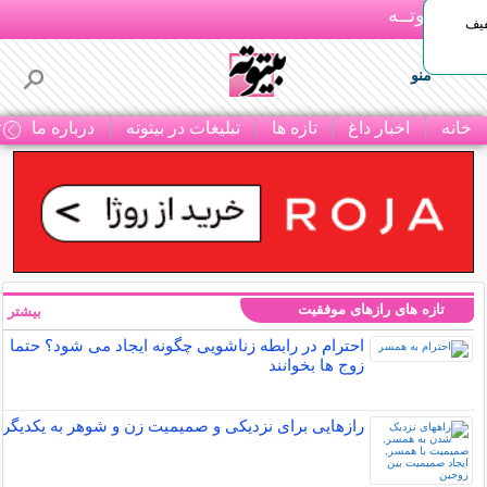
بـیتوتــه
د◀تا 50% تخفیف
منو
خانه
اخبار داغ
تازه ها
تبلیغات در بیتوته
درباره ما
ت
تازه های رازهای موفقیت
بیشتر »
احترام در رابطه زناشویی چگونه ایجاد می شود؟ حتما
زوج ها بخوانند
رازهایی برای نزدیکی و صمیمیت زن و شوهر به یکدیگر