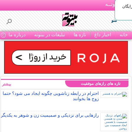
بـیتوتــه
ایگان
منو
خانه
اخبار داغ
تازه ها
تبلیغات در بیتوته
درباره ما
ت
تازه های رازهای موفقیت
بیشتر »
احترام در رابطه زناشویی چگونه ایجاد می شود؟ حتما
زوج ها بخوانند
رازهایی برای نزدیکی و صمیمیت زن و شوهر به یکدیگر