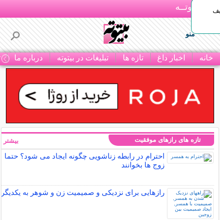
بـیتوتــه
یف
منو
خانه
اخبار داغ
تازه ها
تبلیغات در بیتوته
درباره ما
ت
تازه های رازهای موفقیت
بیشتر »
احترام در رابطه زناشویی چگونه ایجاد می شود؟ حتما
زوج ها بخوانند
رازهایی برای نزدیکی و صمیمیت زن و شوهر به یکدیگر