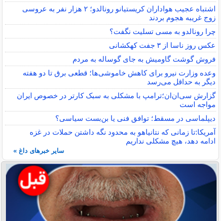
اشتباه عجیب هواداران کریستیانو رونالدو؛ ۲ هزار نفر به عروسی
زوج غریبه هجوم بردند
چرا رونالدو به مسی تسلیت نگفت؟
عکس روز ناسا از ۳ جفت کهکشانی
فروش گوشت گاومیش به جای گوساله به مردم
وعده وزارت نیرو برای کاهش خاموشی‌ها؛ قطعی برق تا دو هفته
دیگر به حداقل می‌رسد
گزارش سی‌ان‌ان؛ترامپ با مشکلی به سبک کارتر در خصوص ایران
مواجه است
دیپلماسی در مسقط؛ توافق فنی یا بن‌بست سیاسی؟
آمریکا:تا زمانی که نتانیاهو به محدود نگه داشتن حملات در غزه
ادامه دهد، هیچ مشکلی نداریم
سایر خبرهای داغ »