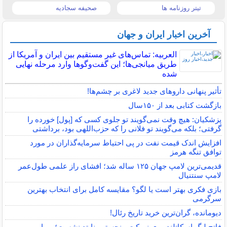
تیتر روزنامه ها
صحیفه سجادیه
آخرین اخبار ایران و جهان
العربیه: تماس‌های غیر مستقیم بین ایران و آمریکا از
طریق میانجی‌ها؛ این گفت‌و‌گو‌ها وارد مرحله نهایی
شده
تأثیر پنهانی داروهای جدید لاغری بر چشم‌ها!
بازگشت کتابی بعد از ۱۵۰سال
پزشکیان: هیچ وقت نمی‌گویند تو جلوی کسی که [پول] خورده را
گرفتی؛ بلکه می‌گویند تو فلانی را که حزب‌اللهی بود، برداشتی
افزایش اندک قیمت نفت در پی احتیاط سرمایه‌گذاران در مورد
توافق تنگه هرمز
قدیمی‌ترین لامپ جهان ۱۲۵ ساله شد؛ افشای راز علمی طول‌عمر
لامپ سنتنیال
بازی فکری بهتر است یا لگو؟ مقایسه کامل برای انتخاب بهترین
سرگرمی
دیومانده، گران‌ترین خرید تاریخ رئال!
فاتح لیگ اسکاتلند روی نیمکت منچستریونایتد نشست؛ رویایم