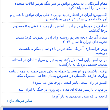
مقام آمریکایی: به محض توافق بر سر تنگه هرمز ایالات متحده
محاصره را لغو خواهد کرد
اکسیوس: ایران در انتظار تأیید نهایی داخلی برای توافق با عمان و
آمریکا / احتمال سفر عراقچی به پاکستان
تصادف زنجیره‌ای در جاده سلماس - ارومیه ۶ فوتی و ۵ مصدوم
برجا گذاشت
سنای آمریکا لایحه تحریم روسیه و ایران را تصویب کرد؛ تمدید
تحریم‌های تهران تا سال ۲۰۳۱
وزیر خزانه‌داری آمریکا: تنگه هرمز تا دو سال دیگر بی‌اهمیت
می‌شود
مربی اسپانیایی استقلال یکشنبه به تهران می‌آید؛ آدان در آستانه
تمدید، چشمی نزدیک به بازگشت
ترکیه، پاکستان و عربستان: حمله به یکی یعنی حمله به همه / بیانیه
وزارت خارجه پاکستان در خصوص پیمان دفاعی مشترک مکه
النینو در راه است؛ پاییز امسال پرچالش می‌شود؟
ترامپ با بازنشر مقاله‌ای مدعی پیروزی در جنگ با ایران شد
فاجعه‌ای که میلاد محمدی به بار آورد!
سایر خبرهای داغ »