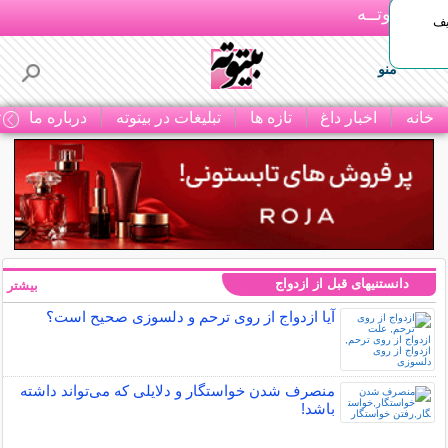
بـیتوتــه
یف
منو
خانه
اخبار داغ
تازه ها
تبلیغات در بیتوته
درباره ما
ت
دانستنیهای قبل از ازدواج
بیشتر »
آیا ازدواج از روی ترحم و دلسوزی صحیح است؟
منصرف شدن خواستگار و دلایلی که می‌تواند داشته
باشد!