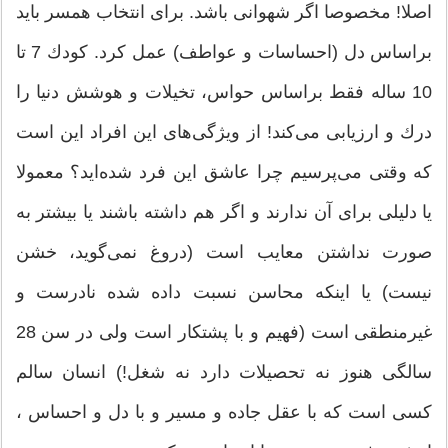
اصلا! مخصوصا اگر شهوانی باشد. برای انتخاب همسر باید
براساس دل (احساسات و عواطف) عمل كرد. كودك 7 تا
10 ساله فقط براساس حواس، تخیلات و هوشش دنیا را
درك و ارزیابی می‌كند! از ویژگی‌های این افراد این است
كه وقتی می‌پرسیم چرا عاشق این فرد شده‌اید؟ معمولا
یا دلیلی برای آن ندارند و اگر هم داشته باشند یا بیشتر به
صورت نداشتن معایب است (دروغ نمی‌گوید، خشن
نیست) یا اینكه محاسن نسبت داده شده نادرست و
غیرمنطقی است (فهیم و با پشتكار است ولی در سن 28
سالگی هنوز نه تحصیلات دارد نه شغل!) انسان سالم
كسی است كه با عقل جاده و مسیر و با دل و احساس ،