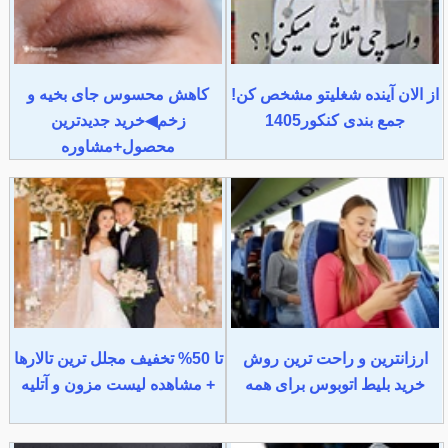
از الان آینده شغلیتو مشخص کن!
کاهش محسوس جای بخیه و
جمع بندی کنکور1405
زخم◀خرید جدیدترین
محصول+مشاوره
ارزانترین و راحت ترین روش
تا 50% تخفیف مجلل ترین تالارها
خرید بلیط اتوبوس برای همه
+ مشاهده لیست مزون و آتلیه