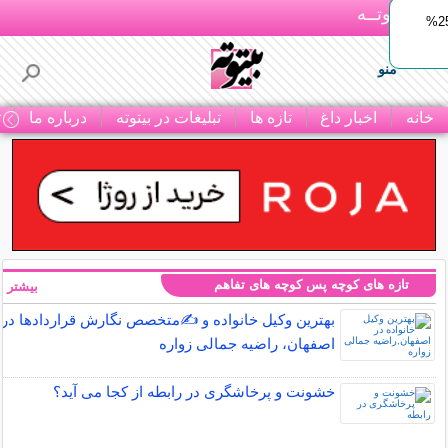
بـیتوتــه
ایمپلنت اقساطی با ضمانت مادام‌العمر+ 25%
منو
خانه
اخبار داغ
تازه ها
تبلیغات در بیتوته
درباره ما
ت
تازه های کوچه پس کوچه های تفاهم
بیشتر »
بهترین وکیل خانواده و ✍️متخصص نگارش قراردادها در
اصفهان، راضیه جمالی زواره
خشونت و پرخاشگری در رابطه از کجا می آید؟