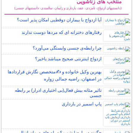
منتخب های زناشویی
(دانستنیهای ازدواج، نامزدی، عقد، بارداری و زایمان، سالمندی، دانستنیهای جنسی)
سایر مطالب زناشویی
آیا ازدواج با بیماران دوقطبی امکان پذیر است؟
رفتارهای دخترانه ای که مردها دوست ندارند
چرا رابطه‌ی جنسی وابستگی می‌آورد؟
ازدواج اینترنتی صحیح میباشد یاخیر؟
بهترین وکیل خانواده و ✍️متخصص نگارش قراردادها
در اصفهان، راضیه جمالی زواره
تاثیر مثانه بیش فعال(بی اختیاری ادرار) بر رابطه
جنسی
پاپ اسمیر در بارداری
چگونه دیر ارضا شویم؟ - راه های درمان انزال