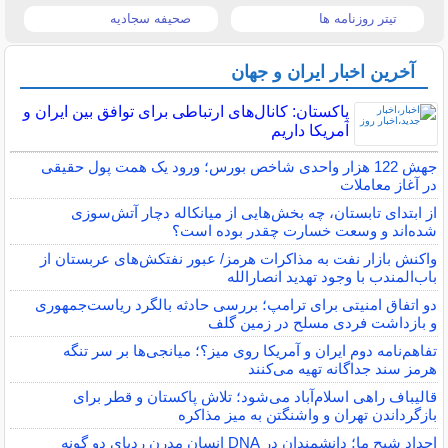
تیتر روزنامه ها
صحیفه سجادیه
آخرین اخبار ایران و جهان
پاکستان: کانال‌های ارتباطی برای توافق بین ایران و
آمریکا داریم
جهش 122 هزار واحدی شاخص بورس؛ ورود یک همت پول حقیقی
در آغاز معاملات
از ابتدای تابستان، چه بخش‌هایی از میانکاله دچار آتش‌سوزی
شده‌اند و وسعت خسارت چقدر بوده است؟
واکنش بازار نفت به مذاکرات هرمز/ عبور نفتکش‌های عربستان از
باب‌المندب با وجود تهدید انصارالله
دو اتفاق امنیتی برای ترامپ؛ بررسی حادثه بالگرد ریاست‌جمهوری
و بازداشت فردی مسلح در زمین گلف
تفاهم‌نامه دوم ایران و آمریکا روی میز؟؛ میانجی‌ها بر سر تنگه
هرمز سند جداگانه تهیه می‌کنند
قالیباف راهی اسلام‌آباد می‌شود؛ تلاش پاکستان و قطر برای
بازگرداندن تهران و واشنگتن به میز مذاکره
اجداد شبح ما؛ دانشمندان در DNA انسان مدرن ردپای دو گونه