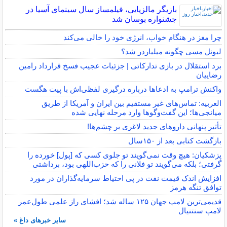
بازیگر مالزیایی، فیلمساز سال سینمای آسیا در
جشنواره بوسان شد
چرا مغز در هنگام خواب، انرژی خود را خالی می‌کند
لیونل مسی چگونه میلیاردر شد؟
برد استقلال در بازی تدارکاتی | جزئیات عجیب فسخ قرارداد رامین
رضاییان
واکنش ترامپ به ادعاها درباره درگیری لفظی‌اش با پیت هگست
العربیه: تماس‌های غیر مستقیم بین ایران و آمریکا از طریق
میانجی‌ها؛ این گفت‌و‌گو‌ها وارد مرحله نهایی شده
تأثیر پنهانی داروهای جدید لاغری بر چشم‌ها!
بازگشت کتابی بعد از ۱۵۰سال
پزشکیان: هیچ وقت نمی‌گویند تو جلوی کسی که [پول] خورده را
گرفتی؛ بلکه می‌گویند تو فلانی را که حزب‌اللهی بود، برداشتی
افزایش اندک قیمت نفت در پی احتیاط سرمایه‌گذاران در مورد
توافق تنگه هرمز
قدیمی‌ترین لامپ جهان ۱۲۵ ساله شد؛ افشای راز علمی طول‌عمر
لامپ سنتنیال
سایر خبرهای داغ »