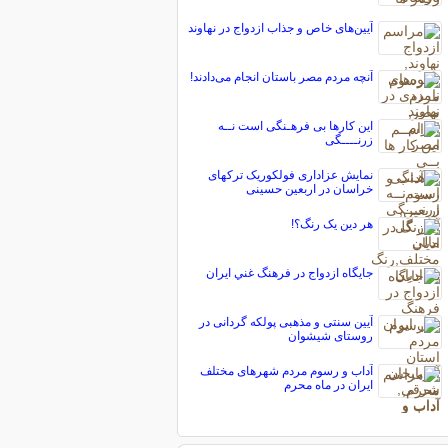
آیین‌های خاص و جذاب ازدواج در نهاوند
آنچه مردم مصر باستان انجام مى‌دادند!
این کارها بی فرهـنگی است نــه
زرنــــگی
نمایش عزاداری فولکوریک ترکهای
خراسان در اربعین حسینی
هر دین یک رنگ؟!
جايگاه ازدواج در فرهنگ غني ايران
آیین سنتی و مذهبی پولکه گردانی در
روستای شیشوان
آداب و رسوم مردم شهرهای مختلف
ایران در ماه محرم