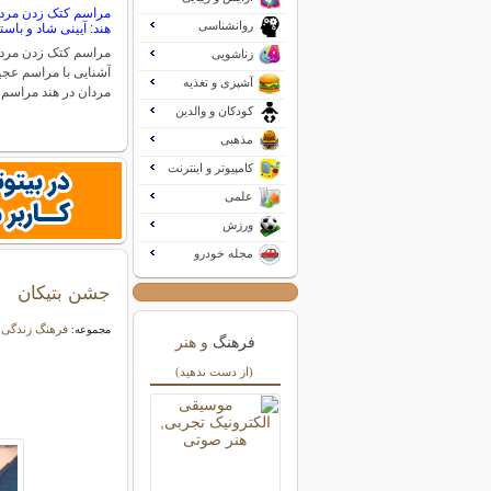
مراسم کتک زدن مردا
روانشناسی
هند: آیینی شاد و باست
مراسم کتک زدن مردا
زناشویی
آشنایی با مراسم عج
آشپزی و تغذیه
مردان در هند مراسم
کودکان و والدین
مذهبی
کامپیوتر و اینترنت
علمی
ورزش
مجله خودرو
جشن بتیکان
فرهنگ زندگی
مجموعه:
فرهنگ
و هنر
(از دست ندهید)