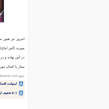
امروز نیز هنوز 
میپزند (آش اماج)
در آش نهاده و در پ
بیمار یا کسان مو
منبع:irandeserts.com
ایمپلنت اقسا
۵۰٪ تخفیف ارتودنسی دندان اقساطی بدون نیاز به چک یا سفته!