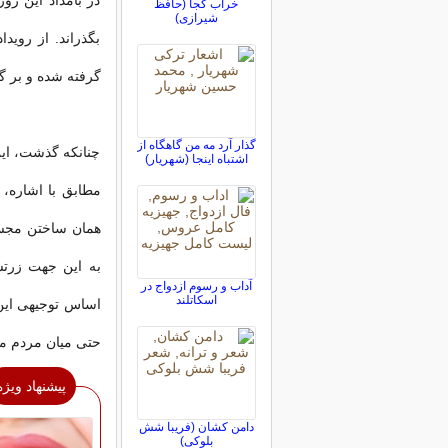
در بامداد این رو
خراب کجا (حافظ
شیرازی)
بگذراند. از روی
گرفته شده و بر گ
گذار آرد مه من گاهگاه از
چنانکه گذشت، این
اشتباه اینجا (شهریار)
مطابق با اشاره،
همان ساختن مجسمه
به این جهت زرتشت
آداب و رسوم ازدواج در
اسكاتلند
اساس توجیهی این ر
حتی میان مردم م
پیشنهاد ویژه
دامن کشان (فریبا شش
بلوکی)