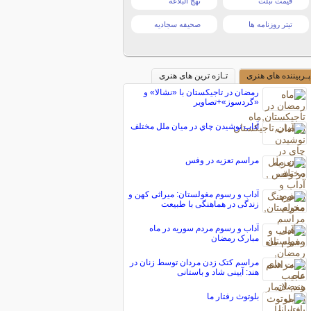
قیمت تبلت
نهج البلاغه
تیتر روزنامه ها
صحیفه سجادیه
پـربیننده های هنری
تـازه ترین های هنری
رمضان در تاجیکستان با «نشالا» و
«گردسوز»+تصاویر
آداب نوشيدن چاي در ميان ملل مختلف
مراسم تعزیه در وفس
آداب و رسوم مغولستان: میراثی کهن و
زندگی در هماهنگی با طبیعت
آداب و رسوم مردم سوریه در ماه
مبارک رمضان
مراسم کتک زدن مردان توسط زنان در
هند: آیینی شاد و باستانی
بلوتوث رفتار ما