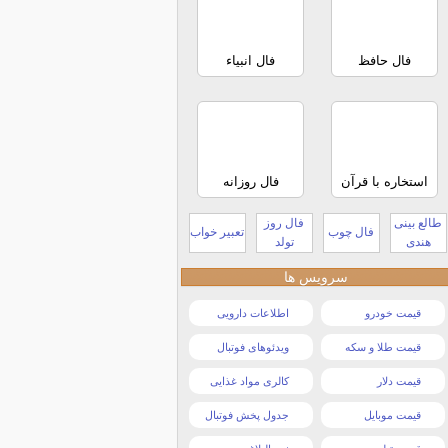
فال حافظ
فال انبیاء
استخاره با قرآن
فال روزانه
طالع بینی
فال روز
فال چوب
تعبیر خواب
هندی
تولد
سرویس ها
قیمت خودرو
اطلاعات دارویی
قیمت طلا و سکه
ویدئوهای فوتبال
قیمت دلار
کالری مواد غذایی
قیمت موبایل
جدول پخش فوتبال