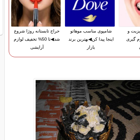
زیت و
شامپوی مناسب موهاتو
حراج تابستانه روژا شروع
م گیری
اینجا پیدا کن◀بهترین برند
شد◀تا 50% تخفیف لوازم
بازار
آرایشی