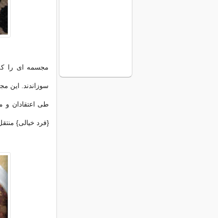
مجسمه ای را که 
سوزاندند. این مج
طی اعتقادان و مر
{فرد خیالی} منتقل