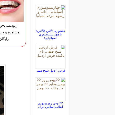
ارتودنسی+وی
جشنواره «لاس فالاس»
مشاوره و جر
یا چهارشنبه‌سوری
اسپانیایی!
رایگان
فرش اردبیل شیخ صفی
22بهمن روز پيروزي
انقلاب اسلامي ايران