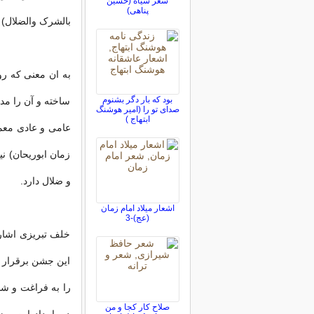
شعر سیاه (حسین
پناهی)
بالشرک والضلال)
به ان معنی که روز
بود که بار دگر بشنوم
ساخته و آن را مدخ
صدای تو را (امیر هوشنگ
ابتهاج )
عامی و عادی معمو
زمان ابوریحان) 
و ضلال دارد.
اشعار میلاد امام زمان
(عج)-3
خلف تبریزی اشار
این جشن برقرار ب
را به فراغت و شا
صلاح کار کجا و من