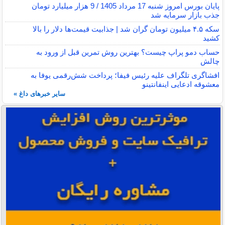
پایان بورس امروز شنبه 17 مرداد 1405 / 9 هزار میلیارد تومان
جذب بازار سرمایه شد
سکه ۴.۵ میلیون تومان گران شد | جذابیت قیمت‌ها دلار را بالا
کشید
حساب دمو پراپ چیست؟ بهترین روش تمرین قبل از ورود به
چالش
افشاگری تلگراف علیه رئیس فیفا؛ پرداخت شش‌رقمی یوفا به
معشوقه ادعایی اینفانتینو
سایر خبرهای داغ »