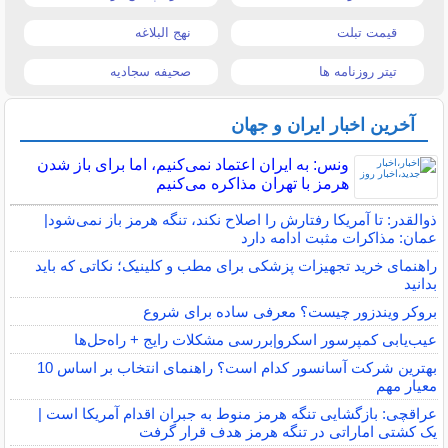
قیمت تبلت
نهج البلاغه
تیتر روزنامه ها
صحیفه سجادیه
آخرین اخبار ایران و جهان
ونس: به ایران اعتماد نمی‌کنیم، اما برای باز شدن
هرمز با تهران مذاکره می‌کنیم
ذوالقدر: تا آمریکا رفتارش را اصلاح نکند، تنگه هرمز باز نمی‌شود|
عمان: مذاکرات مثبت ادامه دارد
راهنمای خرید تجهیزات پزشکی برای مطب و کلینیک؛ نکاتی که باید
بدانید
بروکر ویندزور چیست؟ معرفی ساده برای شروع
عیب‌یابی کمپرسور اسکرو|بررسی مشکلات رایج + راه‌حل‌ها
بهترین شرکت آسانسور کدام است؟ راهنمای انتخاب بر اساس 10
معیار مهم
عراقچی: بازگشایی تنگه هرمز منوط به جبران اقدام آمریکا است |
یک کشتی اماراتی در تنگه هرمز هدف قرار گرفت