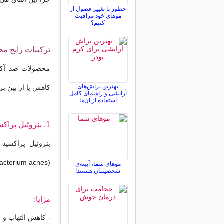
چطور با تغییر فصول از
موهای خود مراقبت
کنیم؟
ترکیبات رایج مح
محصولات ضد آکنه
بهترین براش‌های
کاهش یا از بین بر
آرایشی و راهنمای کامل
استفاده از آن‌ها
1. بنزوئیل پراکسید (BENZOYL PEROXIDE)
بنزوئیل پراکسید
(Propionibacterium acnes) را از بین می‌برد.
موهای شما، آیینه‌ی
شخصیتتان هستند!
مزایا:
- کاهش التهاب و 