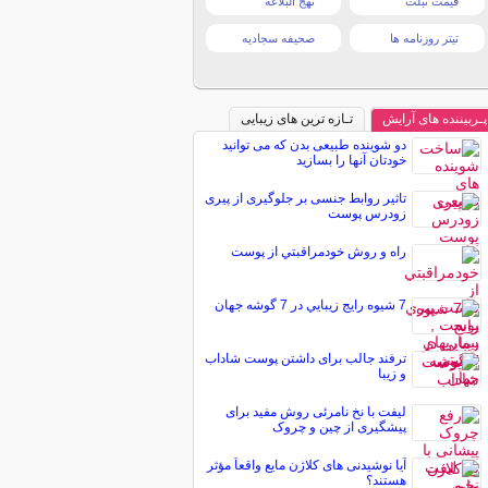
قیمت تبلت
نهج البلاغه
تیتر روزنامه ها
صحیفه سجادیه
پـربیننده های آرایش
تـازه ترین های زیبایی
دو شوینده طبیعی بدن که می توانید
خودتان آنها را بسازید
تاثیر روابط جنسی بر جلوگیری از پیری
زودرس پوست
راه و روش خودمراقبتي از پوست
7 شيوه رايج زيبايي در 7 گوشه جهان
ترفند جالب برای داشتن پوست شاداب
و زیبا
لیفت با نخ نامرئی روش مفید برای
پیشگیری از چین و چروک
آیا نوشیدنی های کلاژن مایع واقعاً مؤثر
هستند؟