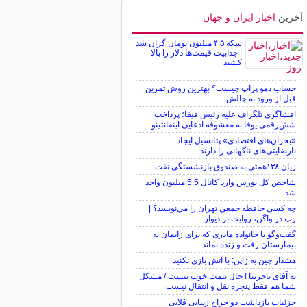
آخرین
اخبار ایران و جهان
سکه ۴.۵ میلیون تومان گران شد
| جذابیت قیمت‌ها دلار را بالا
کشید
حساب دمو پراپ چیست؟ بهترین روش تمرین
قبل از ورود به چالش
افشاگری تلگراف علیه رئیس فیفا؛ پرداخت
شش‌رقمی یوفا به معشوقه ادعایی اینفانتینو
«بحران‌های اقتصادی» پتانسیل ایجاد
نارضایتی‌های ناگهانی را دارند
زیان ۱۳۸همتی به صندوق بازنشستگی نفت
شاخص کل بورس وارد کانال 5.5 میلیون واحد
شد
چه كسي حافظه جمعي تهران را مي‌نويسد؟ |
رپ در واگن، روايت بر ديوار
گفت‌وگو با خانواده مادری که برای زایمان به
بیمارستان رفت و زنده نماند
هشدار چین به ژاپن: با آتش بازی نکنید
نه آقای تاجرنیا ! حال تیمت خوب نیست / مشکل
شما هم فقط پنجره نقل و انتقال نیست
جزئیات بازداشت دو جراح زیبایی قلابی