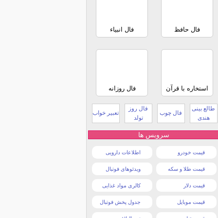
فال حافظ
فال انبیاء
استخاره با قرآن
فال روزانه
طالع بینی
فال روز
فال چوب
تعبیر خواب
هندی
تولد
سرویس ها
قیمت خودرو
اطلاعات دارویی
قیمت طلا و سکه
ویدئوهای فوتبال
قیمت دلار
کالری مواد غذایی
قیمت موبایل
جدول پخش فوتبال