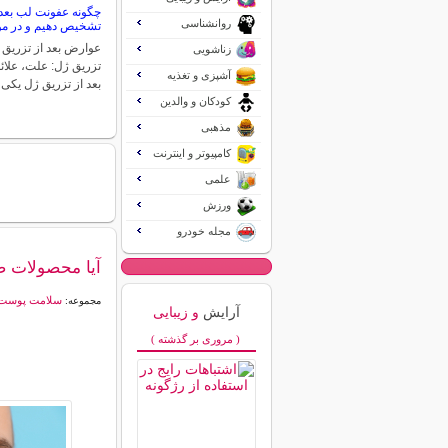
چگونه عفونت لب بعد 
روانشناسی
تشخیص دهیم و در مور
عوارض بعد از تزریق 
زناشویی
تزریق ژل: علت، علائ
آشپزی و تغذیه
بعد از تزریق ژل یکی
کودکان و والدین
مذهبی
کامپیوتر و اینترنت
علمی
ورزش
مجله خودرو
آیا محصولات 
سلامت پوست
مجموعه:
آرایش
و زیبایی
( مروری بر گذشته )