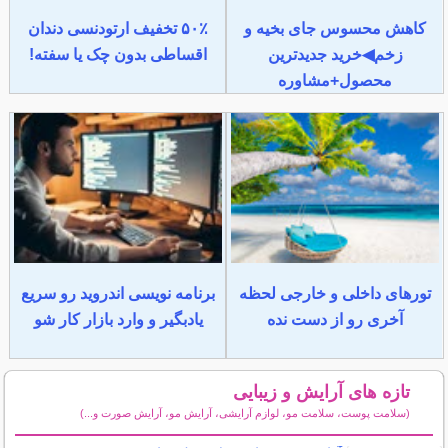
کاهش محسوس جای بخیه و
۵۰٪ تخفیف ارتودنسی دندان
زخم◀خرید جدیدترین
اقساطی بدون چک یا سفته!
محصول+مشاوره
تورهای داخلی و خارجی لحظه
برنامه نویسی اندروید رو سریع
آخری رو از دست نده
یادبگیر و وارد بازار کار شو
تازه های آرایش و زیبایی
(سلامت پوست، سلامت مو، لوازم آرایشی، آرایش مو، آرایش صورت و...)
سایر مطالب آرایش