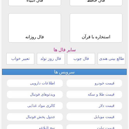
فال حافظ
فال انبیاء
استخاره با قرآن
فال روزانه
سایر فال ها
طالع بینی هندی
فال چوب
فال روز تولد
تعبیر خواب
سرویس ها
قیمت خودرو
اطلاعات دارویی
قیمت طلا و سکه
ویدئوهای فوتبال
قیمت دلار
کالری مواد غذایی
قیمت موبایل
جدول پخش فوتبال
قیمت تبلت
نهج البلاغه