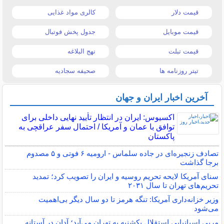
قیمت دلار
کالری مواد غذایی
قیمت موبایل
جدول پخش فوتبال
قیمت تبلت
نهج البلاغه
تیتر روزنامه ها
صحیفه سجادیه
آخرین اخبار ایران و جهان
اکسیوس: ایران در انتظار تأیید نهایی داخلی برای
توافق با عمان و آمریکا / احتمال سفر عراقچی به
پاکستان
تصادف زنجیره‌ای در جاده سلماس - ارومیه ۶ فوتی و ۵ مصدوم
برجا گذاشت
سنای آمریکا لایحه تحریم روسیه و ایران را تصویب کرد؛ تمدید
تحریم‌های تهران تا سال ۲۰۳۱
وزیر خزانه‌داری آمریکا: تنگه هرمز تا دو سال دیگر بی‌اهمیت
می‌شود
مربی اسپانیایی استقلال یکشنبه به تهران می‌آید؛ آدان در آستانه