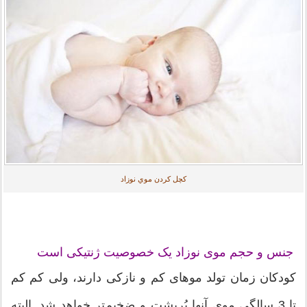
كچل كردن موي نوزاد
جنس و حجم موی نوزاد یک خصوصیت ژنتیکی است
کودکان زمان تولد موهای کم و نازکی دارند، ولی کم کم
تا 3 سالگی موی آنها پُرپشت و ضخیم‌تر خواهد شد. البته