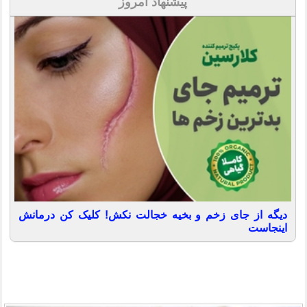
پیشنهاد امروز
دیگه از جای زخم و بخیه خجالت نکش! کلیک کن درمانش
اینجاست