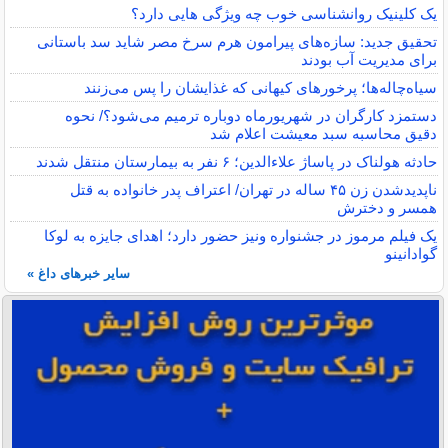
یک کلینیک روانشناسی خوب چه ویژگی هایی دارد؟
تحقیق جدید: سازه‌های پیرامون هرم سرخ مصر شاید سد باستانی
برای مدیریت آب بودند
سیاه‌چاله‌ها؛ پرخورهای کیهانی که غذایشان را پس می‌زنند
دستمزد کارگران در شهریورماه دوباره ترمیم می‌شود؟/ نحوه
دقیق محاسبه سبد معیشت اعلام شد
حادثه هولناک در پاساژ علاءالدین؛ ۶ نفر به بیمارستان منتقل شدند
ناپدیدشدن زن ۴۵ ساله در تهران/ اعتراف پدر خانواده به قتل
همسر و دخترش
یک فیلم مرموز در جشنواره ونیز حضور دارد؛ اهدای جایزه به لوکا
گوادانینو
سایر خبرهای داغ »