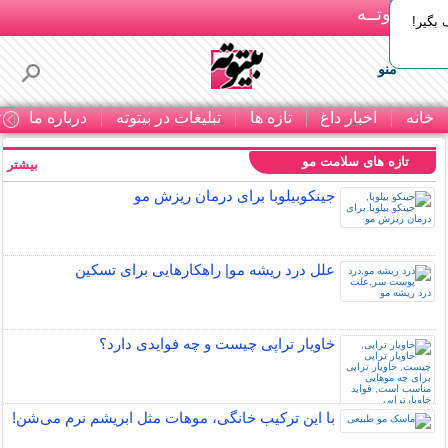
بـیتوتــه
بگیر!
منو
خانه
اخبار داغ
تازه ها
تبلیغات در بیتوته
درباره ما
ت
تازه های سلامت مو
بیشتر »
جینکوبیلوبا برای درمان ریزش مو
علل درد ریشه مو| راهکارهایی برای تسکین
خاویار تراپی چیست و چه فوایدی دارد؟
با این ترکیب خانگی، موهات مثل ابریشم نرم می‌شن!