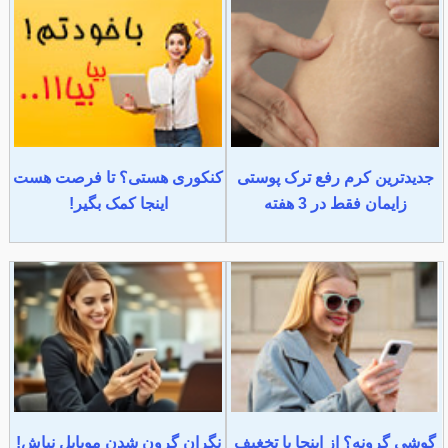
جدیدترین کرم رفع ترک پوستی
کنکوری هستی؟ تا فرصت هست
زایمان فقط در 3 هفته
اینجا کمک بگیر!
گوشی گرونه؟ از اینجا با تخغیف
نگران گرون شدن موبایل نباش!