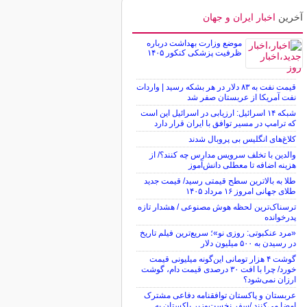
آخرین
اخبار ایران و جهان
موضع وزارت بهداشت درباره
ظرفیت پزشکی کنکور ۱۴۰۵
قیمت نفت به ۸۳ دلار در هر بشکه رسید | واردات
نفت آمریکا از عربستان صفر شد
شبکه ۱۴ اسرائیل: ارزیابی در اسرائیل این است
که ترامپ در مسیر توافق با ایران قرار دارد
کلاغ‌های انگلیس بی پروبال شدند
والدین با تخلف سرویس مدارس چه کنند؟/ از
هزینه اضافه تا معطلی دانش‌آموز
طلا به بالاترین سطح قیمتی رسید/ قیمت جدید
طلای جهانی امروز ۱۶ مرداد ۱۴۰۵
ترسناک‌ترین لحظه هوش مصنوعی / هشدار تازه
پدرخوانده
«مرد عنکبوتی: روزی نو»؛ سریع‌ترین فیلم تاریخ
در رسیدن به ۵۰۰ میلیون دلار
گوشت ۴ هزار تومانی این‌گونه میلیونی قیمت
خورد/ چرا با افت ۳۰ درصدی قیمت دام، گوشت
ارزان نمی‌شود؟
عربستان و پاکستان توافقنامه دفاعی مشترک
امضا می‌کنند /سفر نخست‌وزیر پاکستان به