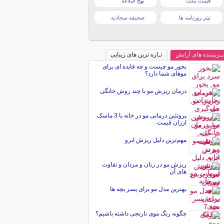
قیمت تبلت
نهج البلاغه
تیتر روزنامه ها
صحیفه سجادیه
پـربیننده های آرایش
تـازه ترین های زیبایی
بخور مو چیست و چه فایده ای برای
موهای شما دارد؟
درمان ریزش مو با چند روش خانگی
پروتئین درمانی مو در خانه با 3 ماسک
ارزان قیمت
مهم‌ترين دليل ریزش ابرو
ریزش مو در زنان و مردان و تفاوت
های آن
بهترین مدل مو برای پسر بچه ها
چگونه رنگ موی نارنجی داشته باشیم؟