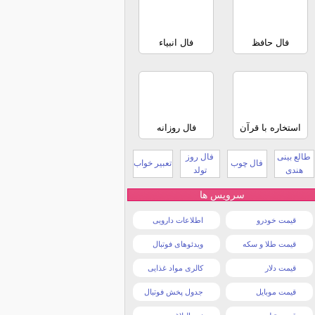
فال حافظ
فال انبیاء
استخاره با قرآن
فال روزانه
طالع بینی
فال روز
فال چوب
تعبیر خواب
هندی
تولد
سرویس ها
قیمت خودرو
اطلاعات دارویی
قیمت طلا و سکه
ویدئوهای فوتبال
قیمت دلار
کالری مواد غذایی
قیمت موبایل
جدول پخش فوتبال