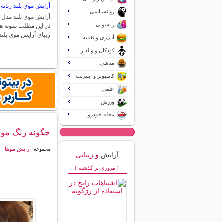
آرایش موی بلند زنان
روانشناسی
آرایش موی بلند مدل 
زناشویی
در این مطلب نمونه ها
زیبای آرایش موی بلن
آشپزی و تغذیه
کودکان و والدین
مذهبی
کامپیوتر و اینترنت
علمی
ورزش
مجله خودرو
چگونه رنگ موی
آرایش موها
مجموعه:
آرایش
و زیبایی
( مروری بر گذشته )