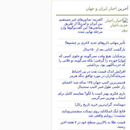
آخرین
اخبار ایران و جهان
العربیه: تماس‌های غیر مستقیم
بین ایران و آمریکا از طریق
میانجی‌ها؛ این گفت‌و‌گو‌ها وارد
مرحله نهایی شده
تأثیر پنهانی داروهای جدید لاغری بر چشم‌ها!
بازگشت کتابی بعد از ۱۵۰سال
پزشکیان: هیچ وقت نمی‌گویند تو جلوی کسی که
[پول] خورده را گرفتی؛ بلکه می‌گویند تو فلانی را
که حزب‌اللهی بود، برداشتی
افزایش اندک قیمت نفت در پی احتیاط
سرمایه‌گذاران در مورد توافق تنگه هرمز
قدیمی‌ترین لامپ جهان ۱۲۵ ساله شد؛ افشای
راز علمی طول‌عمر لامپ سنتنیال
بازی فکری بهتر است یا لگو؟ مقایسه کامل برای
انتخاب بهترین سرگرمی
دیومانده، گران‌ترین خرید تاریخ رئال!
فاتح لیگ اسکاتلند روی نیمکت منچستریونایتد
نشست؛ رویایم واقعی شد
قیمت طلا به بالاترین سطح خود در ۷ هفته اخیر
رسید،