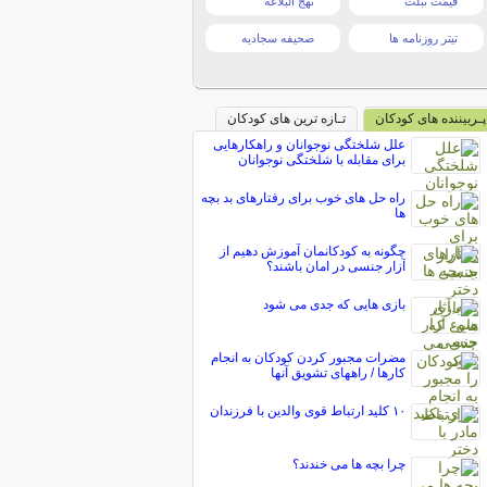
قیمت تبلت
نهج البلاغه
تیتر روزنامه ها
صحیفه سجادیه
پـربیننده های کودکان
تـازه ترین های کودکان
علل شلختگی نوجوانان و راهکارهایی
برای مقابله با شلختگی نوجوانان
راه حل های خوب برای رفتارهای بد بچه
ها
چگونه به کودکانمان آموزش دهیم از
آزار جنسی در امان باشند؟
بازی هایی که جدی می شود
مضرات مجبور کردن کودکان به انجام
کارها / راههای تشویق آنها
۱۰ کلید ارتباط قوی والدین با فرزندان
چرا بچه ها می خندند؟