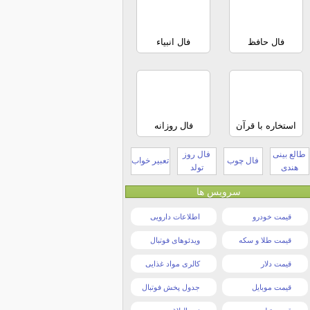
فال حافظ
فال انبیاء
استخاره با قرآن
فال روزانه
طالع بینی
فال روز
فال چوب
تعبیر خواب
هندی
تولد
سرویس ها
قیمت خودرو
اطلاعات دارویی
قیمت طلا و سکه
ویدئوهای فوتبال
قیمت دلار
کالری مواد غذایی
قیمت موبایل
جدول پخش فوتبال