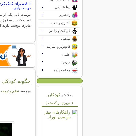
5 قدم برای کمک کرد
روانشناسی
دوست یابی
دوست یابی یکی از مه
زناشویی
است که باید به فرزندا
آشپزی و تغذیه
مادرها دوست دارند 
کودکان و والدین
مذهبی
کامپیوتر و اینترنت
علمی
ورزش
مجله خودرو
چگونه کودکی ب
تعلیم و تربیت
مجموعه:
بخش
کودکان
( مروری بر گذشته )