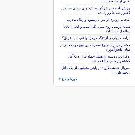
بعدی او مشخص شد
وزش باد و خیزش گردوخاک برای برخی مناطق
کشور طی ۵ روز آینده
انتخاب رودری از بین بارسلونا و رئال مادرید
شیء تزیینی روی میز، یک «بمب واقعی» 160
ساله از آب درآمد
درآمد میلیاردی از تنگه هرمز؛ واقعیت یا اغراق؟
هشدار درباره شیوع مصرف این نوع موادمخدر در
میان دانش‌آموزان
اوکراین، روسیه را هدف حمله قرار داد/ آمار
کشته و زخمی ها اعلام شد
سریال «خشمگین»؛ روایتی متفاوت از یک قاتل
زنجیره‌ای زن
خبرهای داغ »