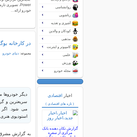
Power، تصویری 
روانشناسی
خودرو ارائه…
زناشویی
آشپزی و تغذیه
کودکان و والدین
مذهبی
در کارخانه بوگ
کامپیوتر و اینترنت
دنیای خودرو
مجموعه:
علمی
ورزش
مجله خودرو
دیگر خودروها م
اخبار
اقتصادی
سریعترین و گران
( تازه های اقتصادی )
می شود. اگر چ
استودیوی هنری 
گزارش تکان‌ دهنده بانک
مرکزی از سفره
به گزارش مشرق،