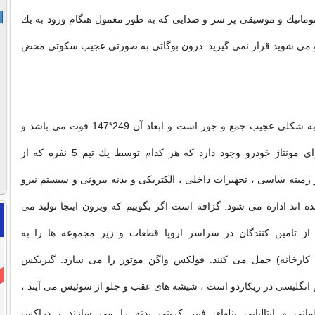
نوماتیك و موسیقی پر سر و صدایی که به طور معمول هنگام ورود به یك
رو می شوید قرار نمی گیرید. درون بوگاتی به صورتی عجیب سكوتی محض
ساختمان بیضوی به شكلی عجیب جمع و جور است و ابعاد آن 249*147 فوت می باشد و
تنها 3 ایستگاه برای مونتاژ خودرو وجود دارد كه هر كدام توسط یك تیم 5 نفره كه از
زمینه شاسی ، تجهیزات داخلی ، الكتریكی و بدنه بیرونی و سیستم نیرو
اند اداره می شود. گزافه است اگر بگوییم كه ویرون اینجا تولید می
ز تامین كنندگان در سراسر اروپا قطعات و زیر مجموعه ها را به
 کارخانه) حمل می كنند. فولكس واگن موتور را می سازد. گیربكس
گلیسی در ریكاردو است ، شیشه های عقب و جلو از سوئیس می آیند ،
لمانی و ایتالیایی پنلهای فیبر كربنی بدنه را می سازند ، دراكس