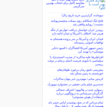
مقایسه کامل برای انتخاب بهترین
سرگرمی
دیومانده، گران‌ترین خرید تاریخ رئال!
فاتح لیگ اسکاتلند روی نیمکت منچستریونایتد
نشست؛ رویایم واقعی شد
رویترز: ایران خواستار دریافت عوارض از تنگه
هرمز شد؛ اختلاف با آمریکا و عمان ادامه دارد
فیدان: ایران و آمریکا بر سر پرونده هسته‌ای به
توافقات اصولی رسیده‌اند
رئیس جمهور آمریکا افشاگران «کمبود ذخایر
موشکی» را تهدید کرد
افراطی‌ها علیه مذاکره؛ از ضدیت احمدی‌نژاد با
دیپلماسی تا نابودی فرصت احیای برجام در دولت
رییسی
پیش‌بینی دقیق زمان برخورد طوفان‌های
خورشیدی به زمین ممکن شد
کریدور میانی؛ مهم‌ترین خبر پنهان مذاکرات
جدیدترین فیلم مانی حقیقی در جشنواره نیویورک
رسوایی جدید در هالیوود؛ اعتراف جنجالی
کارگردان سرشناس به دروغ‌گویی درباره
استفاده از هوش مصنوعی!
تمام مردانی که در صف پوشیدن لباس جیمز باند
هستند/ بازیگر جدید مأمور ۰۰۷ تا پایان سال