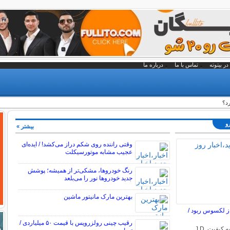
در بیتوته
تماس با ما
درباره ما
رد؟
رو
بیشتر »
وقتی راننده روی شکم دراز می‌کشد! / ایده‌ای
عجیب مشابه موتورسیکلت
رنگ خودروها، مشکی‌تر از همیشه؛ پوشش
جدید خودروها نور را می‌بلعد
بهترین مارک مانیتور ماشین
از لکسوس ربود /
رقیب چینی رولزرویس با قیمت ۵۰ میلیاردی /
جدیدترین گزارش اولیه کیفیت J.D.