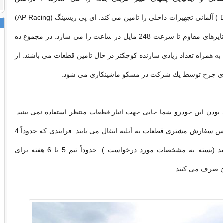
میلر(Draxelmaier ) آلمانی تجهیزات داخلی را تامین می كند. ای پی ریسینگ (AP Racing)
ترمزها و میشلن تایرهای مقاوم تا سرعت 248 مایل در ساعت را می سازد. در مجموع ده
به همراه تعداد زیادی سازنده كوچكتر در حال تامین قطعات می باشند. از
گهای چرخ توسط یك شركت در مسكو ماشینكاری می شود.
دن این خودرو شما جایی جهت انبار قطعات منتظر استفاده نمی بینید.
به جای آن بر اساس سفارش مشتری قطعات به آتلیه انتقال می یابند. فرایندی كه حدوداً 4
ماه طول می كشد (بسته به مشخصات مورد درخواست ). حدوداً تیم 5 تا 6 هفته برای
ن صرف می كنند.