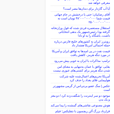
معرفی خواهد شد
آیا آب گازدار برای دندان‌ها مضر است؟
آقای رضاییان؛ حتی با درخشش در جام جهانی
قیمت شما ۴۸٬۰۰۰٬۰۰۰٬۰۰۰ تومان است نه
۲۵۰٬۰۰۰٬۰۰۰٬۰۰۰
استقلال مستعمره فردی شده که قول وزارتخانه
گرفته بود/ رئیس‌جمهور یک بدهی انتخاباتی
داشت، باشگاه را به او داد!
رویترز: ایران به کشورهای خلیج فارس درباره
حمله احتمالی آمریکا هشدار داد
قیمت نفت در پی امیدها به توافق ایران و آمریکا
در مورد تنگه هرمز، کاهش یافت
ترامپ: مذاکرات با ایران به خوبی پیش می‌رود
بقایی: توافق با عمان به‌تنهایی به معنای امن
شدن تنگه هرمز برای کشتی‌های عبوری نیست
آمریکا تحریم‌های اعمال‌شده علیه شرکت
هواپیمایی فلای بغداد را حذف کرد
عکس | سگ عضو بی‌تی‌اس از گرمی مشهورتر
است
موجود دو سر اینترنت را شگفت‌زده کرد / دو مغز
و یک بدن
هوش مصنوعی نقاشی‌های گمشده را پیدا می‌کند
قرارداد بزرگ آلن ریچسون با نتفلیکس؛ فیلم