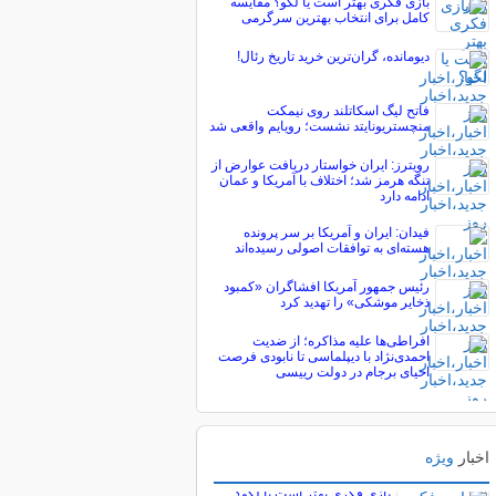
بازی فکری بهتر است یا لگو؟ مقایسه
کامل برای انتخاب بهترین سرگرمی
دیومانده، گران‌ترین خرید تاریخ رئال!
فاتح لیگ اسکاتلند روی نیمکت
منچستریونایتد نشست؛ رویایم واقعی شد
رویترز: ایران خواستار دریافت عوارض از
تنگه هرمز شد؛ اختلاف با آمریکا و عمان
ادامه دارد
فیدان: ایران و آمریکا بر سر پرونده
هسته‌ای به توافقات اصولی رسیده‌اند
رئیس جمهور آمریکا افشاگران «کمبود
ذخایر موشکی» را تهدید کرد
افراطی‌ها علیه مذاکره؛ از ضدیت
احمدی‌نژاد با دیپلماسی تا نابودی فرصت
احیای برجام در دولت رییسی
اخبار
ویژه
پربیننده های خبر
بازی فکری بهتر است یا لگو؟