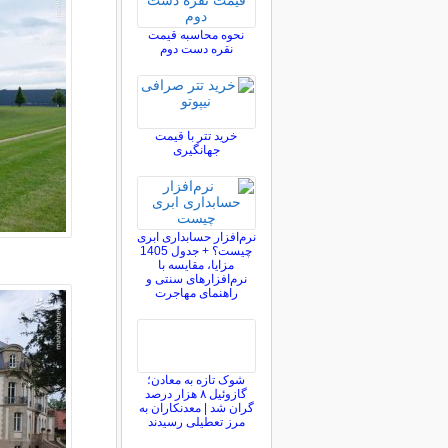
نحوه محاسبه قیمت
نقره دست دوم
خرید تتر با قیمت
جهانگیری
نرم‌افزار حسابداری ابری
چیست؟ + جدول 1405
مزایا، مقایسه با
نرم‌افزارهای سنتی و
راهنمای مهاجرت
شوک تازه به معادن؛
گازوئیل ۸ هزار درصد
گران شد | معدنکاران به
مرز تعطیلی رسیدند