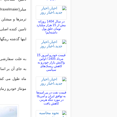
در سال 1404 روزانه
بیش از 15 هزار میلیارد
تومان خلق پول
تامین كننده اصلی 
داشته‌ایم!
اینها گذشته رین
قیمت خودرو امروز 15
به علت سفارشی بو
مرداد 1405 / اولین
واکنش بازار خودرو به
کاهش ریسک‌های
سیاسی
مونتاژ خودرو زما
قیمت نفت در پی امیدها
به توافق ایران و آمریکا
در مورد تنگه هرمز،
کاهش یافت