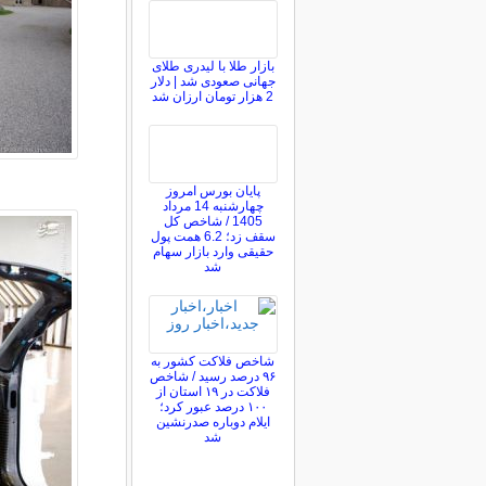
بازار طلا با لیدری طلای
جهانی صعودی شد | دلار
2 هزار تومان ارزان شد
پایان بورس امروز
چهارشنبه 14 مرداد
1405 / شاخص کل
سقف زد؛ 6.2 همت پول
حقیقی وارد بازار سهام
شد
شاخص فلاکت کشور به
۹۶ درصد رسید / شاخص
فلاکت در ۱۹ استان از
۱۰۰ درصد عبور کرد؛
ایلام دوباره صدرنشین
شد