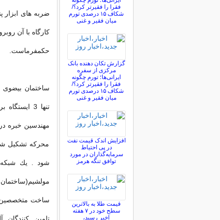
ایرانی‌ها؛ تورم چگونه
فقرا را فقیرتر کرد؟/
ضربه های ابزار پ
شکاف ۱۵ درصدی تورم
میان فقیر و غنی
كارگاه با آن روب
حكمفرماست.
گزارش تکان‌ دهنده بانک
مرکزی از سفره
ایرانی‌ها؛ تورم چگونه
فقرا را فقیرتر کرد؟/
شکاف ۱۵ درصدی تورم
میان فقیر و غنی
مهندسین خبره در 
افزایش اندک قیمت نفت
محركه تشكیل شده 
در پی احتیاط
سرمایه‌گذاران در مورد
توافق تنگه هرمز
شود . یك شبكه ا
مولشیم(ساختمان
ساخت متخصصین ان
قیمت طلا به بالاترین
سطح خود در ۷ هفته
اخیر رسید،
تامین كنندگان آ