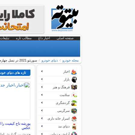
صفحه اصلی
اخبار داغ
مطالب تازه
تبلیغات 
مجله خودرو
دنیای خودرو
سورنتو 2021 در نسل چهارم؛ فناورانه تر از همیشه با طراحی کاملا متفاوت(+عکس)
اخبار
تازه های دنیای خود
بازار
فرهنگ و هنر
سلامت
گردشگری
سرگرمی
اسرار خانه داری
پورشه تاج کیفیت را 
دنیای مد
عکس
آرایش و زیبایی