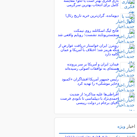
بازی فکری بهتر است یا لگو؟ مقایسه
کامل برای انتخاب بهترین سرگرمی
دیومانده، گران‌ترین خرید تاریخ رئال!
فاتح لیگ اسکاتلند روی نیمکت
منچستریونایتد نشست؛ رویایم واقعی شد
رویترز: ایران خواستار دریافت عوارض از
تنگه هرمز شد؛ اختلاف با آمریکا و عمان
ادامه دارد
فیدان: ایران و آمریکا بر سر پرونده
هسته‌ای به توافقات اصولی رسیده‌اند
رئیس جمهور آمریکا افشاگران «کمبود
ذخایر موشکی» را تهدید کرد
افراطی‌ها علیه مذاکره؛ از ضدیت
احمدی‌نژاد با دیپلماسی تا نابودی فرصت
احیای برجام در دولت رییسی
اخبار
ویژه
پربیننده های خبر
بازی فکری بهتر است یا لگو؟