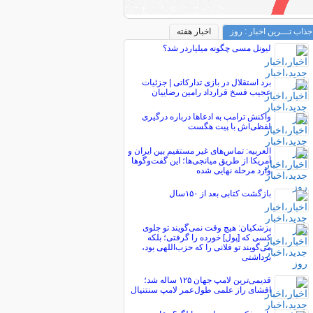
جذاب تـــرین اخبار : روز
اخبار هفته
لیونل مسی چگونه میلیاردر شد؟
برد استقلال در بازی تدارکاتی | جزئیات
عجیب فسخ قرارداد رامین رضاییان
واکنش ترامپ به ادعاها درباره درگیری
لفظی‌اش با پیت هگست
العربیه: تماس‌های غیر مستقیم بین ایران و
آمریکا از طریق میانجی‌ها؛ این گفت‌و‌گو‌ها
وارد مرحله نهایی شده
بازگشت کتابی بعد از ۱۵۰سال
پزشکیان: هیچ وقت نمی‌گویند تو جلوی
کسی که [پول] خورده را گرفتی؛ بلکه
می‌گویند تو فلانی را که حزب‌اللهی بود،
برداشتی
قدیمی‌ترین لامپ جهان ۱۲۵ ساله شد؛
افشای راز علمی طول‌عمر لامپ سنتنیال