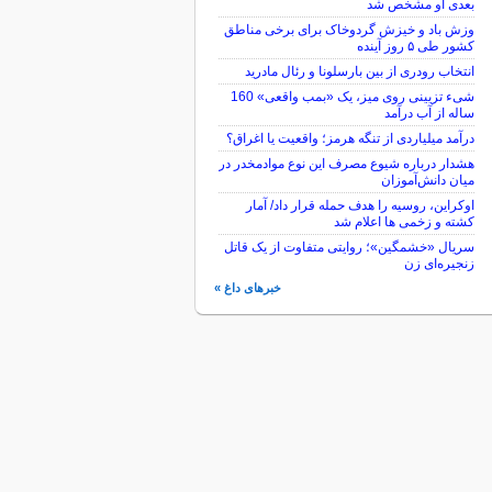
بعدی او مشخص شد
وزش باد و خیزش گردوخاک برای برخی مناطق
کشور طی ۵ روز آینده
انتخاب رودری از بین بارسلونا و رئال مادرید
شیء تزیینی روی میز، یک «بمب واقعی» 160
ساله از آب درآمد
درآمد میلیاردی از تنگه هرمز؛ واقعیت یا اغراق؟
هشدار درباره شیوع مصرف این نوع موادمخدر در
میان دانش‌آموزان
اوکراین، روسیه را هدف حمله قرار داد/ آمار
کشته و زخمی ها اعلام شد
سریال «خشمگین»؛ روایتی متفاوت از یک قاتل
زنجیره‌ای زن
خبرهای داغ »