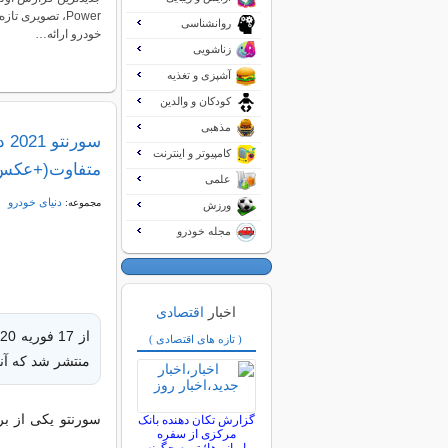
Power، تصویری 
روانشناسی
خودرو ارائه…
زناشویی
آشپزی و تغذیه
کودکان و والدین
مذهبی
سو
کامپیوتر و اینترنت
متفاوت(+عکس
علمی
دنیای خودرو
مجموعه:
ورزش
مجله خودرو
اخبار
اقتصادی
( تازه های اقتصادی )
منتشر شد که آن
گزارش تکان‌ دهنده بانک
مرکزی از سفره