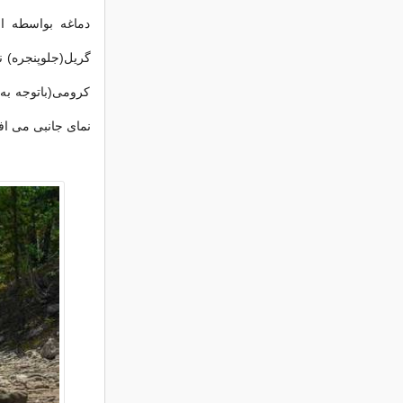
دماغه بواسطه ا
گریل(جلوپنجره) ن
کرومی(باتوجه به 
نمای جانبی می افز