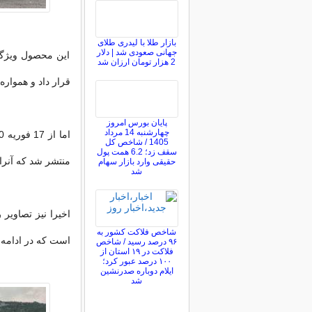
بازار طلا با لیدری طلای
جهانی صعودی شد | دلار
این محصول ویژگ
2 هزار تومان ارزان شد
قرار داد و هموار
پایان بورس امروز
چهارشنبه 14 مرداد
1405 / شاخص کل
سقف زد؛ 6.2 همت پول
منتشر شد که آنرا
حقیقی وارد بازار سهام
شد
شاخص فلاکت کشور به
است که در ادامه 
۹۶ درصد رسید / شاخص
فلاکت در ۱۹ استان از
۱۰۰ درصد عبور کرد؛
ایلام دوباره صدرنشین
شد