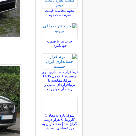
نحوه محاسبه قیمت
نقره دست دوم
خرید تتر با قیمت
جهانگیری
نرم‌افزار حسابداری ابری
چیست؟ + جدول 1405
مزایا، مقایسه با
نرم‌افزارهای سنتی و
راهنمای مهاجرت
شوک تازه به معادن؛
گازوئیل ۸ هزار درصد
گران شد | معدنکاران به
مرز تعطیلی رسیدند