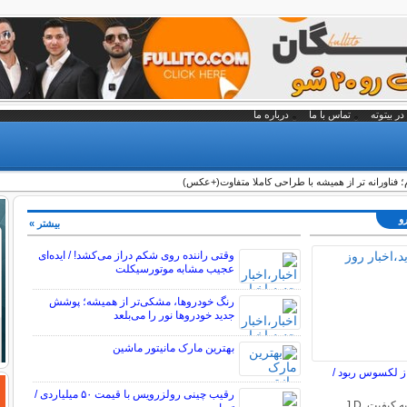
در بیتوته
تماس با ما
درباره ما
رو
بیشتر »
وقتی راننده روی شکم دراز می‌کشد! / ایده‌ای
عجیب مشابه موتورسیکلت
رنگ خودروها، مشکی‌تر از همیشه؛ پوشش
جدید خودروها نور را می‌بلعد
بهترین مارک مانیتور ماشین
از لکسوس ربود /
رقیب چینی رولزرویس با قیمت ۵۰ میلیاردی /
جدیدترین گزارش اولیه کیفیت J.D.