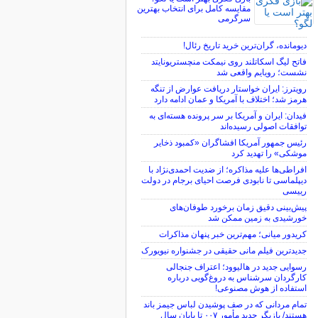
مقایسه کامل برای انتخاب بهترین
سرگرمی
دیومانده، گران‌ترین خرید تاریخ رئال!
فاتح لیگ اسکاتلند روی نیمکت منچستریونایتد
نشست؛ رویایم واقعی شد
رویترز: ایران خواستار دریافت عوارض از تنگه
هرمز شد؛ اختلاف با آمریکا و عمان ادامه دارد
فیدان: ایران و آمریکا بر سر پرونده هسته‌ای به
توافقات اصولی رسیده‌اند
رئیس جمهور آمریکا افشاگران «کمبود ذخایر
موشکی» را تهدید کرد
افراطی‌ها علیه مذاکره؛ از ضدیت احمدی‌نژاد با
دیپلماسی تا نابودی فرصت احیای برجام در دولت
رییسی
پیش‌بینی دقیق زمان برخورد طوفان‌های
خورشیدی به زمین ممکن شد
کریدور میانی؛ مهم‌ترین خبر پنهان مذاکرات
جدیدترین فیلم مانی حقیقی در جشنواره نیویورک
رسوایی جدید در هالیوود؛ اعتراف جنجالی
کارگردان سرشناس به دروغ‌گویی درباره
استفاده از هوش مصنوعی!
تمام مردانی که در صف پوشیدن لباس جیمز باند
هستند/ بازیگر جدید مأمور ۰۰۷ تا پایان سال