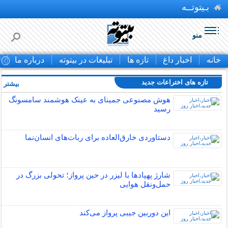
بـیتوتــه
منو
خانه
اخبار داغ
تازه ها
تبلیغات در بیتوته
درباره ما
ت
تازه های اختراعات جدید
بیشتر »
هوش مصنوعی جمینای به عینک هوشمند سامسونگ
رسید
دستاوردی خارق‌العاده برای ربات‌های انسان‌نما
شارژ پهپادها با لیزر در حین پرواز؛ تحولی بزرگ در
حمل‌ونقل هوایی
این دوربین جیبی پرواز می‌کند