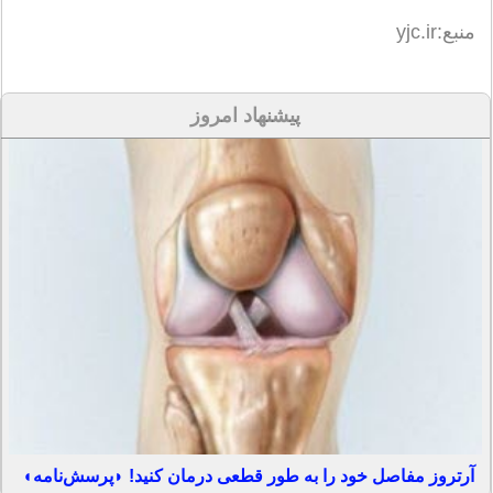
منبع:yjc.ir
پیشنهاد امروز
آرتروز مفاصل خود را به طور قطعی درمان کنید! ◗پرسش‌نامه◖