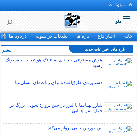
بـیتوتــه
منو
خانه
اخبار داغ
تازه ها
تبلیغات در بیتوته
درباره ما
ت
تازه های اختراعات جدید
بیشتر »
هوش مصنوعی جمینای به عینک هوشمند سامسونگ
رسید
دستاوردی خارق‌العاده برای ربات‌های انسان‌نما
شارژ پهپادها با لیزر در حین پرواز؛ تحولی بزرگ در
حمل‌ونقل هوایی
این دوربین جیبی پرواز می‌کند