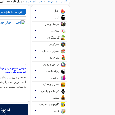
کامپیوتر و اینترنت
اختراعات جدید
مدل کاملا جدید اپل
اخبار
تازه های اختراعات 
بازار
فرهنگ و هنر
سلامت
گردشگری
سرگرمی
اسرار خانه داری
دنیای مد
آرایش و زیبایی
هوش مصنوعی جمینای
روانشناسی
سامسونگ رسید
به نظر می‌رسد سامس
زناشویی
آماده ورود به بازار 
آشپزی و تغذیه
به هوش مصنوعی اس
کودکان و والدین
مذهبی
کامپیوتر و اینترنت
علمی