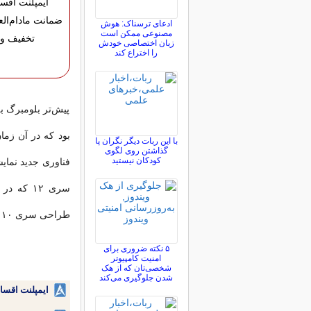
ایمپلنت اقس
ادعای ترسناک: هوش
مصنوعی ممکن است
تخفیف وی
زبان اختصاصی خودش
را اختراع کند
پیش‌تر بلومبرگ ب
بود که در آن زما
با این ربات دیگر نگران پا
گذاشتن روی لگوی
کودکان نیستید
فناوری جدید نمای
سری ۱۲ ک
طراحی سری ۱۰ استفاده می‌کند.
۵ نکته ضروری برای
امنیت کامپیوتر
شخصی‌تان که از هک
شدن جلوگیری می‌کند
ایمپلنت اقسا