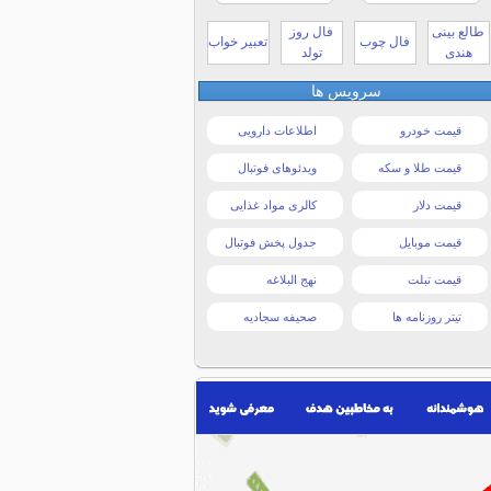
طالع بینی
فال روز
فال چوب
تعبیر خواب
هندی
تولد
سرویس ها
قیمت خودرو
اطلاعات دارویی
قیمت طلا و سکه
ویدئوهای فوتبال
قیمت دلار
کالری مواد غذایی
قیمت موبایل
جدول پخش فوتبال
قیمت تبلت
نهج البلاغه
تیتر روزنامه ها
صحیفه سجادیه