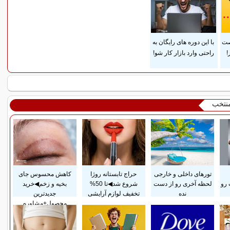
صت
با این دوره های رایگان به
!
راحتی وارد بازار کار شو!
منتخب
تورهای داخلی و خارجی
حراج تابستانه روژا
کاهش محسوس جای
 رو
لحظه آخری رو از دست
شروع شد◀تا 50%
بخیه و زخم◀خرید
نده
تخفیف لوازم آرایشی
جدیدترین
محصول+مشاوره