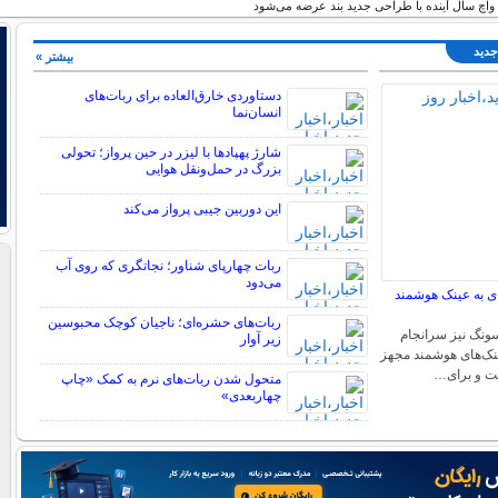
 واچ سال آینده با طراحی جدید بند عرضه می‌شود
جدید
بیشتر »
دستاوردی خارق‌العاده برای ربات‌های
انسان‌نما
شارژ پهپادها با لیزر در حین پرواز؛ تحولی
بزرگ در حمل‌ونقل هوایی
این دوربین جیبی پرواز می‌کند
ربات چهارپای شناور؛ نجاتگری که روی آب
می‌دود
 به عینک هوشمند
ربات‌های حشره‌ای؛ ناجیان کوچک محبوسین
ونگ نیز سرانجام
زیر آوار
عینک‌های هوشمند مجهز
ت و برای…
متحول شدن ربات‌های نرم به کمک «چاپ
چهاربعدی»