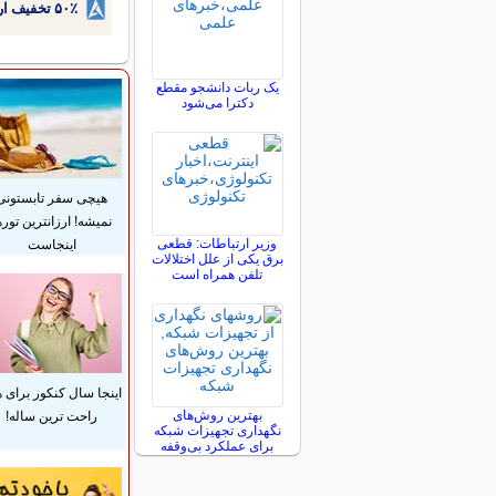
۵۰٪ تخفیف ارتودنسی دندان اقساطی بدون نیاز به چک یا سفته!
یک ربات دانشجو مقطع
دکترا می‌شود
هیچی سفر تابستونی
نمیشه! ارزانترین توره
وزیر ارتباطات: قطعی
اینجاست
برق یکی از علل اختلالات
تلفن همراه است
اینجا سال کنکور برای 
بهترین روش‌های
راحت ترین ساله!
نگهداری تجهیزات شبکه
برای عملکرد بی‌وقفه