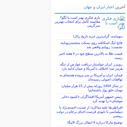
آخرین
اخبار ایران و جهان
بازی فکری بهتر است یا لگو؟
مقایسه کامل برای انتخاب بهترین
سرگرمی
دیومانده، گران‌ترین خرید تاریخ رئال!
فاتح لیگ اسکاتلند روی نیمکت منچستریونایتد
نشست؛ رویایم واقعی شد
قیمت طلا به بالاترین سطح خود در ۷ هفته اخیر
رسید،
رویترز: ایران خواستار دریافت عوارض از تنگه
هرمز شد؛ اختلاف با آمریکا و عمان ادامه دارد
فیدان: ایران و آمریکا بر سر پرونده هسته‌ای به
توافقات اصولی رسیده‌اند
در سال 1404 روزانه بیش از 15 هزار میلیارد
تومان خلق پول داشته‌ایم!
رئیس جمهور آمریکا افشاگران «کمبود ذخایر
موشکی» را تهدید کرد
افراطی‌ها علیه مذاکره؛ از ضدیت احمدی‌نژاد با
دیپلماسی تا نابودی فرصت احیای برجام در دولت
رییسی
توضیح مارکا درباره 4 انتقال بزرگ لالیگا