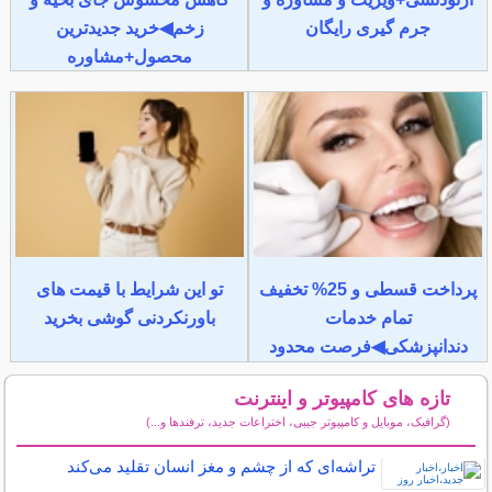
جرم گیری رایگان
زخم◀خرید جدیدترین
محصول+مشاوره
پرداخت قسطی و 25% تخفیف
تو این شرایط با قیمت های
تمام خدمات
باورنکردنی گوشی بخرید
دندانپزشکی◀فرصت محدود
تازه های کامپیوتر و اینترنت
(گرافیک، موبایل و کامپیوتر جیبی، اختراعات جدید، ترفندها و...)
سایر مطالب کامپیوتر و اینترنت
تراشه‌ای که از چشم و مغز انسان تقلید می‌کند