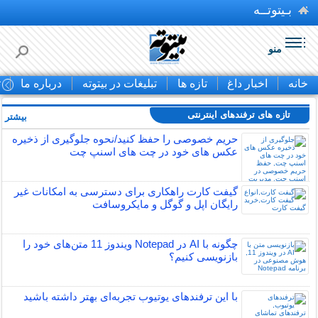
بـیتوتــه
منو
خانه
اخبار داغ
تازه ها
تبلیغات در بیتوته
درباره ما
ت
تازه های ترفندهای اینترنتی
بیشتر »
حریم خصوصی را حفظ کنید/نحوه جلوگیری از ذخیره
عکس های خود در چت های اسنپ چت
گیفت کارت راهکاری برای دسترسی به امکانات غیر
رایگان اپل و گوگل و مایکروسافت
چگونه با AI در Notepad ویندوز 11 متن‌های خود را
بازنویسی کنیم؟
با این ترفندهای یوتیوب تجربه‌ای بهتر داشته باشید