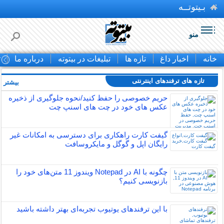
بـیتوتــه
منو
خانه
اخبار داغ
تازه ها
تبلیغات در بیتوته
درباره ما
ت
تازه های ترفندهای اینترنتی
بیشتر »
حریم خصوصی را حفظ کنید/نحوه جلوگیری از ذخیره
عکس های خود در چت های اسنپ چت
گیفت کارت راهکاری برای دسترسی به امکانات غیر
رایگان اپل و گوگل و مایکروسافت
چگونه با AI در Notepad ویندوز 11 متن‌های خود را
بازنویسی کنیم؟
با این ترفندهای یوتیوب تجربه‌ای بهتر داشته باشید