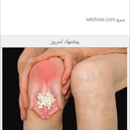
منبع:wikihow.com
پیشنهاد امروز