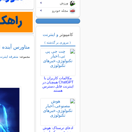
ورزش
مجله خودرو
کامپیوتر
و اینترنت
( مروری بر گذشته )
متاورس آینده ا
متفرقه اينترنت
مجموعه:
مکالمات کاربران با
ChatGPT همچنان در
اینترنت قابل دسترس
هستند
ادعای ترسناک: هوش