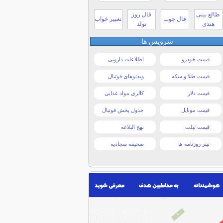
طالع بینی
فال روز
فال چوب
تعبیر خواب
هندی
تولد
سرویس ها
قیمت خودرو
اطلاعات دارویی
قیمت طلا و سکه
ویدئوهای فوتبال
قیمت دلار
کالری مواد غذایی
قیمت موبایل
جدول پخش فوتبال
قیمت تبلت
نهج البلاغه
تیتر روزنامه ها
صحیفه سجادیه