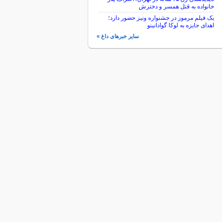
خانواده به قتل همسر و دخترش
یک فیلم مرموز در جشنواره ونیز حضور دارد؛
اهدای جایزه به لوکا گوادانینو
سایر خبرهای داغ »