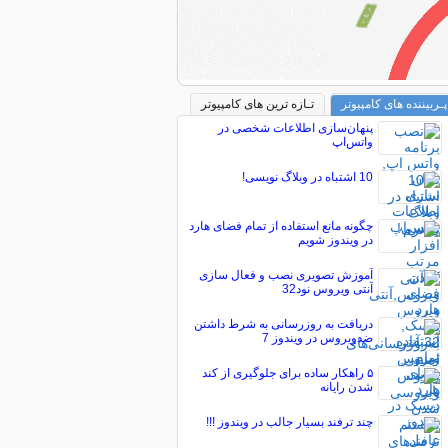
پـربیننده های کامپیوتر
تـازه ترین های کامپیوتر
پنهان‌سازی اطلاعات شخصی در
واتس‌اپ
10 اشتباه در وبلاگ نویسی!
چگونه مانع استفاده از تمام فضای هارد
در ویندوز شویم
آموزش تصویری نصب و فعال سازی
آنتی ویروس نود32
دریافت به روزرسانی به شرط داشتن
ضدویروس در ویندوز 7
۵ راهکار ساده برای جلوگیری از کند
شدن رایانه‌
چند ترفند بسيار جالب در ويندوز !!!