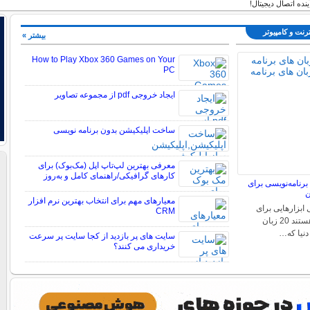
نده اتصال دیجیتال!
ترنت و كامپيوتر
بیشتر »
How to Play Xbox 360 Games on Your
PC
ایجاد خروجی pdf از مجموعه تصاویر
ساخت اپلیکیشن بدون برنامه نویسی
معرفی بهترین لپ‌تاپ اپل (مک‌بوک) برای
کارهای گرافیکی/راهنمای کامل و به‌روز
برنامه‌نویسی برای
ن
معیارهای مهم برای انتخاب بهترین نرم ‌افزار
 ابزارهایی برای
CRM
ارتباط با کامپیوترها هستند 20 زبان
دنیا که…
سایت های پر بازدید از کجا سایت پر سرعت
خریداری می کنند؟