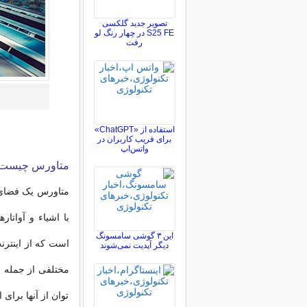
تصویر جدید گلکسی
S25 FE در چهار رنگ لو
رفت
استفاده از «ChatGPT»
برای فریب کاربران در
واتس‌اپ
متاورس چیست
متاورس یک فضای س
با اشیاء و آواتا
این ۳ گوشی سامسونگ
است که از اینترن
دیگر آپدیت نمی‌شوند
مختلفی از جمله ش
توان از آنها برای