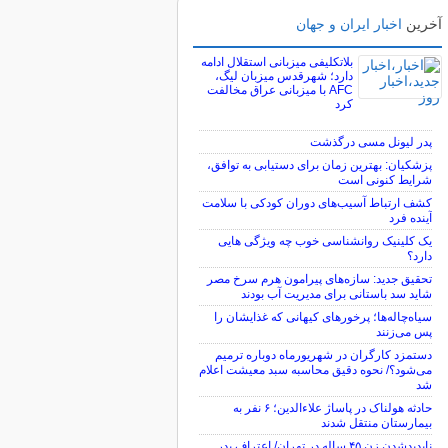
آخرین
اخبار ایران و جهان
بلاتکلیفی میزبانی استقلال ادامه
دارد؛ شهرقدس میزبان لیگ،
AFC با میزبانی عراق مخالفت
کرد
پدر لیونل مسی درگذشت
پزشکیان: بهترین زمان برای دستیابی به توافق،
شرایط کنونی است
کشف ارتباط آسیب‌های دوران کودکی با سلامت
آینده فرد
یک کلینیک روانشناسی خوب چه ویژگی هایی
دارد؟
تحقیق جدید: سازه‌های پیرامون هرم سرخ مصر
شاید سد باستانی برای مدیریت آب بودند
سیاه‌چاله‌ها؛ پرخورهای کیهانی که غذایشان را
پس می‌زنند
دستمزد کارگران در شهریورماه دوباره ترمیم
می‌شود؟/ نحوه دقیق محاسبه سبد معیشت اعلام
شد
حادثه هولناک در پاساژ علاءالدین؛ ۶ نفر به
بیمارستان منتقل شدند
ناپدیدشدن زن ۴۵ ساله در تهران/ اعتراف پدر