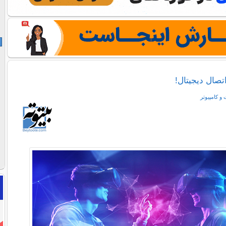
تصال دیجیتال!
 و كامپيوتر