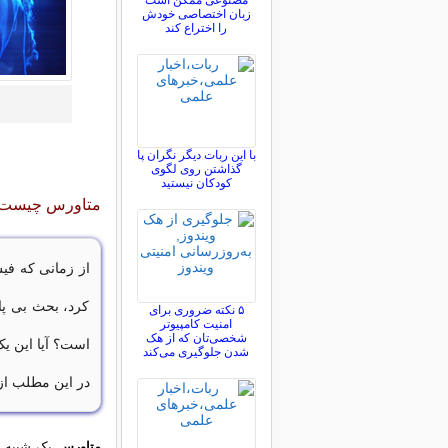
مصنوعی ممکن است
زبان اختصاصی خودش
را اختراع کند
با این ربات دیگر نگران پا
گذاشتن روی لگوی
کودکان نیستید
متاورس چیست و 
از زمانی که فیس
کرد، بحث بی پا
۵ نکته ضروری برای
امنیت کامپیوتر
شخصی‌تان که از هک
است؟ آیا این ی
شدن جلوگیری می‌کند
در این مطلب ا
متاورس
یک شبیه س