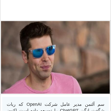
سم آلتمن مدیر عامل شرکت OpenAI که ربات
شگفت انگیز ChatGPT را توسعه داده است اکنون