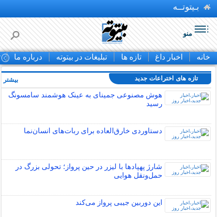
بـیتوتــه
منو
خانه
اخبار داغ
تازه ها
تبلیغات در بیتوته
درباره ما
ت
تازه های اختراعات جدید
بیشتر »
هوش مصنوعی جمینای به عینک هوشمند سامسونگ
رسید
دستاوردی خارق‌العاده برای ربات‌های انسان‌نما
شارژ پهپادها با لیزر در حین پرواز؛ تحولی بزرگ در
حمل‌ونقل هوایی
این دوربین جیبی پرواز می‌کند