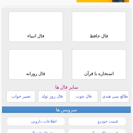
فال حافظ
فال انبیاء
استخاره با قرآن
فال روزانه
سایر فال ها
طالع بینی هندی
فال چوب
فال روز تولد
تعبیر خواب
سرویس ها
قیمت خودرو
اطلاعات دارویی
قیمت طلا و سکه
ویدئوهای فوتبال