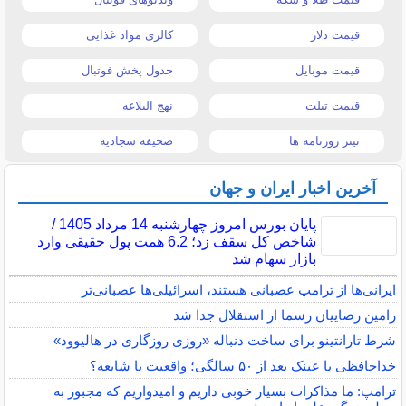
قیمت دلار
کالری مواد غذایی
قیمت موبایل
جدول پخش فوتبال
قیمت تبلت
نهج البلاغه
تیتر روزنامه ها
صحیفه سجادیه
آخرین اخبار ایران و جهان
پایان بورس امروز چهارشنبه 14 مرداد 1405 /
شاخص کل سقف زد؛ 6.2 همت پول حقیقی وارد
بازار سهام شد
ایرانی‌ها از ترامپ عصبانی هستند، اسرائیلی‌ها عصبانی‌تر
رامین رضاییان رسما از استقلال جدا شد
شرط تارانتینو برای ساخت دنباله «روزی روزگاری در هالیوود»
خداحافظی با عینک بعد از ۵۰ سالگی؛ واقعیت یا شایعه؟
ترامپ: ما مذاکرات بسیار خوبی داریم و امیدواریم که مجبور به