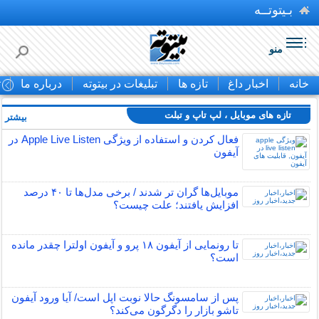
بـیتوتــه
منو
خانه
اخبار داغ
تازه ها
تبلیغات در بیتوته
درباره ما
ت
تازه های موبایل ، لپ تاپ و تبلت
بیشتر »
فعال کردن و استفاده از ویژگی Apple Live Listen در
آیفون
موبایل‌ها گران تر شدند / برخی مدل‌ها تا ۴۰ درصد
افزایش یافتند؛ علت چیست؟
تا رونمایی از آیفون ۱۸ پرو و آیفون اولترا چقدر مانده
است؟
پس از سامسونگ حالا نوبت اپل است/ آیا ورود آیفون
تاشو بازار را دگرگون می‌کند؟