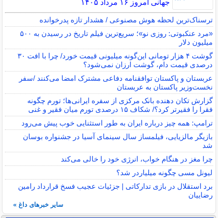
جهانی امروز ۱۶ مرداد ۱۴۰۵
ترسناک‌ترین لحظه هوش مصنوعی / هشدار تازه پدرخوانده
«مرد عنکبوتی: روزی نو»؛ سریع‌ترین فیلم تاریخ در رسیدن به ۵۰۰
میلیون دلار
گوشت ۴ هزار تومانی این‌گونه میلیونی قیمت خورد/ چرا با افت ۳۰
درصدی قیمت دام، گوشت ارزان نمی‌شود؟
عربستان و پاکستان توافقنامه دفاعی مشترک امضا می‌کنند /سفر
نخست‌وزیر پاکستان به عربستان
گزارش تکان‌ دهنده بانک مرکزی از سفره ایرانی‌ها؛ تورم چگونه
فقرا را فقیرتر کرد؟/ شکاف ۱۵ درصدی تورم میان فقیر و غنی
ترامپ: همه چیز درباره ایران به طور استثنایی خوب پیش می‌رود
بازیگر مالزیایی، فیلمساز سال سینمای آسیا در جشنواره بوسان
شد
چرا مغز در هنگام خواب، انرژی خود را خالی می‌کند
لیونل مسی چگونه میلیاردر شد؟
برد استقلال در بازی تدارکاتی | جزئیات عجیب فسخ قرارداد رامین
رضاییان
سایر خبرهای داغ »