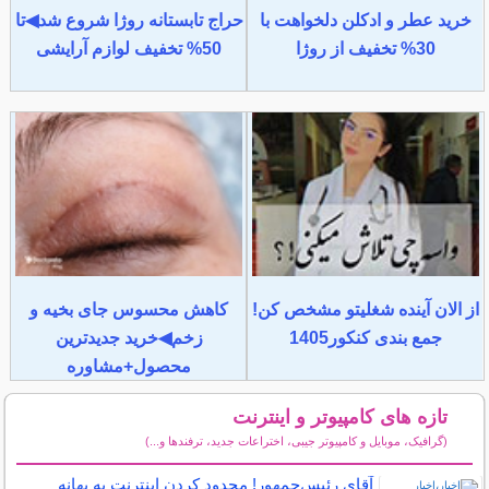
خرید عطر و ادکلن دلخواهت با
حراج تابستانه روژا شروع شد◀تا
30% تخفیف از روژا
50% تخفیف لوازم آرایشی
از الان آینده شغلیتو مشخص کن!
کاهش محسوس جای بخیه و
جمع بندی کنکور1405
زخم◀خرید جدیدترین
محصول+مشاوره
تازه های کامپیوتر و اینترنت
(گرافیک، موبایل و کامپیوتر جیبی، اختراعات جدید، ترفندها و...)
سایر مطالب کامپیوتر و اینترنت
آقای رئیس‌جمهور! محدود کردن اینترنت به بهانه