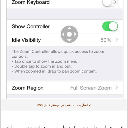
فعالسازی حالت شب در سیستم عامل ios8
۳. روی این دایره تپ کنید تا منویی همانند تصویر نمایان